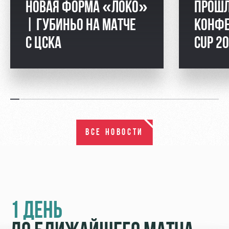
НОВАЯ ФОРМА «ЛОКО»
ПРОШЛ
| ГУБИНЬО НА МАТЧЕ
КОНФЕ
С ЦСКА
CUP 2
ВСЕ НОВОСТИ
1 ДЕНЬ