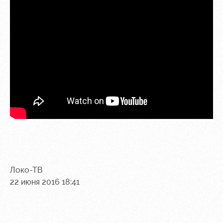
Контакты
Ледовый
Карта
Академии
дворец
болельщика
Занятия
Программа
спортом
лояльности
Информация
для
болельщиков
МГН
Локо-ТВ
22 июня 2016 18:41