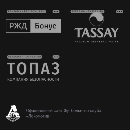
РЕКЛАМА • RZD-BONUS.RU
РЕКЛАМА • TASSAY.RU
РЕКЛАМА • TOPAZ24.RU
Официальный сайт Футбольного клуба
«Локомотив»