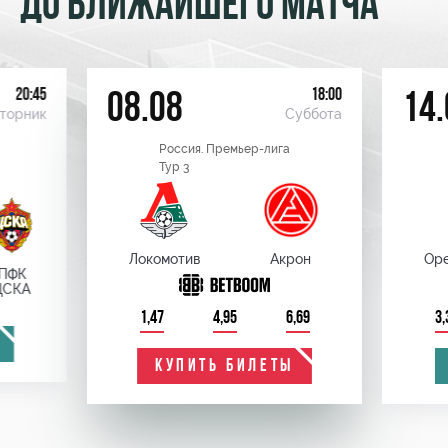
ДО БЛИЖАЙШЕГО МАТЧА
20:45
18:00
08.08
14.
торник
Суббота
Россия. Премьер-лига
Тур 3
Локомотив
Акрон
Оре
ПФК
ЦСКА
1,47
4,95
6,69
3,
КУПИТЬ БИЛЕТЫ