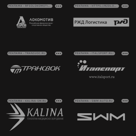
РЕКЛАМА • RFSOLOKOMOTIV.RU
РЕКЛАМА • HTTPS://RZDLOG.RU/
РЕКЛАМА • TRANSVOC.RU
РЕКЛАМА • ITALSPORT.RU/
РЕКЛАМА • KALINA-SM.RU
РЕКЛАМА • SWM-AUTO.RU