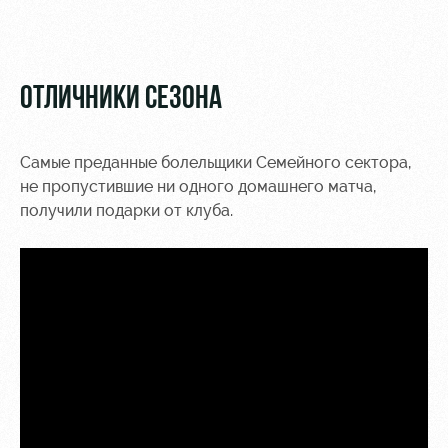
Видео
Туры по
стадиону
Фото
Места для
ОТЛИЧНИКИ СЕЗОНА
МГН
Самые преданные болельщики Семейного сектора,
не пропустившие ни одного домашнего матча,
получили подарки от клуба.
РЖД
Локо
Информация
Арена
Старт
для
болельщиков
Организация
Локо-Лето
мероприятий
Банковская
Академия
карта
Аренда
«Локомотив»
Как
полей
поступить
Заставки
Аренда
Руководство
площадей
Парковка