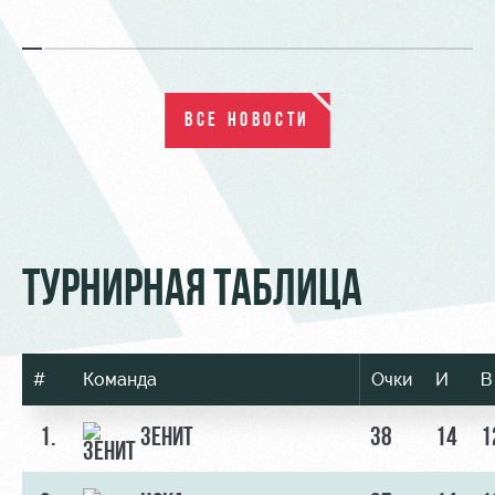
ВСЕ НОВОСТИ
ТУРНИРНАЯ ТАБЛИЦА
#
Команда
Очки
И
В
1.
ЗЕНИТ
38
14
1