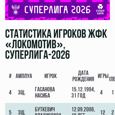
СТАТИСТИКА ИГРОКОВ ЖФК
«ЛОКОМОТИВ»,
СУПЕРЛИГА-2026
ДАТА
#
АМПЛУА
ИГРОК
ИГРЫ
РОЖДЕНИЯ
(П
ГАСАНОВА
15.12.1994,
4
ЗЩ.
4
1
НАСИБА
31 ГОД
БУТКЕВИЧ
12.09.2006,
5
ЗЩ.
12
2