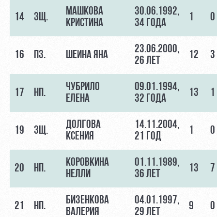
МАШКОВА
30.06.1992,
14
ЗЩ.
1
0
КРИСТИНА
34 ГОДА
23.06.2000,
16
ПЗ.
ШЕИНА ЯНА
12
3
26 ЛЕТ
ЧУБРИЛО
09.01.1994,
17
НП.
13
1
ЕЛЕНА
32 ГОДА
ДОЛГОВА
14.11.2004,
19
ЗЩ.
1
0
КСЕНИЯ
21 ГОД
КОРОВКИНА
01.11.1989,
20
НП.
13
7
НЕЛЛИ
36 ЛЕТ
БИЗЕНКОВА
04.01.1997,
21
НП.
9
0
ВАЛЕРИЯ
29 ЛЕТ