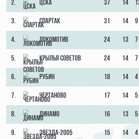
2.
ЦСКА
37
14
1
3.
СПАРТАК
31
14
9
4.
ЛОКОМОТИВ
24
13
7
5.
КРЫЛЬЯ СОВЕТОВ
24
14
7
6.
РУБИН
18
14
4
7.
ЧЕРТАНОВО
17
14
5
8.
ДИНАМО
16
13
5
9.
ЗВЕЗДА-2005
15
14
4