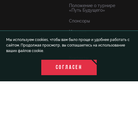
Положение о турнире
«Путь Будущего»
Спонсоры
История
Мы используем cookies, чтобы вам было проще и удобнее работать с
Банковская карта
сайтом. Продолжая просмотр, вы соглашаетесь на использование
«Локомотив»
ваших файлов cookie.
Контакты
СОГЛАСЕН
© 1999-2026 FCLM.RU Футбольный клуб «Локомотив»
Москва. При полном или частичном использовании
материалов ссылка на официальный сайт ФК «Локомотив»