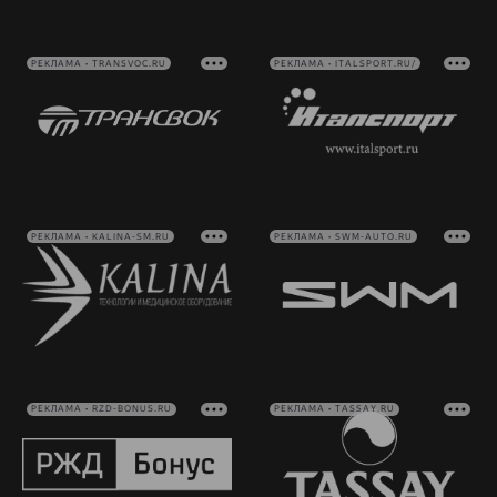
РЕКЛАМА • TRANSVOC.RU
РЕКЛАМА • ITALSPORT.RU/
РЕКЛАМА • KALINA-SM.RU
РЕКЛАМА • SWM-AUTO.RU
РЕКЛАМА • RZD-BONUS.RU
РЕКЛАМА • TASSAY.RU