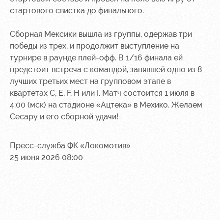
стартового свистка до финального.
Контакты
Ледовый
Карта
Академии
дворец
болельщика
Сборная Мексики вышла из группы, одержав три
Занятия
Программа
победы из трёх, и продолжит выступление на
спортом
лояльности
турнире в раунде плей-офф. В 1/16 финала ей
предстоит встреча с командой, занявшей одно из 8
Информация
лучших третьих мест на групповом этапе в
для
квартетах C, E, F, H или I. Матч состоится 1 июля в
болельщиков
4:00 (мск) на стадионе «Ацтека» в Мехико. Желаем
МГН
Сесару и его сборной удачи!
Пресс-служба ФК «Локомотив»
25 июня 2026 08:00