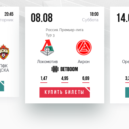
20:45
18:00
08.08
14.
торник
Суббота
Россия. Премьер-лига
Тур 3
Локомотив
Акрон
Оре
ПФК
ЦСКА
1,47
4,95
6,69
3,
КУПИТЬ БИЛЕТЫ