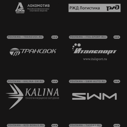
РЕКЛАМА • TRANSVOC.RU
РЕКЛАМА • ITALSPORT.RU/
РЕКЛАМА • KALINA-SM.RU
РЕКЛАМА • SWM-AUTO.RU
РЕКЛАМА • RZD-BONUS.RU
РЕКЛАМА • TASSAY.RU