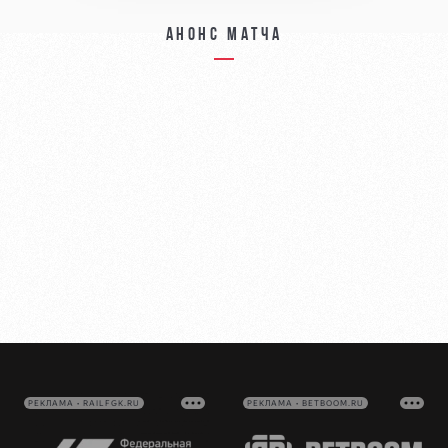
Анонс матча
РЕКЛАМА • RAILFGK.RU
РЕКЛАМА • BETBOOM.RU