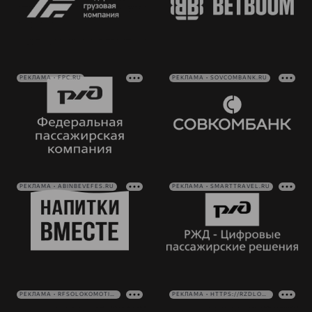
РЕКЛАМА • FPC.RU
РЕКЛАМА • SOVCOMBANK.RU
РЕКЛАМА • ABINBEVEFES.RU
РЕКЛАМА • SMARTTRAVEL.RU
РЕКЛАМА • RFSOLOKOMOTIV.RU
РЕКЛАМА • HTTPS://RZDLOG.RU/