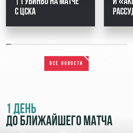
| ГУБИНЬО НА МАТЧЕ
И «АК
С ЦСКА
РАССУ
ВСЕ НОВОСТИ
1 ДЕНЬ
ДО БЛИЖАЙШЕГО МАТЧА