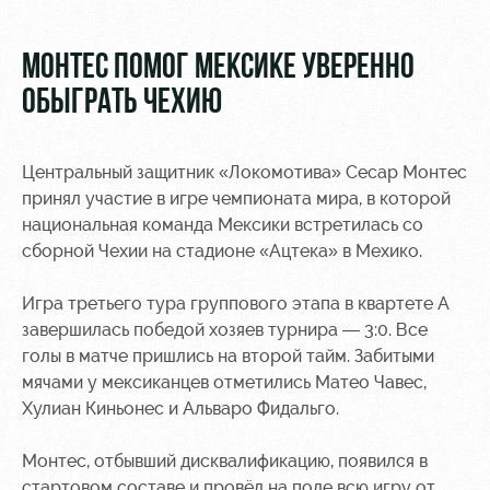
Видео
Туры по
стадиону
Фото
МОНТЕС ПОМОГ МЕКСИКЕ УВЕРЕННО
Места для
ОБЫГРАТЬ ЧЕХИЮ
МГН
Центральный защитник «Локомотива» Сесар Монтес
принял участие в игре чемпионата мира, в которой
национальная команда Мексики встретилась со
сборной Чехии на стадионе «Ацтека» в Мехико.
РЖД
Локо
Информация
Арена
Старт
для
болельщиков
Игра третьего тура группового этапа в квартете А
Организация
Локо-Лето
завершилась победой хозяев турнира — 3:0. Все
мероприятий
Банковская
голы в матче пришлись на второй тайм. Забитыми
Академия
карта
мячами у мексиканцев отметились Матео Чавес,
Аренда
«Локомотив»
Хулиан Киньонес и Альваро Фидальго.
Как
полей
поступить
Заставки
Аренда
Монтес, отбывший дисквалификацию, появился в
Руководство
площадей
Парковка
стартовом составе и провёл на поле всю игру от