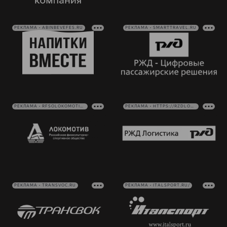
РЕКЛАМА • ABINBEVEFES.RU
РЕКЛАМА • SMARTTRAVEL.RU
РЕКЛАМА • RFSOLOKOMOTIV.RU
РЕКЛАМА • HTTPS://RZDLOG.RU/
РЕКЛАМА • TRANSVOC.RU
РЕКЛАМА • ITALSPORT.RU/