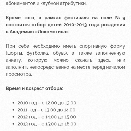
Академии
дворец
Карта
абонементов и клубной атрибутики.
болельщика
Занятия
Кроме того, в рамках фестиваля на поле №9
спортом
Парковка
состоится отбор детей 2010-2013 года рождения
Информация
в Академию «Локомотива».
для
болельщиков
При себе необходимо иметь спортивную форму
МГН
(шорты, футболка, обувь), а также заполненную
анкету, которую можно скачать
здесь
, или
заполнить непосредственно на месте перед началом
просмотра.
Время и возраст отбора:
2010 год – с 12:00 до 13:00
2011 год – с 13:00 до 14:00
2012 год – с 14:00 до 15:00
2013 год – с 15:00 до 16:00