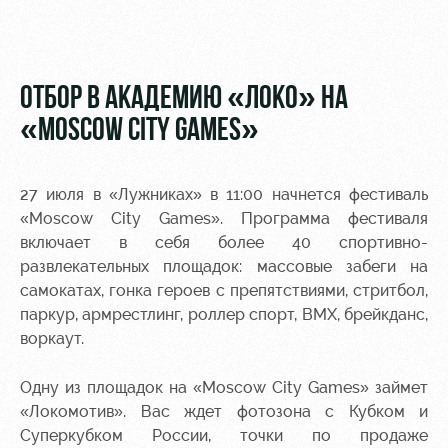
Видео
Места для
МГН
Фото
ОТБОР В АКАДЕМИЮ «ЛОКО» НА
«MOSCOW CITY GAMES»
РЖД
Локо
Информация
27 июля в «Лужниках» в 11:00 начнется фестиваль
Арена
Старт
для
«Moscow City Games». Программа фестиваля
болельщиков
включает в себя более 40 спортивно-
Организация
Локо-Лето
мероприятий
Банковская
развлекательных площадок: массовые забеги на
Академия
карта
самокатах, гонка героев с препятствиями, стритбол,
Аренда
«Локомотив»
паркур, армрестлинг, роллер спорт, BMX, брейкданс,
Как
полей
воркаут.
поступить
Заставки
Аренда
Одну из площадок на «Moscow City Games» займет
Руководство
площадей
Программа
лояльности
«Локомотив». Вас ждет фотозона с Кубком и
Контакты
Ледовый
Суперкубком России, точки по продаже