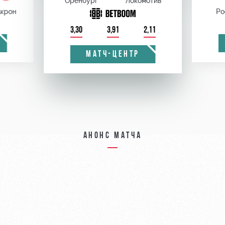
Оренбург
Локомотив
крон
Ро
3,30
3,91
2,11
МАТЧ-ЦЕНТР
Анонс матча