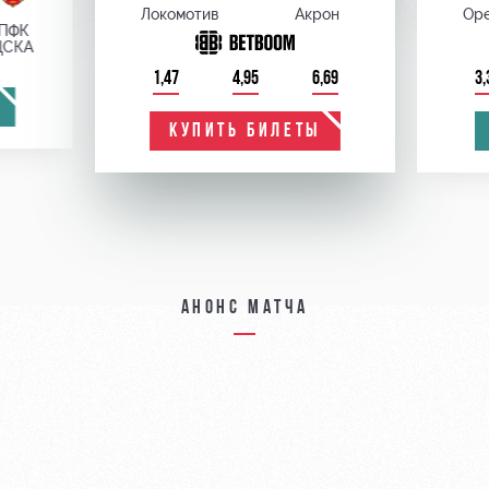
Локомотив
Акрон
Оре
ПФК
ЦСКА
1,47
4,95
6,69
3,
КУПИТЬ БИЛЕТЫ
Анонс матча