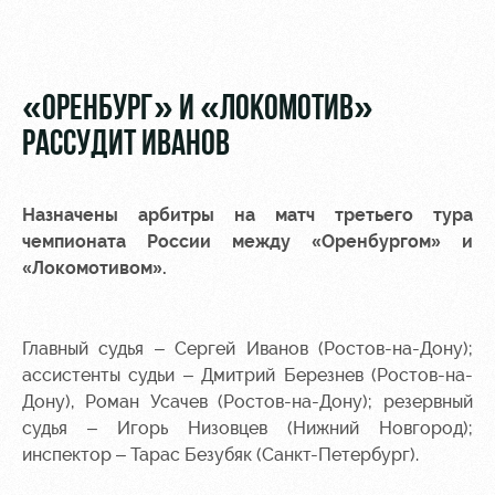
Видео
Туры по
стадиону
Фото
Места для
«ОРЕНБУРГ» И «ЛОКОМОТИВ»
МГН
РАССУДИТ ИВАНОВ
Назначены арбитры на матч третьего тура
чемпионата России между «Оренбургом» и
РЖД
Локо
Информация
«Локомотивом».
Арена
Старт
для
болельщиков
Организация
Локо-Лето
мероприятий
Банковская
Главный судья – Сергей Иванов (Ростов-на-Дону);
Академия
карта
ассистенты судьи – Дмитрий Березнев (Ростов-на-
Аренда
«Локомотив»
Дону), Роман Усачев (Ростов-на-Дону); резервный
Как
полей
судья – Игорь Низовцев (Нижний Новгород);
поступить
Заставки
инспектор – Тарас Безубяк (Санкт-Петербург).
Аренда
Руководство
площадей
Парковка