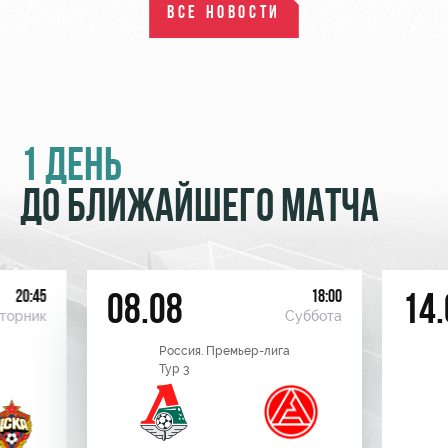
ВСЕ НОВОСТИ
1 ДЕНЬ
ДО БЛИЖАЙШЕГО МАТЧА
20:45
18:00
08.08
14.
торник
Суббота
Россия. Премьер-лига
Тур 3