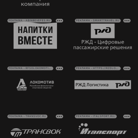
РЕКЛАМА • ABINBEVEFES.RU
РЕКЛАМА • SMARTTRAVEL.RU
РЕКЛАМА • RFSOLOKOMOTIV.RU
РЕКЛАМА • HTTPS://RZDLOG.RU/
РЕКЛАМА • TRANSVOC.RU
РЕКЛАМА • ITALSPORT.RU/