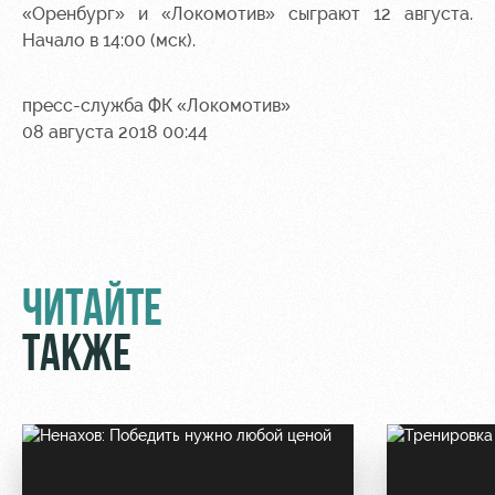
«Оренбург» и «Локомотив» сыграют 12 августа.
Контакты
Ледовый
Карта
Начало в 14:00 (мск).
Академии
дворец
болельщика
Занятия
Программа
пресс-служба ФК «Локомотив»
спортом
лояльности
08 августа 2018 00:44
Информация
для
болельщиков
МГН
ЧИТАЙТЕ
ТАКЖЕ