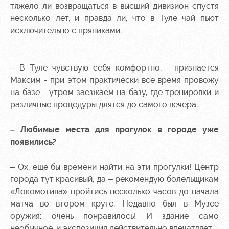
Академии
дворец
Карта
тяжело ли возвращаться в высший дивизион спустя
болельщика
несколько лет, и правда ли, что в Туле чай пьют
Занятия
исключительно с пряниками.
спортом
Парковка
Информация
для
– В Туле чувствую себя комфортно, - признается
болельщиков
Максим - при этом практически все время провожу
МГН
на базе - утром заезжаем на базу, где тренировки и
различные процедуры длятся до самого вечера.
– Любимые места для прогулок в городе уже
появились?
– Ох, еще бы времени найти на эти прогулки! Центр
города тут красивый, да – рекомендую болельщикам
«Локомотива» пройтись несколько часов до начала
матча во втором круге. Недавно был в Музее
оружия: очень понравилось! И здание само
необычное, и экспозиция действительно впечатляет.