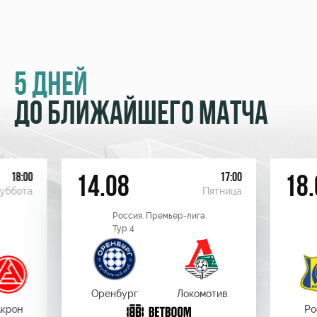
5 ДНЕЙ
ДО БЛИЖАЙШЕГО МАТЧА
18:00
17:00
14.08
18.
уббота
Пятница
Россия. Премьер-лига
Тур 4
Оренбург
Локомотив
крон
Ро