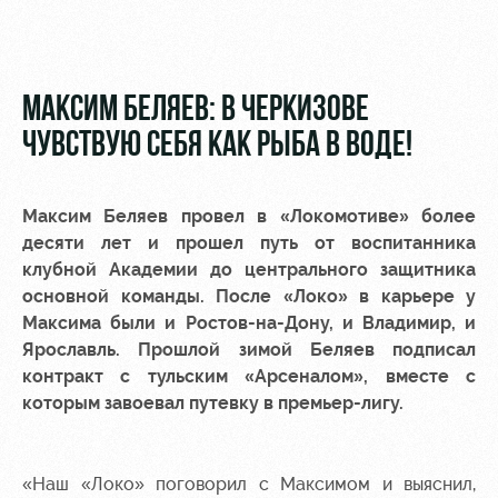
Видео
Места для
МГН
Фото
МАКСИМ БЕЛЯЕВ: В ЧЕРКИЗОВЕ
ЧУВСТВУЮ СЕБЯ КАК РЫБА В ВОДЕ!
РЖД
Локо
Информация
Максим Беляев провел в «Локомотиве» более
Арена
Старт
для
десяти лет и прошел путь от воспитанника
болельщиков
клубной Академии до центрального защитника
Организация
Локо-Лето
мероприятий
Банковская
основной команды. После «Локо» в карьере у
Академия
карта
Максима были и Ростов-на-Дону, и Владимир, и
Аренда
«Локомотив»
Ярославль. Прошлой зимой Беляев подписал
Как
полей
контракт с тульским «Арсеналом», вместе с
поступить
Заставки
которым завоевал путевку в премьер-лигу.
Аренда
Руководство
площадей
Программа
лояльности
Контакты
Ледовый
«Наш «Локо» поговорил с Максимом и выяснил,