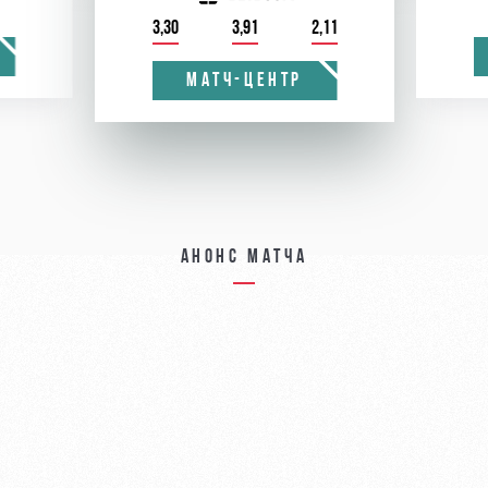
3,30
3,91
2,11
МАТЧ-ЦЕНТР
Анонс матча