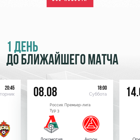
1 ДЕНЬ
ДО БЛИЖАЙШЕГО МАТЧА
20:45
18:00
08.08
14.
торник
Суббота
Россия. Премьер-лига
Тур 3
Локомотив
Акрон
Оре