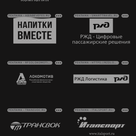
РЕКЛАМА • ABINBEVEFES.RU
РЕКЛАМА • SMARTTRAVEL.RU
РЕКЛАМА • RFSOLOKOMOTIV.RU
РЕКЛАМА • HTTPS://RZDLOG.RU/
РЕКЛАМА • TRANSVOC.RU
РЕКЛАМА • ITALSPORT.RU/