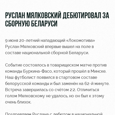
Видео
Туры по
стадиону
Фото
РУСЛАН МЯЛКОВСКИЙ ДЕБЮТИРОВАЛ ЗА
Места для
СБОРНУЮ БЕЛАРУСИ
МГН
9 июня 20-летний нападающий «Локомотива»
Руслан Мялковский впервые вышел на поле в
составе национальной сборной Беларуси.
РЖД
Локо
Информация
Арена
Старт
для
Событие состоялось в товарищеском матче против
болельщиков
команды Буркина-Фасо, который прошёл в Минске.
Организация
Локо-Лето
Наш футболист появился в стартовом составе
мероприятий
Банковская
белорусской команды и был заменён на 62-й минуте.
Академия
карта
Встреча завершилась со счётом 2:2. Отличиться
Аренда
«Локомотив»
голом Мялковскому не удалось, но он был к этому
Как
полей
поступить
Заставки
очень близок.
Аренда
Руководство
площадей
Парковка
Поздравляем Руслана с дебютом в национальной