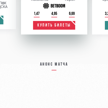
ПФК
ЦСКА
1,47
4,95
6,69
3,
КУПИТЬ БИЛЕТЫ
Анонс матча