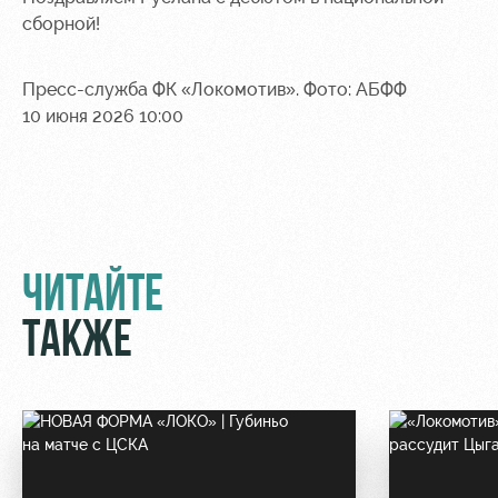
сборной!
Контакты
Ледовый
Карта
Академии
дворец
болельщика
Пресс-служба ФК «Локомотив». Фото: АБФФ
Занятия
Программа
10 июня 2026 10:00
спортом
лояльности
Информация
для
болельщиков
МГН
ЧИТАЙТЕ
ТАКЖЕ