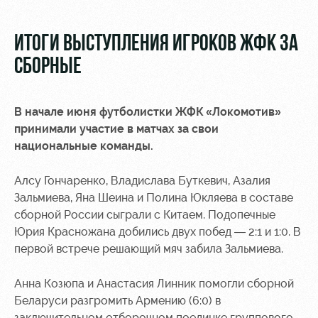
Видео
Места для
МГН
Фото
ИТОГИ ВЫСТУПЛЕНИЯ ИГРОКОВ ЖФК ЗА
СБОРНЫЕ
В начале июня футболистки ЖФК «Локомотив»
РЖД
Локо
Информация
принимали участие в матчах за свои
Арена
Старт
для
национальные команды.
болельщиков
Организация
Локо-Лето
Алсу Гончаренко, Владислава Буткевич, Азалия
мероприятий
Банковская
Зальмиева, Яна Шеина и Полина Юкляева в составе
Академия
карта
сборной России сыграли с Китаем. Подопечные
Аренда
«Локомотив»
Как
полей
Юрия Красножана добились двух побед — 2:1 и 1:0. В
поступить
Заставки
первой встрече решающий мяч забила Зальмиева.
Аренда
Руководство
площадей
Программа
Анна Козюпа и Анастасия Линник помогли сборной
лояльности
Беларуси разгромить Армению (6:0) в
Контакты
Ледовый
заключительном отборочном поединке группового