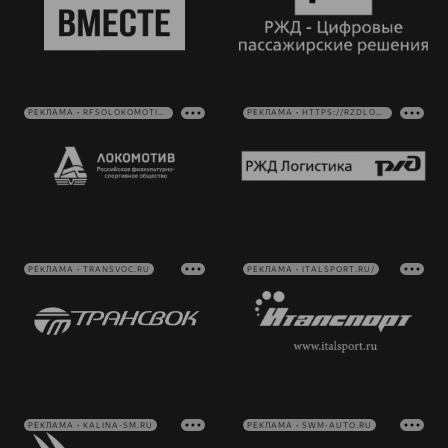
РЕКЛАМА • RFSOLOKOMOTIV.RU
РЕКЛАМА • HTTPS://RZDLOG.RU/
РЕКЛАМА • TRANSVOC.RU
РЕКЛАМА • ITALSPORT.RU/
РЕКЛАМА • KALINA-SM.RU
РЕКЛАМА • SWM-AUTO.RU