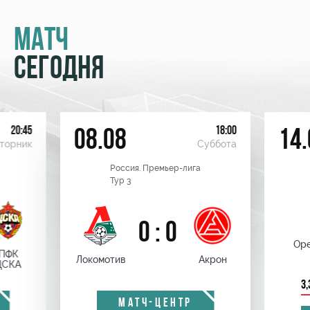
МАТЧ
СЕГОДНЯ
20:45
18:00
08.08
14.
торник
Суббота
Россия. Премьер-лига
Тур 3
0 : 0
Оре
ПФК
Локомотив
Акрон
ЦСКА
3,
МАТЧ-ЦЕНТР