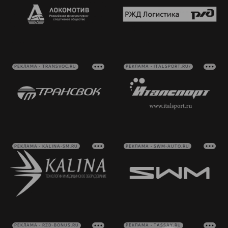
РЕКЛАМА • TRANSVOC.RU
РЕКЛАМА • ITALSPORT.RU/
РЕКЛАМА • KALINA-SM.RU
РЕКЛАМА • SWM-AUTO.RU
РЕКЛАМА • RZD-BONUS.RU
РЕКЛАМА • TASSAY.RU