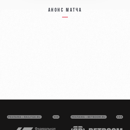
Анонс матча
РЕКЛАМА • RAILFGK.RU
РЕКЛАМА • BETBOOM.RU