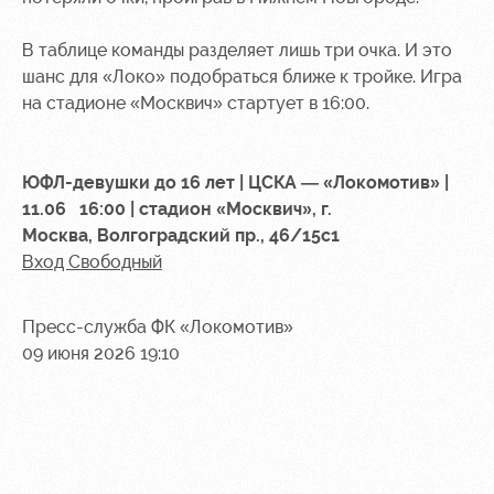
Контакты
Ледовый
Карта
В таблице команды разделяет лишь три очка. И это
Академии
дворец
болельщика
шанс для «Локо» подобраться ближе к тройке. Игра
Занятия
Программа
на стадионе «Москвич» стартует в 16:00.
спортом
лояльности
Информация
ЮФЛ-девушки до 16 лет | ЦСКА — «Локомотив» |
для
11.06 16:00 | стадион «Москвич», г.
болельщиков
Москва, Волгоградский пр., 46/15с1
МГН
Вход Свободный
Пресс-служба ФК «Локомотив»
09 июня 2026 19:10