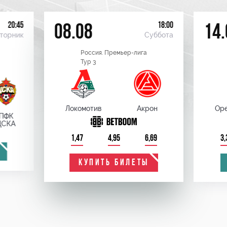
20:45
18:00
08.08
14.
торник
Суббота
Россия. Премьер-лига
Тур 3
Локомотив
Акрон
Оре
ПФК
ЦСКА
1,47
4,95
6,69
3,
КУПИТЬ БИЛЕТЫ