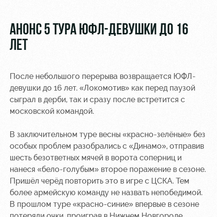
Видео
Туры по
стадиону
Фото
АНОНС 5 ТУРА ЮФЛ-ДЕВУШКИ ДО 16
Места для
ЛЕТ
МГН
После небольшого перерыва возвращается ЮФЛ-
девушки до 16 лет. «Локомотив» как перед паузой
сыграл в дерби, так и сразу после встретится с
московской командой.
РЖД
Локо
Информация
Арена
Старт
для
болельщиков
В заключительном туре весны «красно-зелёные» без
Организация
Локо-Лето
особых проблем разобрались с «Динамо», отправив
мероприятий
Банковская
шесть безответных мячей в ворота соперниц и
Академия
карта
нанеся «бело-голубым» второе поражение в сезоне.
Аренда
«Локомотив»
Пришёл черёд повторить это в игре с ЦСКА. Тем
Как
полей
поступить
Заставки
более армейскую команду не назвать непобедимой.
Аренда
В прошлом туре «красно-синие» впервые в сезоне
Руководство
площадей
Парковка
потеряли очки, проиграв в Нижнем Новгороде.