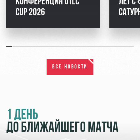
КОНФЕРЕНЦИЯ UTLC
ЛЕТ С
CUP 2026
САТУ
ВСЕ НОВОСТИ
1 ДЕНЬ
ДО БЛИЖАЙШЕГО МАТЧА