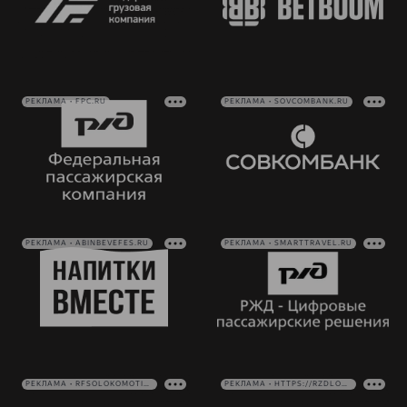
РЕКЛАМА • FPC.RU
РЕКЛАМА • SOVCOMBANK.RU
РЕКЛАМА • ABINBEVEFES.RU
РЕКЛАМА • SMARTTRAVEL.RU
РЕКЛАМА • RFSOLOKOMOTIV.RU
РЕКЛАМА • HTTPS://RZDLOG.RU/