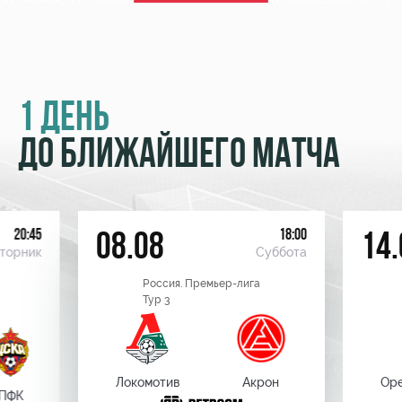
1 ДЕНЬ
ДО БЛИЖАЙШЕГО МАТЧА
20:45
18:00
08.08
14.
торник
Суббота
Россия. Премьер-лига
Тур 3
Локомотив
Акрон
Оре
ПФК