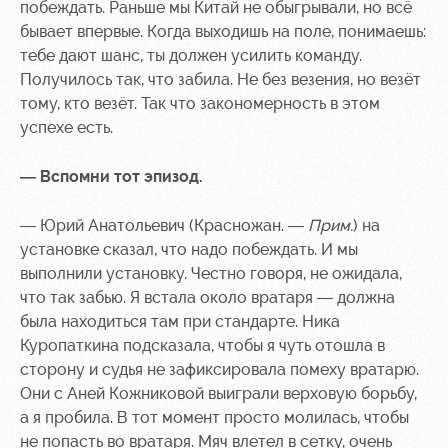
побеждать. Раньше мы Китай не обыгрывали, но всё
Контакты
Ледовый
Карта
бывает впервые. Когда выходишь на поле, понимаешь:
Академии
дворец
болельщика
тебе дают шанс, ты должен усилить команду.
Получилось так, что забила. Не без везения, но везёт
Занятия
Программа
тому, кто везёт. Так что закономерность в этом
спортом
лояльности
успехе есть.
Информация
для
— Вспомни тот эпизод.
болельщиков
МГН
— Юрий Анатольевич (Красножан. —
Прим.
) на
установке сказал, что надо побеждать. И мы
выполнили установку. Честно говоря, не ожидала,
что так забью. Я встала около вратаря — должна
была находиться там при стандарте. Ника
Куропаткина подсказала, чтобы я чуть отошла в
сторону и судья не зафиксировала помеху вратарю.
Они с Аней Кожниковой выиграли верховую борьбу,
а я пробила. В тот момент просто молилась, чтобы
не попасть во вратаря. Мяч влетел в сетку, очень