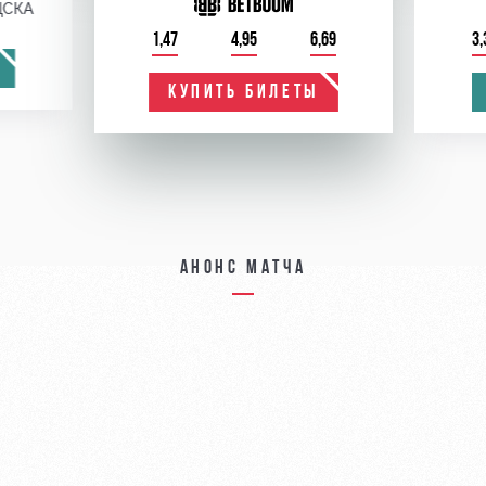
ЦСКА
1,47
4,95
6,69
3,
КУПИТЬ БИЛЕТЫ
Анонс матча