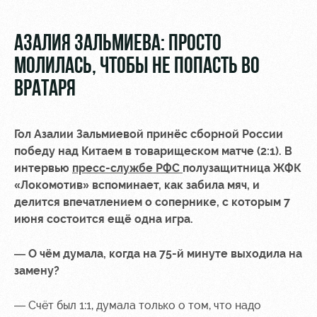
Видео
Туры по
стадиону
Фото
АЗАЛИЯ ЗАЛЬМИЕВА: ПРОСТО
Места для
МОЛИЛАСЬ, ЧТОБЫ НЕ ПОПАСТЬ ВО
МГН
ВРАТАРЯ
Гол Азалии Зальмиевой принёс сборной России
победу над Китаем в товарищеском матче (2:1). В
РЖД
Локо
Информация
интервью
пресс-службе РФС
полузащитница
ЖФК
Арена
Старт
для
«Локомотив»
вспоминает, как забила мяч, и
болельщиков
делится впечатлением о сопернике, с которым 7
Организация
Локо-Лето
июня состоится ещё одна игра.
мероприятий
Банковская
Академия
карта
Аренда
«Локомотив»
— О чём думала, когда на 75-й минуте выходила на
Как
полей
замену?
поступить
Заставки
Аренда
— Счёт был 1:1, думала только о том, что надо
Руководство
площадей
Парковка