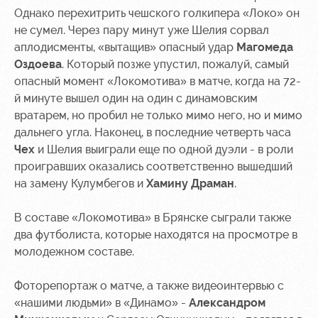
Однако перехитрить чешского голкипера «Локо» он
не сумел. Через пару минут уже Шелия сорвал
аплодисменты, «вытащив» опасный удар
Магомеда
Оздоева
. Который позже упустил, пожалуй, самый
опасный момент «Локомотива» в матче, когда на 72-
й минуте вышел один на один с динамовским
вратарем, но пробил не только мимо него, но и мимо
дальнего угла. Наконец, в последние четверть часа
Чех
и Шелия выиграли еще по одной дуэли - в роли
проигравших оказались соответственно вышедший
на замену Кулумбегов и
Хамину Драман
.
В составе «Локомотива» в Брянске сыграли также
два футболиста, которые находятся на просмотре в
молодежном составе.
Фоторепортаж о матче, а также видеоинтервью с
«нашими людьми» в «Динамо» -
Александром