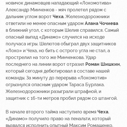
новичок динамовцев нападающий «Локомотива»
Контакты
Ледовый
Карта
Александр Минченков - мяч пролетел рядом с
Академии
дворец
болельщика
дальним углом ворот
Чеха
. Железнодорожники
ответили не менее опасным ударом
Алана Чочиева
Занятия
Программа
в ближний угол, с которым Шелия справился. Самый
спортом
лояльности
опасный выпад «Динамо» случился на исходе
получаса игры. Шелютов обыграл двух защитников
Информация
для
«Локо» и Чеха, но бить с острого угла не стал, а
болельщиков
прострелил на того же Минченкова. Удар
МГН
последнего на линии ворот отразил
Роман Шишкин
,
который сегодня дебютировал в составе нашей
команды. За минуту до перерыва «Локомотив»
огрызнулся опасным ударом Тараса Бурлака.
Железнодорожники разыграли штрафной, и
защитник с 16-ти метров пробил рядом со штангой.
В начале второго тайма наступило время
Чеха
.
«Динамо» получило право на пенальти, который
вызвался исполнить опытный Максим Ромащенко.