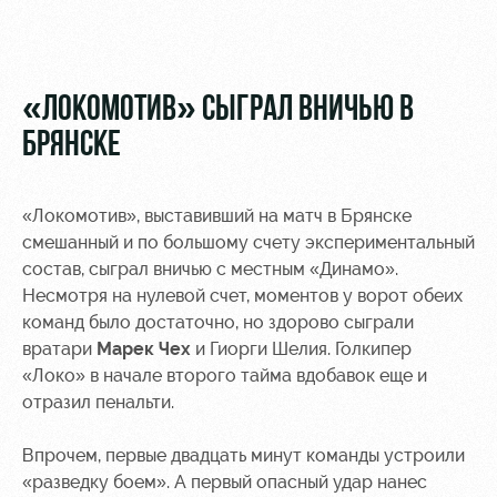
Видео
Туры по
стадиону
Фото
Места для
«ЛОКОМОТИВ» СЫГРАЛ ВНИЧЬЮ В
МГН
БРЯНСКЕ
«Локомотив», выставивший на матч в Брянске
смешанный и по большому счету экспериментальный
РЖД
Локо
Информация
состав, сыграл вничью с местным «Динамо».
Арена
Старт
для
Несмотря на нулевой счет, моментов у ворот обеих
болельщиков
команд было достаточно, но здорово сыграли
Организация
Локо-Лето
мероприятий
Банковская
вратари
Марек Чех
и Гиорги Шелия. Голкипер
Академия
карта
«Локо» в начале второго тайма вдобавок еще и
Аренда
«Локомотив»
отразил пенальти.
Как
полей
поступить
Заставки
Впрочем, первые двадцать минут команды устроили
Аренда
«разведку боем». А первый опасный удар нанес
Руководство
площадей
Парковка