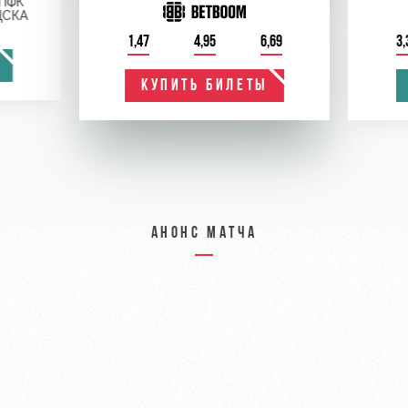
ПФК
ЦСКА
1,47
4,95
6,69
3,
КУПИТЬ БИЛЕТЫ
Анонс матча