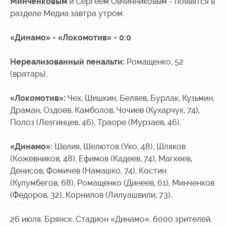
Минченковым
и Сергеем Овчинниковым - появятся в
разделе Медиа завтра утром.
«Динамо» - «Локомотив» - 0:0
Нереализованный пенальти:
Ромащенко, 52
(вратарь).
«Локомотив»:
Чех, Шишкин, Беляев, Бурлак, Кузьмин,
Драман, Оздоев, Камболов, Чочиев (Кухарчук, 74),
Полоз (Лезгинцев, 46), Траоре (Мурзаев, 46).
«Динамо»:
Шелия, Шелютов (Уко, 48), Шляков
(Кожевников, 48), Ефимов (Кадеев, 74), Магкеев,
Денисов, Фомичев (Намашко, 74), Костин
(Кулумбегов, 68), Ромащенко (Динеев, 61), Минченков
(Федоров, 32), Корнилов (Лилуашвили, 73).
26 июля. Брянск. Стадион «Динамо». 6000 зрителей.