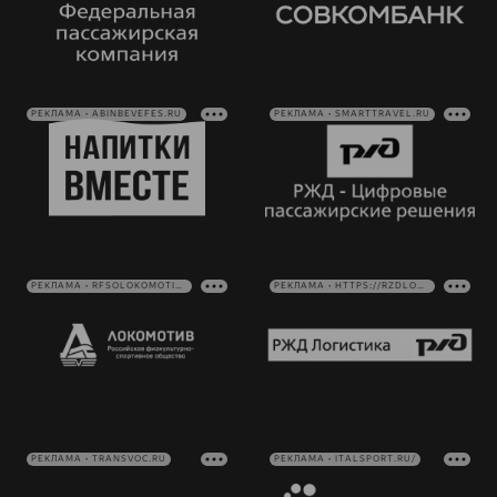
РЕКЛАМА • ABINBEVEFES.RU
РЕКЛАМА • SMARTTRAVEL.RU
РЕКЛАМА • RFSOLOKOMOTIV.RU
РЕКЛАМА • HTTPS://RZDLOG.RU/
РЕКЛАМА • TRANSVOC.RU
РЕКЛАМА • ITALSPORT.RU/