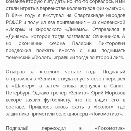
Академии
дворец
Карта
команде вторую лигу дать, но что-то сорвалось, и мы
болельщика
стали играть в первенстве коллективов физкультуры.
Занятия
В 82-м году я выступал на Спартакиаде народов
спортом
Парковка
РСФСР и получил два приглашения – из смоленской
«Искры» и кировского «Динамо». Отправился в
Информация
«Динамо», которое тогда возглавлял Овчинников. А
для
болельщиков
но окончании сезона Валерий Викторович
МГН
предложил поехать вместе с ним поднимать
тюменский «Геолог», игравший тогда во второй лиге.
Отыграв за «Геолог» четыре года, Подпалый
отправился в «Зенит», откуда спустя сезон перешел
в «Шахтер», а затем снова вернулся в Санкт-
Петербург. Однако тренер «Зенита» Юрий Морозов
вскоре заявил футболисту, что не видит его в
составе. Пришлось вновь ехать в «Геолог», где
защитника приметили селекционеры «Локомотива».
Подпалый переходил в «Локомотив»