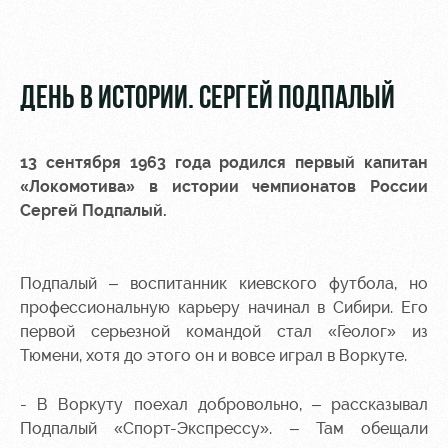
Видео
Места для
МГН
Фото
ДЕНЬ В ИСТОРИИ. СЕРГЕЙ ПОДПАЛЫЙ
13 сентября 1963 года родился первый капитан
РЖД
Локо
Информация
«Локомотива» в истории чемпионатов России
Арена
Старт
для
Сергей Подпалый.
болельщиков
Организация
Локо-Лето
мероприятий
Банковская
Подпалый – воспитанник киевского футбола, но
Академия
карта
Аренда
«Локомотив»
профессиональную карьеру начинал в Сибири. Его
Как
полей
первой серьезной командой стал «Геолог» из
поступить
Заставки
Тюмени, хотя до этого он и вовсе играл в Воркуте.
Аренда
Руководство
площадей
Программа
- В Воркуту поехал добровольно, – рассказывал
лояльности
Подпалый «Спорт-Экспрессу». – Там обещали
Контакты
Ледовый