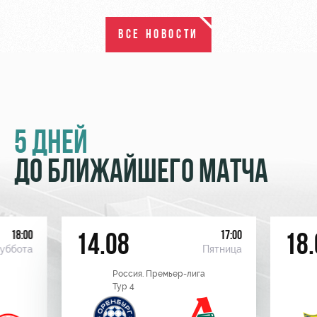
ВСЕ НОВОСТИ
5 ДНЕЙ
ДО БЛИЖАЙШЕГО МАТЧА
18:00
17:00
14.08
18.
уббота
Пятница
Россия. Премьер-лига
Тур 4