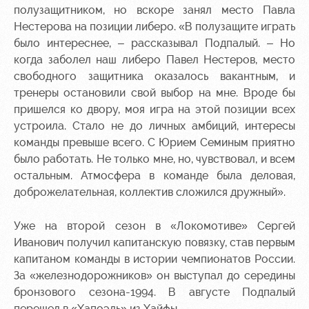
полузащитником, но вскоре занял место Павла
Нестерова на позиции либеро. «В полузащите играть
было интереснее, – рассказывал Подпалый. – Но
когда заболел наш либеро Павел Нестеров, место
свободного защитника оказалось вакантным, и
тренеры остановили свой выбор на мне. Вроде бы
пришелся ко двору, моя игра на этой позиции всех
устроила. Стало не до личных амбиций, интересы
команды превыше всего. С Юрием Семиным приятно
было работать. Не только мне, но, чувствовал, и всем
остальным. Атмосфера в команде была деловая,
доброжелательная, коллектив сложился дружный».
Уже на второй сезон в «Локомотиве» Сергей
Иванович получил капитанскую повязку, став первым
капитаном команды в истории чемпионатов России.
За «железнодорожников» он выступал до середины
бронзового сезона-1994. В августе Подпалый
перешел в «Хапоэль» из Хайфы.