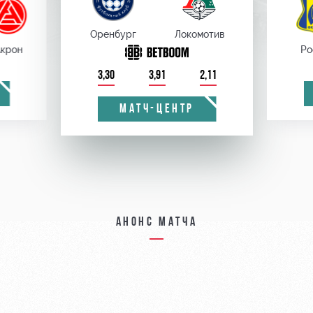
Оренбург
Локомотив
крон
Ро
3,30
3,91
2,11
МАТЧ-ЦЕНТР
Анонс матча