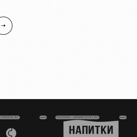
VCOMBANK.RU
РЕКЛАМА • ABINBEVEFES.RU