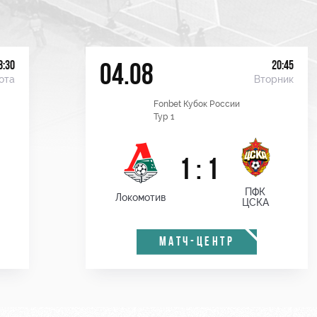
8:30
20:45
04.08
ота
Вторник
Fonbet Кубок России
Тур 1
1 : 1
ПФК
Локомотив
ЦСКА
МАТЧ-ЦЕНТР