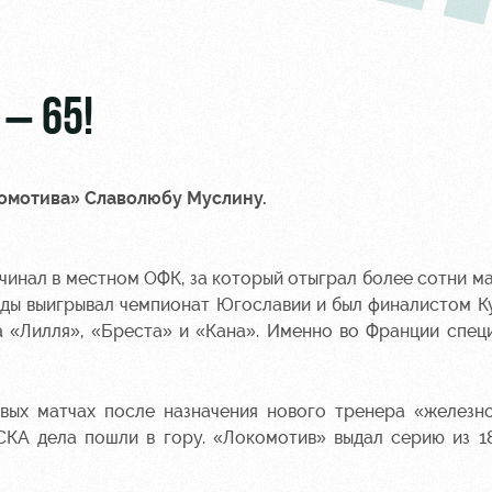
– 65!
комотива» Славолюбу Муслину.
чинал в местном ОФК, за который отыграл более сотни ма
жды выигрывал чемпионат Югославии и был финалистом К
 «Лилля», «Бреста» и «Кана». Именно во Франции спец
вых матчах после назначения нового тренера «железн
СКА дела пошли в гору. «Локомотив» выдал серию из 1