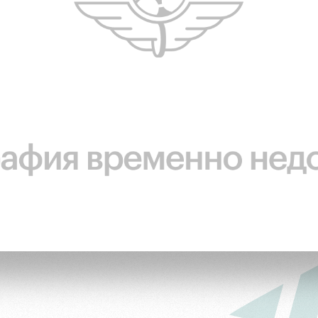
ьщиков
омотив»
ьщиков МГН