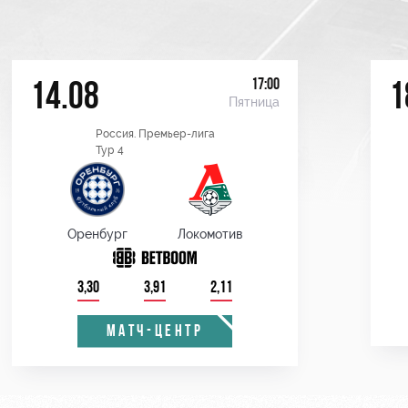
17:00
14.08
1
Пятница
Россия. Премьер-лига
Тур 4
Оренбург
Локомотив
3,30
3,91
2,11
МАТЧ-ЦЕНТР