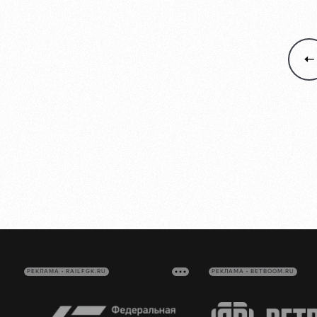
РЕКЛАМА • RAILFGK.RU
РЕКЛАМА • BETBOOM.RU