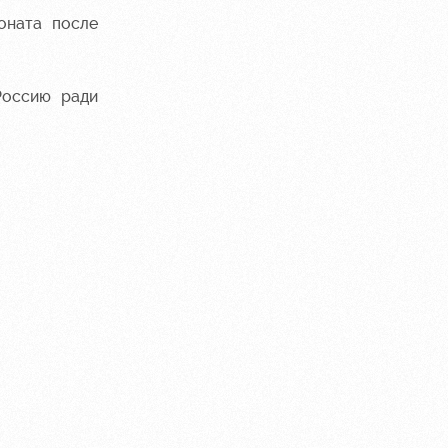
оната после
Россию ради