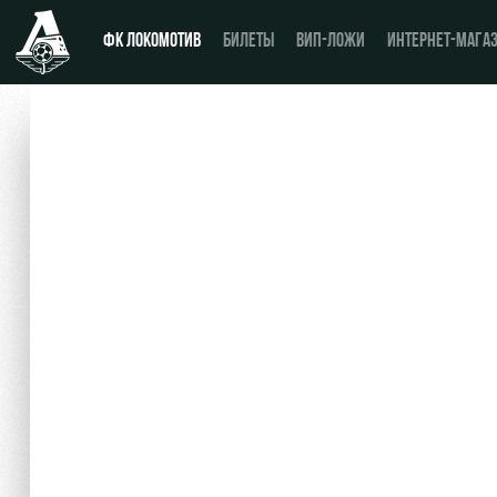
ФК ЛОКОМОТИВ
БИЛЕТЫ
ВИП-ЛОЖИ
ИНТЕРНЕТ-МАГА
Новости
День матча
Календарь
Купить билет
Турнирная таблица
ВИП-ЛОЖИ
Игроки
ВИП-ЗОНЫ
Тренерский штаб
СЕМЕЙНЫЙ СЕКТОР
Видео
Туры по стадиону
Фото
Места для МГН