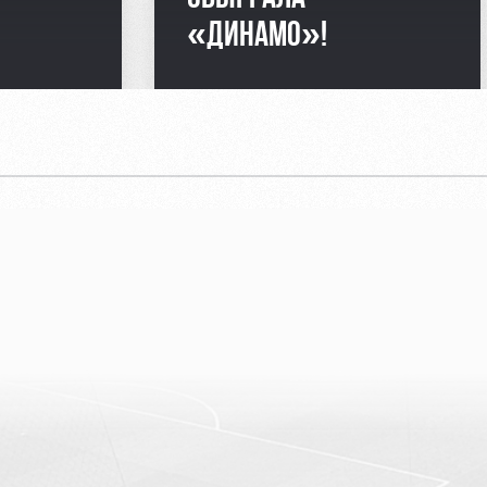
«ДИНАМО»!