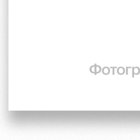
Локо Старт
Информация для болел
Локо-Лето
Банковская карта «Лок
Академия
Заставки
Как поступить
Парковка
Руководство
Карта болельщика
Контакты Академии
Программа лояльности
Информация для болел