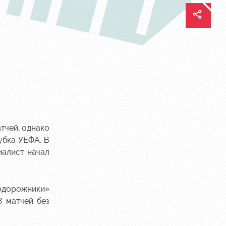
тчей, однако
убка УЕФА. В
иалист начал
одорожники»
8 матчей без