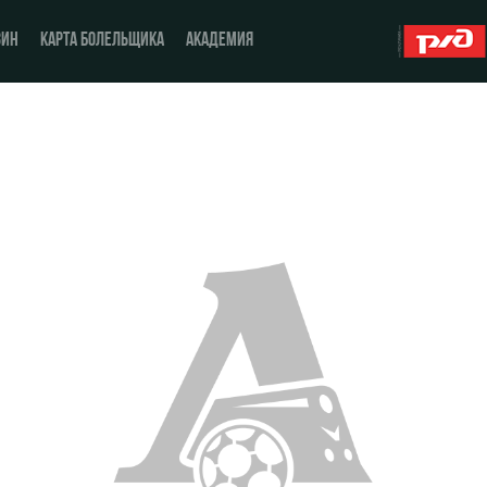
ЗИН
КАРТА БОЛЕЛЬЩИКА
АКАДЕМИЯ
О Клубе
ЖФК «Локомотив»
История
Молодёжка-юноши
Спонсоры
Молодёжка-девушки
Стать партнером
Контакты
Антидопинг