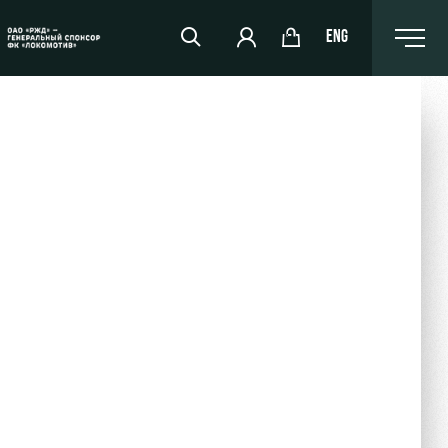
ENG
РЖД Арена
Организация мероприятий
Аренда полей
Аренда площадей
Ледовый дворец
Занятия спортом