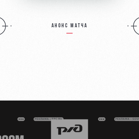
Анонс матча
РЕКЛАМА • FPC.RU
РЕКЛАМА • SO