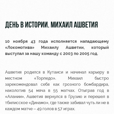
Видео
Туры по
стадиону
Фото
Места для
ДЕНЬ В ИСТОРИИ. МИХАИЛ АШВЕТИЯ
МГН
10 ноября 43 года исполняется нападающему
«Локомотива» Михаилу Ашветии, который
выступал за нашу команду с 2003 по 2005 год.
РЖД
Локо
Информация
Арена
Старт
для
болельщиков
Ашветия родился в Кутаиси и начинал карьеру в
Организация
Локо-Лето
местном «Торпедо». Михаил быстро
мероприятий
Банковская
зарекомендовал себя как грозного бомбардира,
Академия
карта
Аренда
наколотив 54 мяча в 55 матчах. Отыграв год в
«Локомотив»
Как
полей
«Алании», Ашветия вернулся в Грузию и перешел в
поступить
Заставки
тбилисское «Динамо», где также забивал чуть ли не в
Аренда
каждом матче – 49 голов в 57 играх.
Руководство
площадей
Парковка