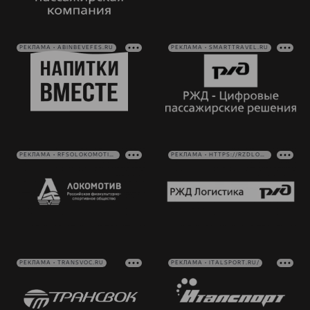
РЕКЛАМА • ABINBEVEFES.RU
РЕКЛАМА • SMARTTRAVEL.RU
РЕКЛАМА • RFSOLOKOMOTIV.RU
РЕКЛАМА • HTTPS://RZDLOG.RU/
РЕКЛАМА • TRANSVOC.RU
РЕКЛАМА • ITALSPORT.RU/