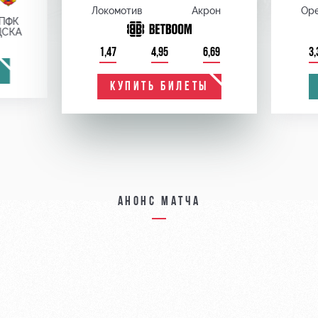
Локомотив
Акрон
Оре
ПФК
ЦСКА
1,47
4,95
6,69
3,
КУПИТЬ БИЛЕТЫ
Анонс матча