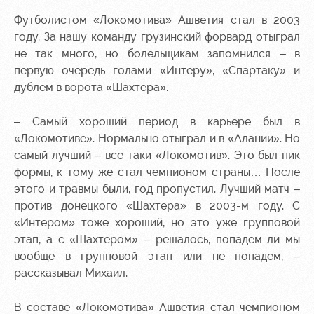
Футболистом «Локомотива» Ашветия стал в 2003
Контакты
Ледовый
Карта
Академии
дворец
болельщика
году. За нашу команду грузинский форвард отыграл
не так много, но болельщикам запомнился – в
Занятия
Программа
первую очередь голами «Интеру», «Спартаку» и
спортом
лояльности
дублем в ворота «Шахтера».
Информация
– Самый хороший период в карьере был в
для
болельщиков
«Локомотиве». Нормально отыграл и в «Алании». Но
МГН
самый лучший – все-таки «Локомотив». Это был пик
формы, к тому же стал чемпионом страны… После
этого и травмы были, год пропустил. Лучший матч –
против донецкого «Шахтера» в 2003-м году. С
«Интером» тоже хороший, но это уже групповой
этап, а с «Шахтером» – решалось, попадем ли мы
вообще в групповой этап или не попадем, –
рассказывал Михаил.
В составе «Локомотива» Ашветия стал чемпионом