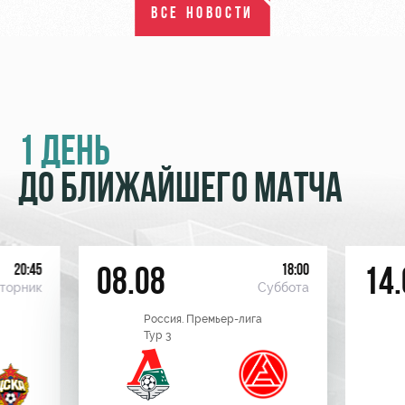
ВСЕ НОВОСТИ
1 ДЕНЬ
ДО БЛИЖАЙШЕГО МАТЧА
20:45
18:00
08.08
14.
торник
Суббота
Россия. Премьер-лига
Тур 3