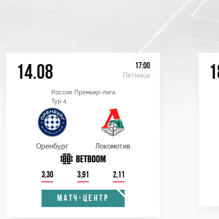
17:00
14.08
1
Пятница
Россия. Премьер-лига
Тур 4
Оренбург
Локомотив
3,30
3,91
2,11
МАТЧ-ЦЕНТР