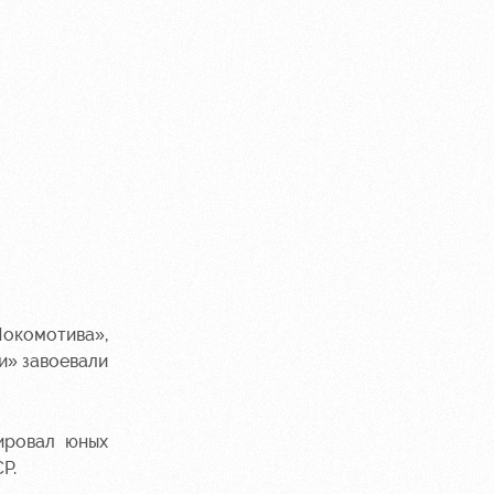
Локомотива»,
и» завоевали
ировал юных
Р.