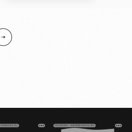
VCOMBANK.RU
РЕКЛАМА • ABINBEVEFES.RU