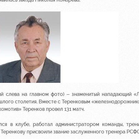
ий слева на главном фото) – знаменитый нападающий «
рошлого столетия. Вместе с Теренковым «железнодорожник
комотив» Теренков провел 131 матч.
лся в клубе, работал администратором команды, трен
у Теренкову присвоили звание заслуженного тренера РСФС