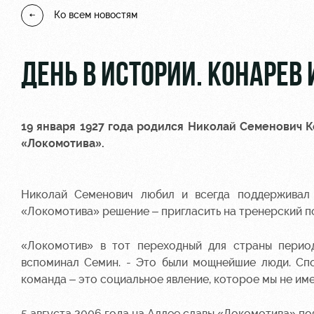
Ко всем новостям
ДЕНЬ В ИСТОРИИ. КОНАРЕВ 
19 января 1927 года родился Николай Семенович
«Локомотива».
Николай Семенович любил и всегда поддерживал
«Локомотива» решение – пригласить на тренерский п
«Локомотив» в тот переходный для страны перио
вспоминал Семин. - Это были мощнейшие люди. Спор
команда – это социальное явление, которое мы не им
5 августа 2006 года на Аллее славы «Локомотива» по