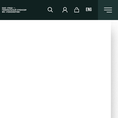
ENG
РЖД Арена
Организация мероприятий
Аренда полей
Аренда площадей
Ледовый дворец
Занятия спортом