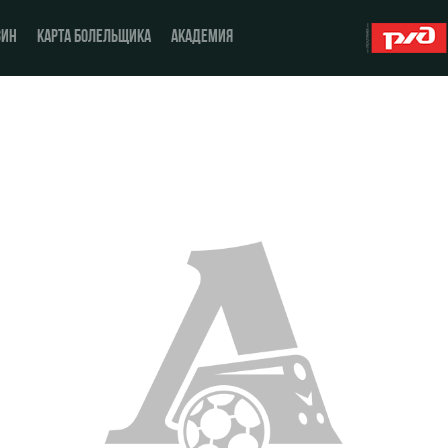
ЗИН
КАРТА БОЛЕЛЬЩИКА
АКАДЕМИЯ
О Клубе
ЖФК «Локомотив»
История
Молодёжка-юноши
Спонсоры
Молодёжка-девушки
Стать партнером
Контакты
Антидопинг