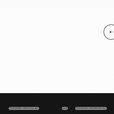
РЕКЛАМА • RAILFGK.RU
РЕКЛАМА • BETBOOM.RU