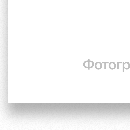
Локо Старт
Информация для болел
Локо-Лето
Банковская карта «Лок
Академия
Заставки
Как поступить
Парковка
Руководство
Карта болельщика
Контакты Академии
Программа лояльности
Информация для болел