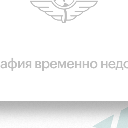
ьщиков
омотив»
ьщиков МГН