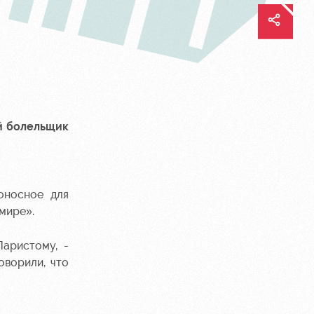
й болельщик
оносное для
мире».
аристому, -
оворили, что