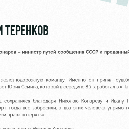
И ТЕРЕНКОВ
 Конарев – министр путей сообщения СССР и преданны
 железнодорожную команду. Именно он принял судьб
ост Юрия Семина, который в середине 80-х работал в «Па
д сохранился благодаря Николаю Конареву и Ивану П
т тогда все забросили, а два этих человека упрямо г
еем права потерять».
явилась звезда Николая Конарева.