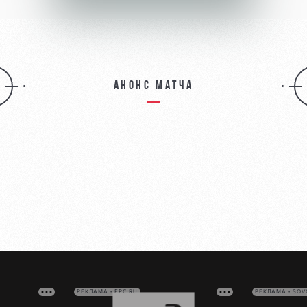
Анонс матча
РЕКЛАМА • FPC.RU
РЕКЛАМА • SO