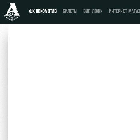
ФК ЛОКОМОТИВ
БИЛЕТЫ
ВИП-ЛОЖИ
ИНТЕРНЕТ-МАГА
Новости
День матча
Календарь
Купить билет
Турнирная таблица
ВИП-ЛОЖИ
Игроки
ВИП-ЗОНЫ
Тренерский штаб
СЕМЕЙНЫЙ СЕКТОР
Видео
Туры по стадиону
Фото
Места для МГН