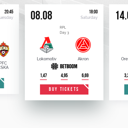
20:45
18:00
08.08
14.
uesday
Saturday
RPL
Day 3
Lokomotiv
Akron
Ore
PFC
CSKA
1,47
4,95
6,69
3,
BUY TICKETS