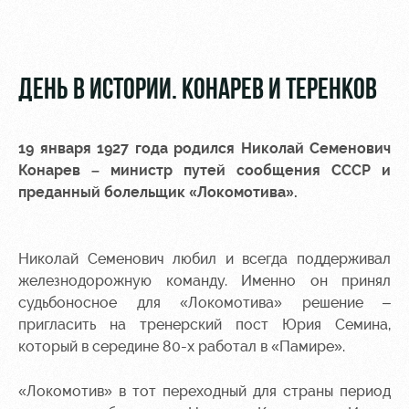
Video
Stadium
tours
Photo
Disabled
ДЕНЬ В ИСТОРИИ. КОНАРЕВ И ТЕРЕНКОВ
supporters
19 января 1927 года родился Николай Семенович
Конарев – министр путей сообщения СССР и
преданный болельщик «Локомотива».
RZD Arena
Локо
Our fans
Старт
Events
Банковская
Николай Семенович любил и всегда поддерживал
Hosting
Локо-Лето
карта
железнодорожную команду. Именно он принял
«Локомотив»
судьбоносное для «Локомотива» решение –
Fields
rent
Wallpapers
пригласить на тренерский пост Юрия Семина,
который в середине 80-х работал в «Памире».
Space
A fan card
rentals
«Локомотив» в тот переходный для страны период
Loyalty