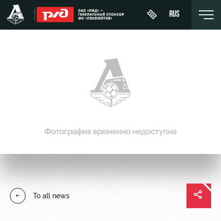
RUS
День
About
News
WFC
матча
Lokomotiv
History
Calendar
Buy a
Youth
Sponsors
ticket
Tournament
team (U-
table
19)
Contacts
VIP Boxes
Players
FWFC
Anti-
ВИП-ЗОНЫ
Lokomotiv
doping
Coaching
СЕМЕЙНЫЙ
To all news
Staff
СЕКТОР