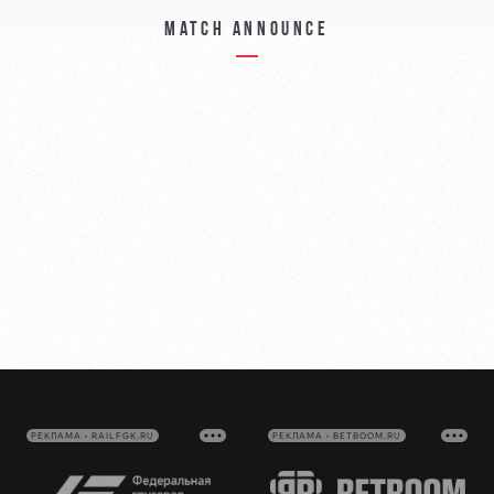
Match announce
РЕКЛАМА • RAILFGK.RU
РЕКЛАМА • BETBOOM.RU