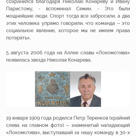
сохранился благодаря Николаю Конареву и Ивану
Ice palace
program
Паристому, - вспоминал Семин. - Это были
Sport
Parking
мощнейшие люди. Спорт тогда все забросили, а два
activities
этих человека упрямо говорили, что команда – это
Информация
социальное явление, которое мы не имеем права
для
потерять».
болельщиков
МГН
5 августа 2006 года на Аллее славы «Локомотива»
появилась звезда Николая Конарева.
19 января 1909 года родился Петр Теренков (крайний
слева на главном фото) – знаменитый нападающий
«Локомотива», выступавший за нашу команду в 30-х