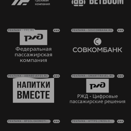
РЕКЛАМА • FPC.RU
РЕКЛАМА • SOVCOMBANK.RU
РЕКЛАМА • ABINBEVEFES.RU
РЕКЛАМА • SMARTTRAVEL.RU
РЕКЛАМА • RFSOLOKOMOTIV.RU
РЕКЛАМА • HTTPS://RZDLOG.RU/