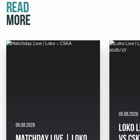
READ
MORE
05.08.2026
06.08.2026
LOKO L
MATCHDAY LIVE | LOKO
VS CSK