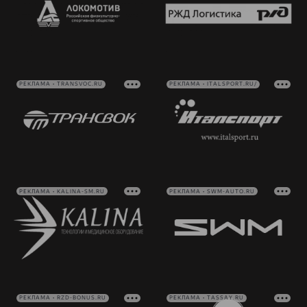
РЕКЛАМА • TRANSVOC.RU
РЕКЛАМА • ITALSPORT.RU/
РЕКЛАМА • KALINA-SM.RU
РЕКЛАМА • SWM-AUTO.RU
РЕКЛАМА • RZD-BONUS.RU
РЕКЛАМА • TASSAY.RU