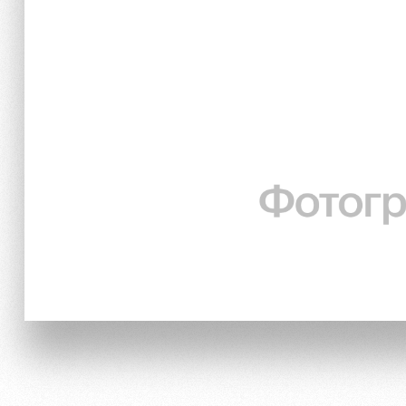
Локо Старт
Информация для болел
Локо-Лето
Банковская карта «Лок
Академия
Заставки
Как поступить
Парковка
Руководство
Карта болельщика
Контакты Академии
Программа лояльности
Информация для болел