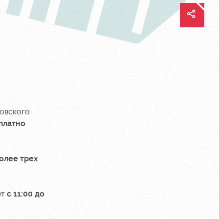
ковского
платно
олее трех
ет
с 11:00 до