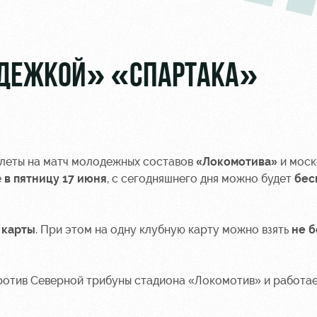
ОДЕЖКОЙ» «СПАРТАКА»
илеты на матч молодежных составов
«Локомотива»
и мос
е
в пятницу 17 июня
, с сегодняшнего дня можно будет
бес
 карты
. При этом на одну клубную карту можно взять
не б
ротив Северной трибуны стадиона «Локомотив» и работа