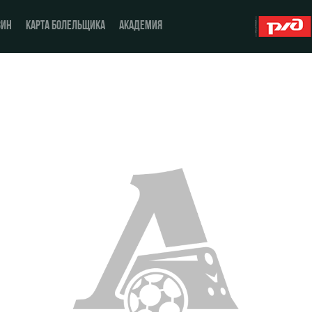
ЗИН
КАРТА БОЛЕЛЬЩИКА
АКАДЕМИЯ
О Клубе
ЖФК «Локомотив»
История
Молодёжка-юноши
Спонсоры
Молодёжка-девушки
Стать партнером
Контакты
Антидопинг