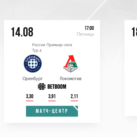
17:00
14.08
1
Пятница
Россия. Премьер-лига
Тур 4
Оренбург
Локомотив
3,30
3,91
2,11
МАТЧ-ЦЕНТР