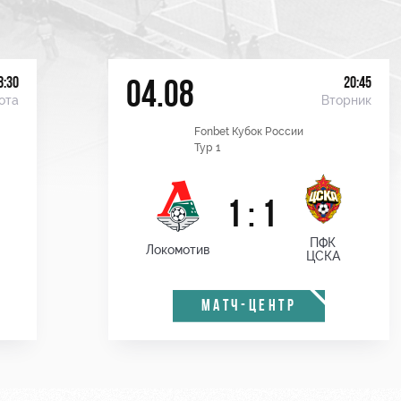
8:30
20:45
04.08
ота
Вторник
Fonbet Кубок России
Тур 1
1 : 1
ПФК
Локомотив
ЦСКА
МАТЧ-ЦЕНТР