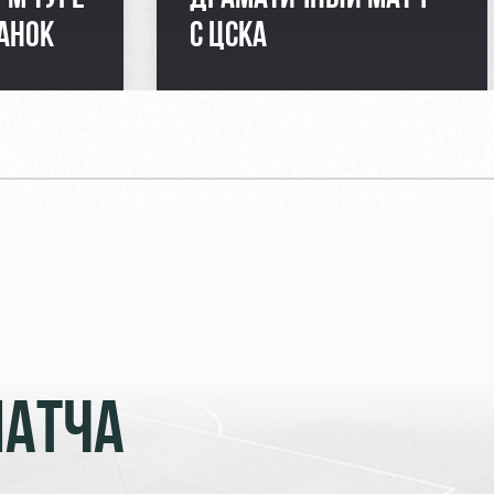
АНОК
С ЦСКА
МАТЧА