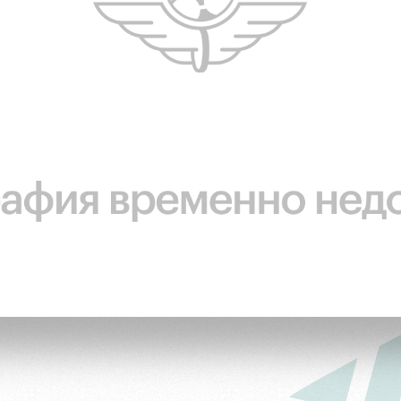
ьщиков
омотив»
ьщиков МГН