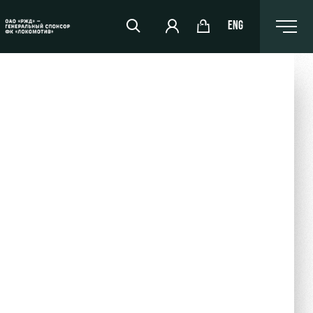
ENG
РЖД Арена
Организация мероприятий
Аренда полей
Аренда площадей
Ледовый дворец
Занятия спортом