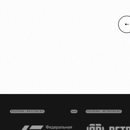
РЕКЛАМА • RAILFGK.RU
РЕКЛАМА • BETBOOM.RU