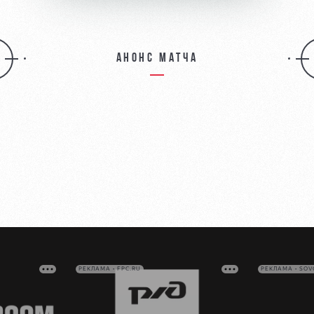
Анонс матча
РЕКЛАМА • FPC.RU
РЕКЛАМА • SO