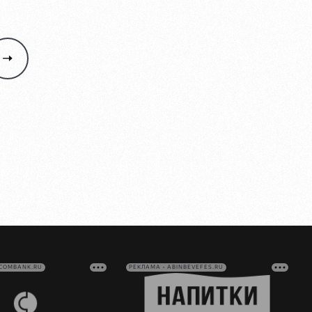
VCOMBANK.RU
РЕКЛАМА • ABINBEVEFES.RU