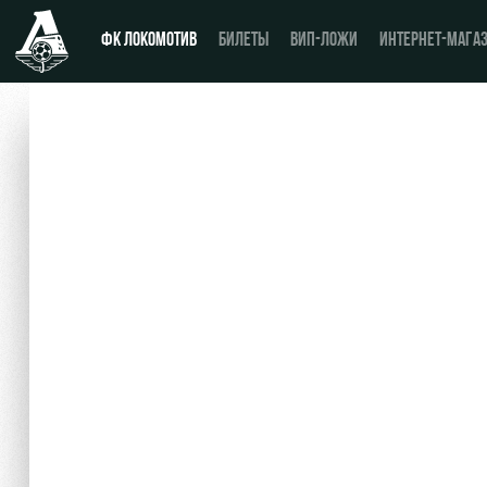
ФК ЛОКОМОТИВ
БИЛЕТЫ
ВИП-ЛОЖИ
ИНТЕРНЕТ-МАГА
Новости
День матча
Календарь
Купить билет
Турнирная таблица
ВИП-ЛОЖИ
Игроки
ВИП-ЗОНЫ
Тренерский штаб
СЕМЕЙНЫЙ СЕКТОР
Видео
Туры по стадиону
Фото
Места для МГН