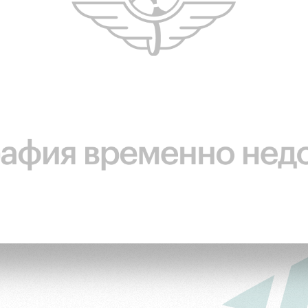
ьщиков
омотив»
ьщиков МГН