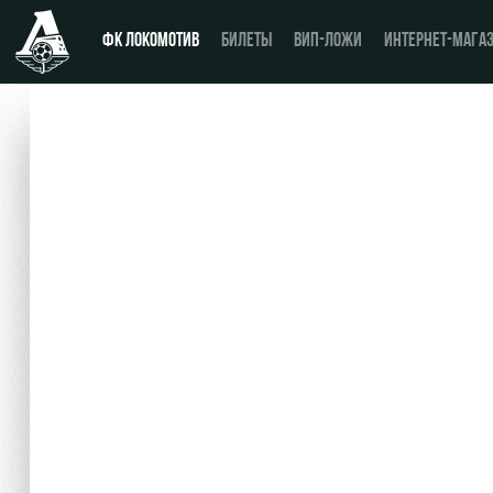
ФК ЛОКОМОТИВ
БИЛЕТЫ
ВИП-ЛОЖИ
ИНТЕРНЕТ-МАГА
Новости
Купить билет
Календарь
ВИП-ЛОЖИ
Турнирная таблица
ВИП-ЗОНЫ
Игроки
СЕМЕЙНЫЙ СЕКТОР
Тренерский штаб
Туры по стадиону
Видео
Места для МГН
Фото