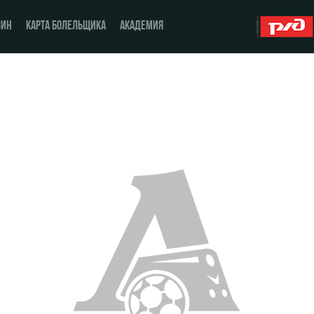
ЗИН
КАРТА БОЛЕЛЬЩИКА
АКАДЕМИЯ
О Клубе
ЖФК «Локомотив»
История
Молодёжка-юноши
Спонсоры
Молодёжка-девушки
Стать партнером
Контакты
Антидопинг