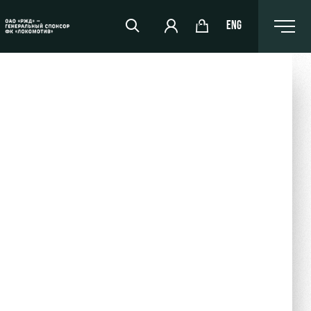
ENG
РЖД Арена
Организация мероприятий
Аренда полей
Аренда площадей
Ледовый дворец
Занятия спортом