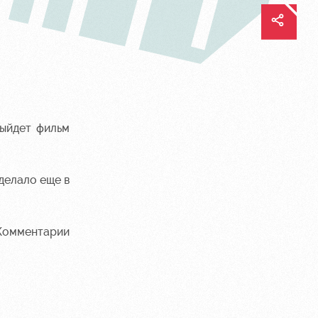
выйдет фильм
делало еще в
 Комментарии