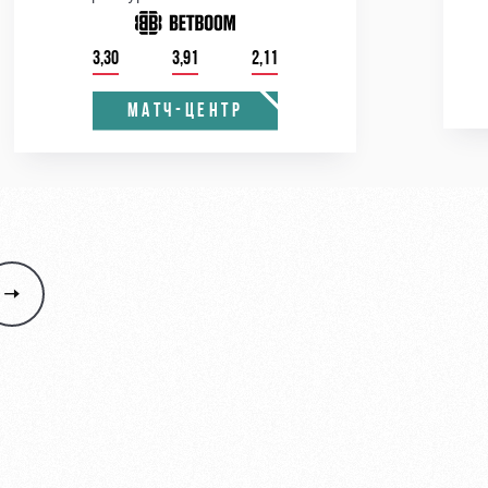
3,30
3,91
2,11
МАТЧ-ЦЕНТР