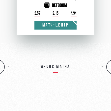
2,57
2,15
4,94
МАТЧ-ЦЕНТР
Анонс матча