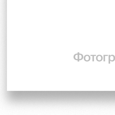
Локо Старт
Информация для болел
Локо-Лето
Банковская карта «Лок
Академия
Заставки
Как поступить
Программа лояльности
Руководство
Карта болельщика
Контакты Академии
Парковка
Информация для болел