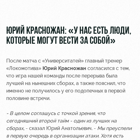
Видео
Места для
МГН
Фото
ЮРИЙ КРАСНОЖАН: «У НАС ЕСТЬ ЛЮДИ,
КОТОРЫЕ МОГУТ ВЕСТИ ЗА СОБОЙ»
РЖД
Локо
Информация
После матча с «Университатей» главный тренер
Арена
Старт
для
«Локомотива»
Юрий Красножан
согласился с тем,
болельщиков
что игра нашей команды после перерыва была
Организация
Локо-Лето
мероприятий
Банковская
лучшей на нынешних сборах, а также пояснил, что
Академия
карта
именно не получилось у его подопечных в первой
Аренда
«Локомотив»
половине встречи.
Как
полей
поступить
Заставки
- В целом соглашусь с точкой зрения, что
Аренда
сегодняшний второй тайм - один из лучших на
Руководство
площадей
Программа
лояльности
сборах
, - сказал Юрий Анатольевич. -
Мы преуспели
Контакты
Ледовый
в первую очередь в организации атаки. Хотя есть