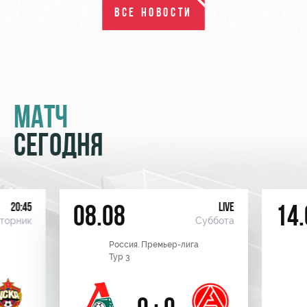
ВСЕ НОВОСТИ
МАТЧ
СЕГОДНЯ
20:45
LIVE
08.08
14.
торник
Суббота
Россия. Премьер-лига
Тур 3