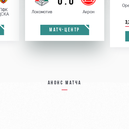
0 : 0
Оре
ПФК
Локомотив
Акрон
ЦСКА
3,
МАТЧ-ЦЕНТР
Анонс матча