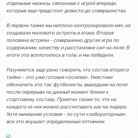
Академии
дворец
Карта
отдельные нюансы, связанные с игрой впереди,
болельщика
которые еще предстоит довести до совершенства.
Занятия
спортом
Парковка
В первом тайме мы неплохо контролировали мяч, но
Информация
создавали маловато остроты в атаке. Вторая
для
половина встречи - совершенно другая игра по
болельщиков
содержанию, качеству и расстановке сил на поле. В
МГН
итоге это воплотилось в голы, и мы победили.
Разумеется, еще рано говорить, что состав второго
тайма – это уже готовая «основа». Уместнее
обозначить это так: футболисты, вышедшие на поле
после перерыва на данный момент ближе к
стартовому составу. Приятно также то, что на
каждого из них можно рассчитывать как на лидера.
Хотя нынешние условия - по сути «лабораторные»,
все это внушает определенный оптимизм.