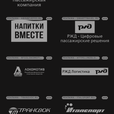
РЕКЛАМА • ABINBEVEFES.RU
РЕКЛАМА • SMARTTRAVEL.RU
РЕКЛАМА • RFSOLOKOMOTIV.RU
РЕКЛАМА • HTTPS://RZDLOG.RU/
РЕКЛАМА • TRANSVOC.RU
РЕКЛАМА • ITALSPORT.RU/