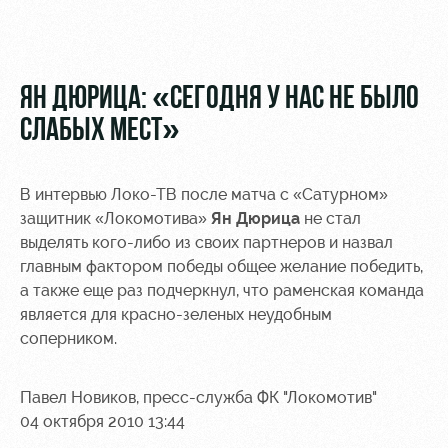
Видео
Места для
МГН
Фото
ЯН ДЮРИЦА: «СЕГОДНЯ У НАС НЕ БЫЛО
СЛАБЫХ МЕСТ»
РЖД
Локо
Информация
В интервью Локо-ТВ после матча с «Сатурном»
Арена
Старт
для
защитник «Локомотива»
Ян Дюрица
не стал
болельщиков
выделять кого-либо из своих партнеров и назвал
Организация
Локо-Лето
мероприятий
Банковская
главным фактором победы общее желание победить,
Академия
карта
а также еще раз подчеркнул, что раменская команда
Аренда
«Локомотив»
является для красно-зеленых неудобным
Как
полей
соперником.
поступить
Заставки
Аренда
Руководство
площадей
Программа
Павел Новиков, пресс-служба ФК "Локомотив"
лояльности
04 октября 2010 13:44
Контакты
Ледовый