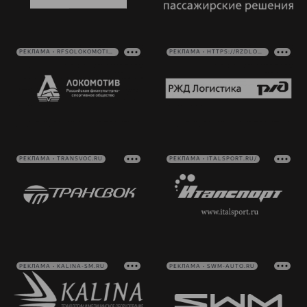
РЕКЛАМА • RFSOLOKOMOTIV.RU
РЕКЛАМА • HTTPS://RZDLOG.RU/
РЕКЛАМА • TRANSVOC.RU
РЕКЛАМА • ITALSPORT.RU/
РЕКЛАМА • KALINA-SM.RU
РЕКЛАМА • SWM-AUTO.RU