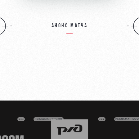
Анонс матча
РЕКЛАМА • FPC.RU
РЕКЛАМА • SO