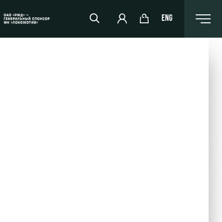
ENG
РЖД Арена
Организация мероприятий
Аренда полей
Аренда площадей
Ледовый дворец
Занятия спортом