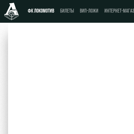
ФК ЛОКОМОТИВ
БИЛЕТЫ
ВИП-ЛОЖИ
ИНТЕРНЕТ-МАГА
Новости
День матча
Календарь
Купить билет
Турнирная таблица
ВИП-ЛОЖИ
Игроки
ВИП-ЗОНЫ
Тренерский штаб
СЕМЕЙНЫЙ СЕКТОР
Видео
Туры по стадиону
Фото
Места для МГН