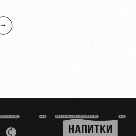
VCOMBANK.RU
РЕКЛАМА • ABINBEVEFES.RU