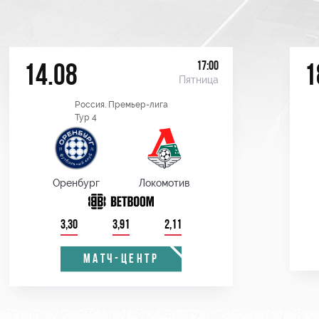
17:00
14.08
1
Пятница
Россия. Премьер-лига
Тур 4
Оренбург
Локомотив
3,30
3,91
2,11
МАТЧ-ЦЕНТР