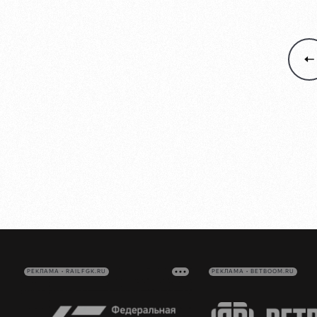
РЕКЛАМА • RAILFGK.RU
РЕКЛАМА • BETBOOM.RU