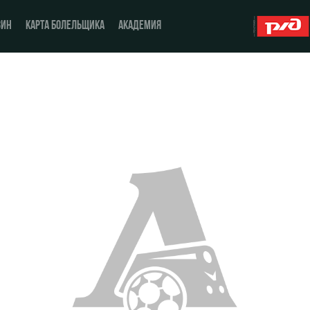
ЗИН
КАРТА БОЛЕЛЬЩИКА
АКАДЕМИЯ
О Клубе
ЖФК «Локомотив»
История
Молодёжка-юноши
Спонсоры
Молодёжка-девушки
Стать партнером
Контакты
Антидопинг