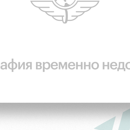
ьщиков
омотив»
ьщиков МГН