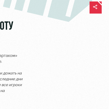
ОТУ
партаком»
.
ли дожать на
оследние дни
 все игроки
 на