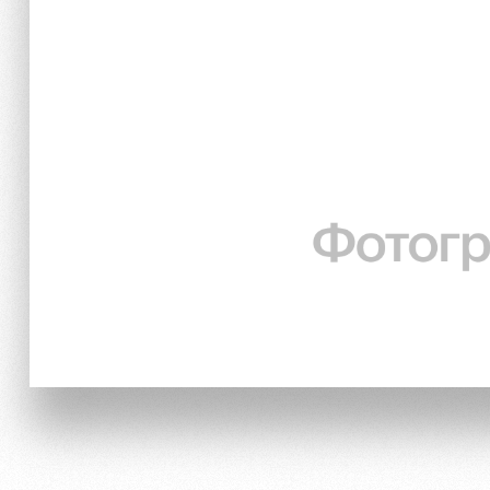
Локо Старт
Информация для болел
Локо-Лето
Банковская карта «Лок
Академия
Заставки
Как поступить
Парковка
Руководство
Карта болельщика
Контакты Академии
Программа лояльности
Информация для болел