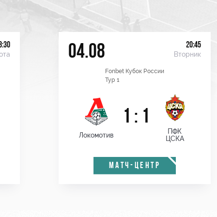
8:30
20:45
04.08
ота
Вторник
Fonbet Кубок России
Тур 1
1 : 1
ПФК
Локомотив
ЦСКА
МАТЧ-ЦЕНТР