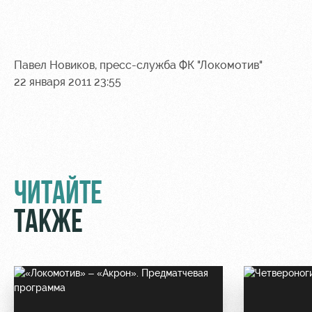
Контакты
Ледовый
Карта
Академии
дворец
болельщика
Занятия
Программа
Павел Новиков, пресс-служба ФК "Локомотив"
спортом
лояльности
22 января 2011 23:55
Информация
для
болельщиков
МГН
ЧИТАЙТЕ
ТАКЖЕ