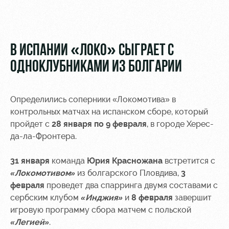
Видео
Туры по
стадиону
Фото
Места для
В ИСПАНИИ «ЛОКО» СЫГРАЕТ С
МГН
ОДНОКЛУБНИКАМИ ИЗ БОЛГАРИИ
Определились соперники «Локомотива» в
контрольных матчах на испанском сборе, который
РЖД
Локо
Информация
пройдет с
28 января по 9 февраля
, в городе Херес-
Арена
Старт
для
да-ла-Фронтера.
болельщиков
Организация
Локо-Лето
мероприятий
Банковская
31 января
команда
Юрия Красножана
встретится с
Академия
карта
«Локомотивом»
из болгарского Пловдива,
3
Аренда
«Локомотив»
февраля
проведет два спарринга двумя составами с
Как
полей
сербским клубом
«Инджия»
и
8 февраля
завершит
поступить
Заставки
игровую программу сбора матчем с польской
Аренда
«Легией»
.
Руководство
площадей
Парковка