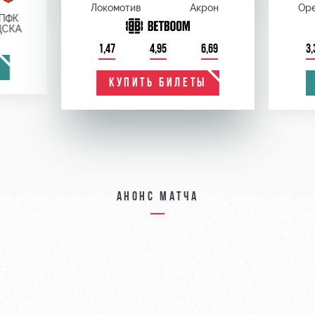
Локомотив
Акрон
Оре
ПФК
ЦСКА
1,47
4,95
6,69
3,
КУПИТЬ БИЛЕТЫ
Анонс матча