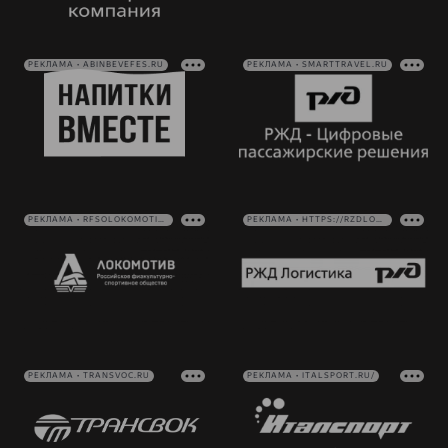
РЕКЛАМА • ABINBEVEFES.RU
РЕКЛАМА • SMARTTRAVEL.RU
РЕКЛАМА • RFSOLOKOMOTIV.RU
РЕКЛАМА • HTTPS://RZDLOG.RU/
РЕКЛАМА • TRANSVOC.RU
РЕКЛАМА • ITALSPORT.RU/