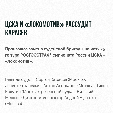
Видео
Места для
МГН
Фото
ЦСКА И «ЛОКОМОТИВ» РАССУДИТ
КАРАСЕВ
РЖД
Локо
Информация
Произошла замена судейской бригады на матч 25-
Арена
Старт
для
го тура РОСГОССТРАХ Чемпионата России ЦСКА –
болельщиков
«Локомотив».
Организация
Локо-Лето
мероприятий
Банковская
Академия
карта
Аренда
«Локомотив»
Главный судья – Сергей Карасев (Москва);
Как
полей
ассистенты судьи – Антон Аверьянов (Москва), Тихон
поступить
Заставки
Калугин (Москва); резервный судья – Виталий
Аренда
Мешков (Дмитров); инспектор Андрей Бутенко
Руководство
площадей
Программа
лояльности
(Москва).
Контакты
Ледовый