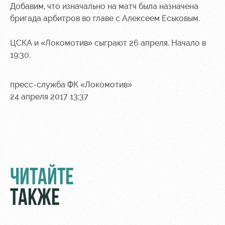
Академии
дворец
Карта
Добавим, что изначально на матч была назначена
болельщика
бригада арбитров во главе с Алексеем Еськовым.
Занятия
спортом
Парковка
ЦСКА и «Локомотив» сыграют 26 апреля. Начало в
Информация
19:30.
для
болельщиков
пресс-служба ФК «Локомотив»
МГН
24 апреля 2017 13:37
ЧИТАЙТЕ
ТАКЖЕ