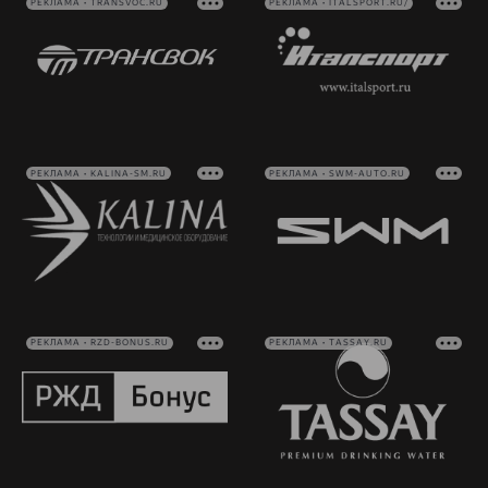
РЕКЛАМА • TRANSVOC.RU
РЕКЛАМА • ITALSPORT.RU/
РЕКЛАМА • KALINA-SM.RU
РЕКЛАМА • SWM-AUTO.RU
РЕКЛАМА • RZD-BONUS.RU
РЕКЛАМА • TASSAY.RU