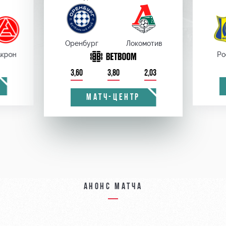
Оренбург
Локомотив
крон
Ро
3,60
3,80
2,03
МАТЧ-ЦЕНТР
Анонс матча