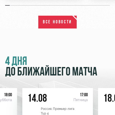
ВСЕ НОВОСТИ
4 ДНЯ
ДО БЛИЖАЙШЕГО МАТЧА
18:00
17:00
14.08
18.
уббота
Пятница
Россия. Премьер-лига
Тур 4