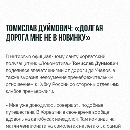
Видео
Места для
МГН
Фото
ТОМИСЛАВ ДУЙМОВИЧ: «ДОЛГАЯ
ДОРОГА МНЕ НЕ В НОВИНКУ»
РЖД
Локо
Информация
В интервью официальному сайту хорватский
Арена
Старт
для
полузащитник «Локомотива»
Томислав Дуймович
болельщиков
поделился впечатлениями от дороги до Учалов, а
Организация
Локо-Лето
мероприятий
Банковская
также выразил недоумение пренебрежительным
Академия
карта
отношением к Кубку России со стороны отдельных
Аренда
«Локомотив»
клубов премьер-лиги.
Как
полей
поступить
Заставки
- Мне уже доводилось совершать подобные
Аренда
путешествия. В Хорватии в свое время вообще
Руководство
площадей
Программа
лояльности
вдоволь на автобусах наездился. Там команды на
Контакты
Ледовый
матчи чемпионата на самолетах не летают, а самый