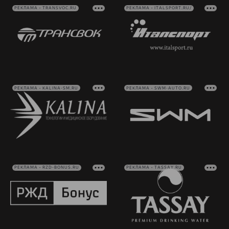
РЕКЛАМА • TRANSVOC.RU
РЕКЛАМА • ITALSPORT.RU/
РЕКЛАМА • KALINA-SM.RU
РЕКЛАМА • SWM-AUTO.RU
РЕКЛАМА • RZD-BONUS.RU
РЕКЛАМА • TASSAY.RU