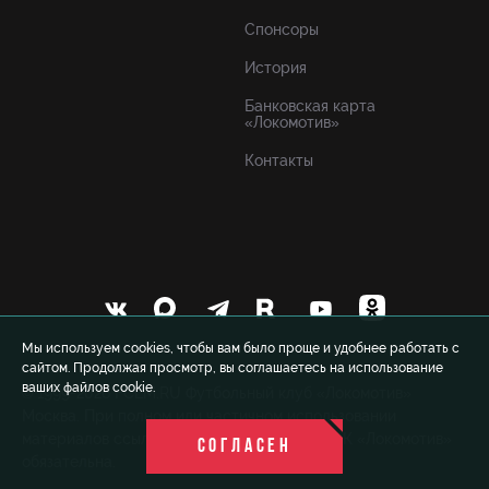
Спонсоры
История
Банковская карта
«Локомотив»
Контакты
Мы используем cookies, чтобы вам было проще и удобнее работать с
сайтом. Продолжая просмотр, вы соглашаетесь на использование
ваших файлов cookie.
© 1999-2026 FCLM.RU Футбольный клуб «Локомотив»
Москва. При полном или частичном использовании
материалов ссылка на официальный сайт ФК «Локомотив»
СОГЛАСЕН
обязательна.