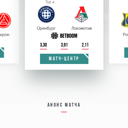
Тур 4
Оренбург
Локомотив
крон
Ро
3,30
3,91
2,11
МАТЧ-ЦЕНТР
Анонс матча