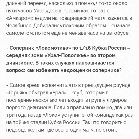
Академии
дворец
Карта
длинный переезд, насколько я помню, что-то около
болельщика
пяти часов. Уже здесь в России как-то раз с
Занятия
«Амкаром» ездили на товарищеский матч, кажется, в
спортом
Парковка
Челябинск. Добирались похожим образом – сначала
Информация
самолетом, потом еще не меньше часа на автобусе.
для
болельщиков
- Соперник «Локомотива» по 1/16 Кубка России –
МГН
середняк зоны «Урал-Поволжье» во втором
дивизионе. В таких случаях напрашивается
вопрос: как избежать недооценки соперника?
- Самое время вспомнить, что в предыдущем раунде
«Горняк» обыграл «Урал» - клуб, который в
последние несколько лет входит в группу лидеров
первого дивизиона. Если я правильно помню, два или
три года назад «Локо» уступил этой команде как раз
на той же стадии Кубка России. Так что говорить о
недооценке там, где всего один матч, не стоит.