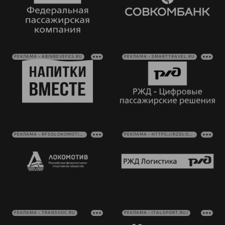
РЕКЛАМА • ABINBEVEFES.RU
РЕКЛАМА • SMARTTRAVEL.RU
РЕКЛАМА • RFSOLOKOMOTIV.RU
РЕКЛАМА • HTTPS://RZDLOG.RU/
РЕКЛАМА • TRANSVOC.RU
РЕКЛАМА • ITALSPORT.RU/