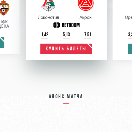
Локомотив
Акрон
Оре
ПФК
ЦСКА
1,42
5,13
7,51
3,
КУПИТЬ БИЛЕТЫ
Анонс матча