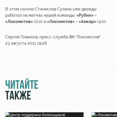
Контакты
Ледовый
Карта
В этом сезоне Станислав Сухина уже дважды
Академии
дворец
болельщика
работал на матчах нашей команды:
«Рубин» -
«Локомотив»
(0:0) и
«Локомотив» - «Амкар»
(4:0).
Занятия
Программа
спортом
лояльности
Сергей Томилов, пресс-служба ФК "Локомотив"
Информация
23 августа 2011 19:28
для
болельщиков
МГН
ЧИТАЙТЕ
ТАКЖЕ