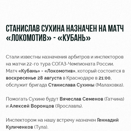
Видео
Туры по
стадиону
Фото
Места для
СТАНИСЛАВ СУХИНА НАЗНАЧЕН НА МАТЧ
МГН
«ЛОКОМОТИВ» - «КУБАНЬ»
Стали известны назначения арбитров и инспекторов
на матчи 22-го тура СОГАЗ-Чемпионата России.
РЖД
Локо
Информация
Матч
«Кубань» - «Локомотив»
, который состоится в
Арена
Старт
для
воскресенье 28 августа
в Краснодаре в
21:00
,
болельщиков
обслужит бригада
Станислава Сухины
(Малаховка).
Организация
Локо-Лето
мероприятий
Банковская
Академия
карта
Помогать Сухине будут
Вячеслав Семенов
(Гатчина)
Аренда
«Локомотив»
и
Алексей Воронцов
(Ярославль).
Как
полей
поступить
Заставки
Инспектором на нашу встречу назначен
Геннадий
Аренда
Куличенков
(Тула).
Руководство
площадей
Парковка