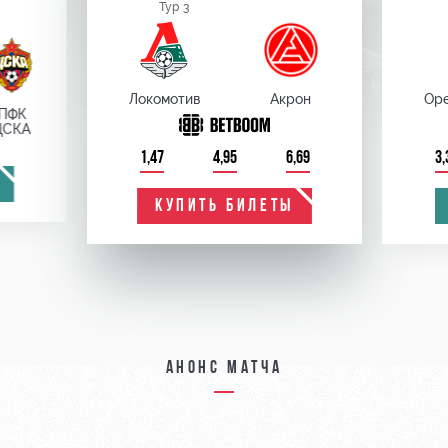
Тур 3
Локомотив
Акрон
Оре
ПФК
ЦСКА
1,47
4,95
6,69
3,
КУПИТЬ БИЛЕТЫ
Анонс матча