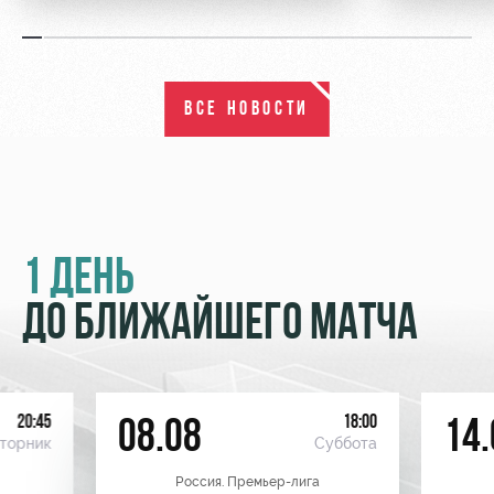
ВСЕ НОВОСТИ
1 ДЕНЬ
ДО БЛИЖАЙШЕГО МАТЧА
20:45
18:00
08.08
14.
торник
Суббота
Россия. Премьер-лига