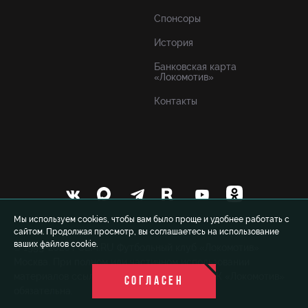
Спонсоры
История
Банковская карта
«Локомотив»
Контакты
Мы используем cookies, чтобы вам было проще и удобнее работать с
сайтом. Продолжая просмотр, вы соглашаетесь на использование
ваших файлов cookie.
© 1999-2026 FCLM.RU Футбольный клуб «Локомотив»
Москва. При полном или частичном использовании
материалов ссылка на официальный сайт ФК «Локомотив»
СОГЛАСЕН
обязательна.