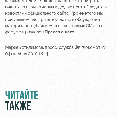
каждым матчем «Локо» и вы сможете выиграть
билеты на игры команды и другие призы. Следите за
Контакты
Ледовый
Карта
новостями официального сайта. Кроме этого мы
Академии
дворец
болельщика
приглашаем вас принять участие в обсуждении
Занятия
Программа
материалов, публикуемых в спортивных СМИ, на
спортом
лояльности
форуме в разделе
«Пресса о нас»
.
Информация
для
Мария Устилимова, пресс-служба ФК "Локомотив"
болельщиков
04 октября 2010 18:14
МГН
ЧИТАЙТЕ
ТАКЖЕ