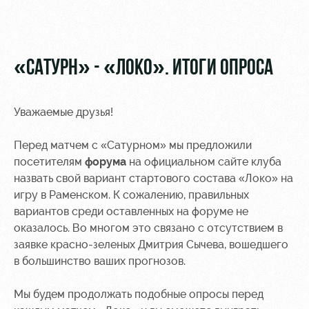
Видео
Туры по
стадиону
Фото
Места для
«САТУРН» - «ЛОКО». ИТОГИ ОПРОСА
МГН
Уважаемые друзья!
Перед матчем с «Сатурном» мы предложили
РЖД
Локо
Информация
посетителям
форума
на официальном сайте клуба
Арена
Старт
для
назвать свой вариант стартового состава «Локо» на
болельщиков
игру в Раменском. К сожалению, правильных
Организация
Локо-Лето
вариантов среди оставленных на форуме не
мероприятий
Банковская
оказалось. Во многом это связано с отсутствием в
Академия
карта
заявке красно-зеленых Дмитрия Сычева, вошедшего
Аренда
«Локомотив»
Как
полей
в большинство ваших прогнозов.
поступить
Заставки
Аренда
Мы будем продолжать подобные опросы перед
Руководство
площадей
Парковка