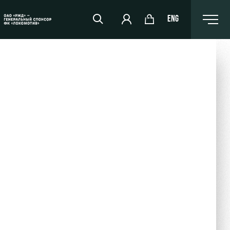
ENG
РЖД Арена
Организация мероприятий
Аренда полей
Аренда площадей
Ледовый дворец
Занятия спортом