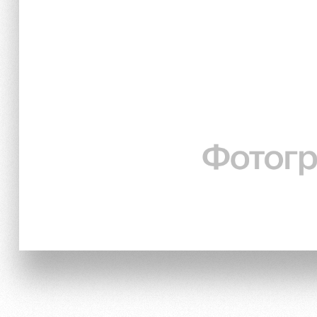
Локо Старт
Информация для болел
Локо-Лето
Банковская карта «Лок
Академия
Заставки
Как поступить
Парковка
Руководство
Карта болельщика
Контакты Академии
Программа лояльности
Информация для болел