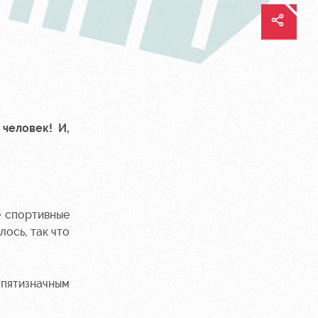
человек! И,
е спортивные
ось, так что
 пятизначным