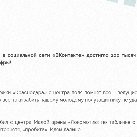
в социальной сети «ВКонтакте» достигло 100 тысяч 
ифры!
дежки «Краснодара»
с центра поля
помнят все – ведущи
 все-таки забить нашему молодому полузащитнику не удал
обил с центра Малой арены «Локомотив» по табличке с
нтернете, «пробита»! Идем дальше!