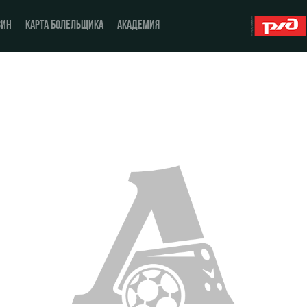
ЗИН
КАРТА БОЛЕЛЬЩИКА
АКАДЕМИЯ
О Клубе
ЖФК «Локомотив»
История
Молодёжка-юноши
Спонсоры
Молодёжка-девушки
Стать партнером
Контакты
Антидопинг