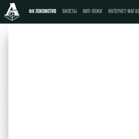
ФК ЛОКОМОТИВ
БИЛЕТЫ
ВИП-ЛОЖИ
ИНТЕРНЕТ-МАГА
Новости
День матча
Календарь
Купить билет
Турнирная таблица
ВИП-ЛОЖИ
Игроки
ВИП-ЗОНЫ
Тренерский штаб
СЕМЕЙНЫЙ СЕКТОР
Видео
Туры по стадиону
Фото
Места для МГН