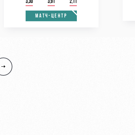
3,30
3,91
2,11
МАТЧ-ЦЕНТР