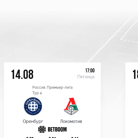
17:00
14.08
1
Пятница
Россия. Премьер-лига
Тур 4
Оренбург
Локомотив