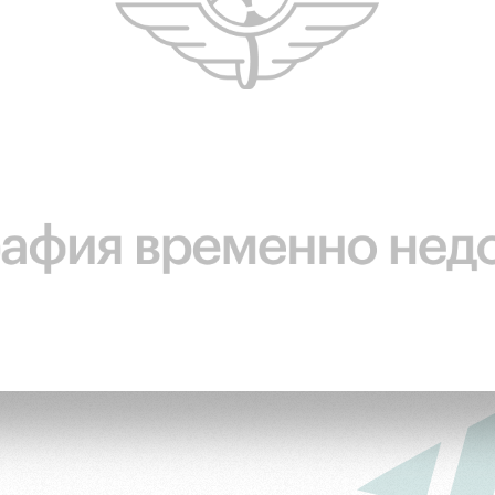
ьщиков
омотив»
ьщиков МГН