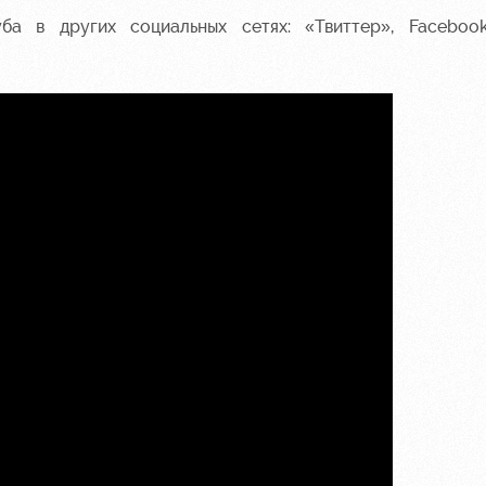
уба в других социальных сетях:
«Твиттер»
,
Faceboo