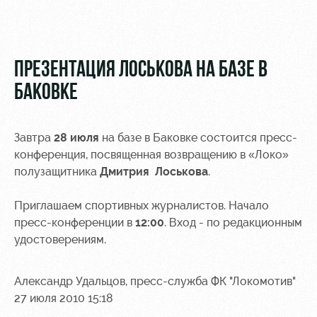
Видео
Туры по
стадиону
Фото
Места для
ПРЕЗЕНТАЦИЯ ЛОСЬКОВА НА БАЗЕ В
МГН
БАКОВКЕ
Завтра
28 июля
на базе в Баковке состоится пресс-
конференция, посвященная возвращению в «Локо»
РЖД
Локо
Информация
полузащитника
Дмитрия Лоськова
.
Арена
Старт
для
болельщиков
Приглашаем спортивных журналистов. Начало
Организация
Локо-Лето
мероприятий
Банковская
пресс-конференции в
12:00
. Вход - по редакционным
Академия
карта
удостоверениям.
Аренда
«Локомотив»
Как
полей
поступить
Заставки
Александр Удальцов, пресс-служба ФК "Локомотив"
Аренда
27 июля 2010 15:18
Руководство
площадей
Парковка