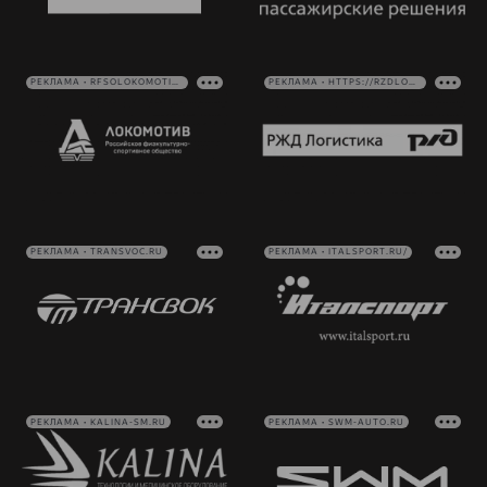
РЕКЛАМА • RFSOLOKOMOTIV.RU
РЕКЛАМА • HTTPS://RZDLOG.RU/
РЕКЛАМА • TRANSVOC.RU
РЕКЛАМА • ITALSPORT.RU/
РЕКЛАМА • KALINA-SM.RU
РЕКЛАМА • SWM-AUTO.RU