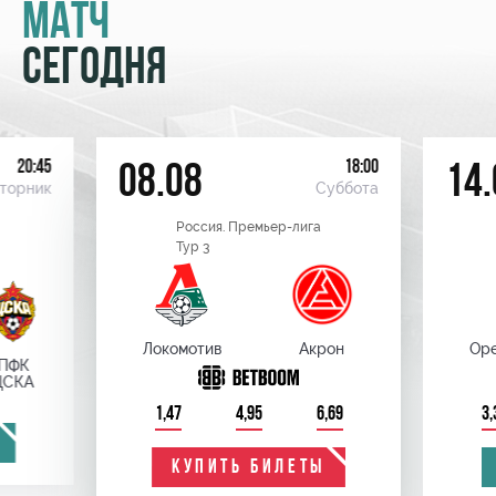
МАТЧ
СЕГОДНЯ
20:45
18:00
08.08
14.
торник
Суббота
Россия. Премьер-лига
Тур 3
Локомотив
Акрон
Оре
ПФК
ЦСКА
1,47
4,95
6,69
3,
КУПИТЬ БИЛЕТЫ