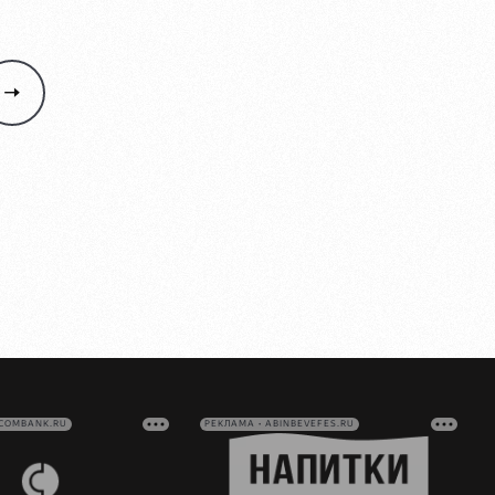
VCOMBANK.RU
РЕКЛАМА • ABINBEVEFES.RU