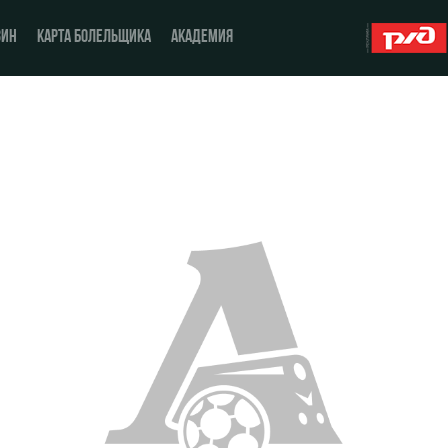
ЗИН
КАРТА БОЛЕЛЬЩИКА
АКАДЕМИЯ
О Клубе
ЖФК «Локомотив»
История
Молодёжка-юноши
Спонсоры
Молодёжка-девушки
Стать партнером
Контакты
Антидопинг