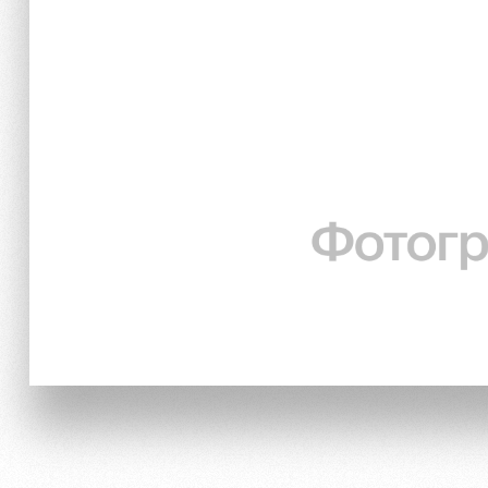
Локо Старт
Информация для болел
Локо-Лето
Банковская карта «Лок
Академия
Заставки
Как поступить
Парковка
Руководство
Карта болельщика
Контакты Академии
Программа лояльности
Информация для болел