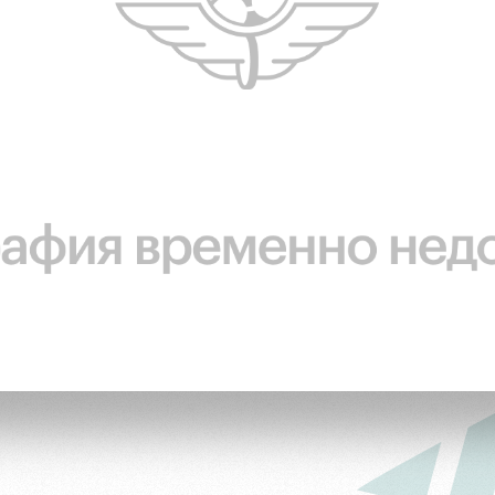
ьщиков
омотив»
ьщиков МГН