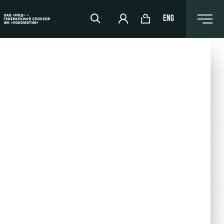
ENG
РЖД Арена
Организация мероприятий
Аренда полей
Аренда площадей
Ледовый дворец
Занятия спортом