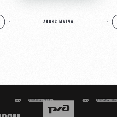
Анонс матча
РЕКЛАМА • FPC.RU
РЕКЛАМА • SO