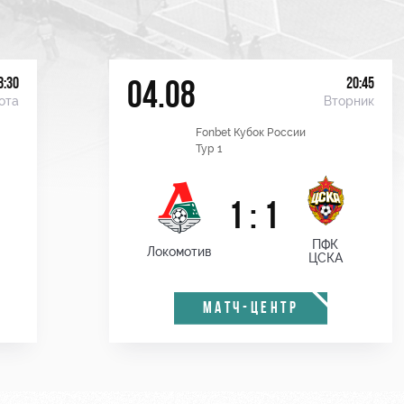
8:30
20:45
04.08
ота
Вторник
Fonbet Кубок России
Тур 1
1 : 1
ПФК
Локомотив
ЦСКА
МАТЧ-ЦЕНТР