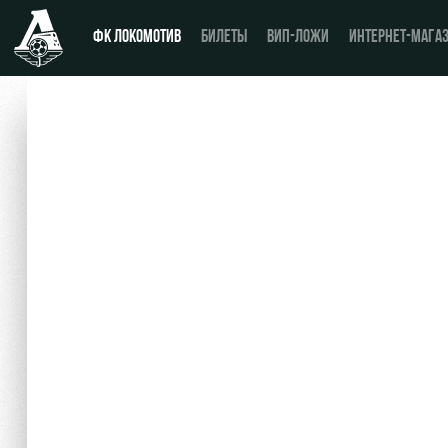
ФК ЛОКОМОТИВ
БИЛЕТЫ
ВИП-ЛОЖИ
ИНТЕРНЕТ-МАГА
Новости
День матча
Календарь
Купить билет
Турнирная таблица
ВИП-ЛОЖИ
Игроки
ВИП-ЗОНЫ
Тренерский штаб
СЕМЕЙНЫЙ СЕКТОР
Видео
Туры по стадиону
Фото
Места для МГН