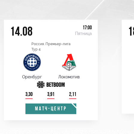
17:00
14.08
1
Пятница
Россия. Премьер-лига
Тур 4
Оренбург
Локомотив
3,30
3,91
2,11
МАТЧ-ЦЕНТР