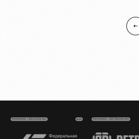
РЕКЛАМА • RAILFGK.RU
РЕКЛАМА • BETBOOM.RU