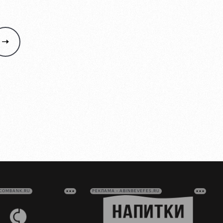
VCOMBANK.RU
РЕКЛАМА • ABINBEVEFES.RU