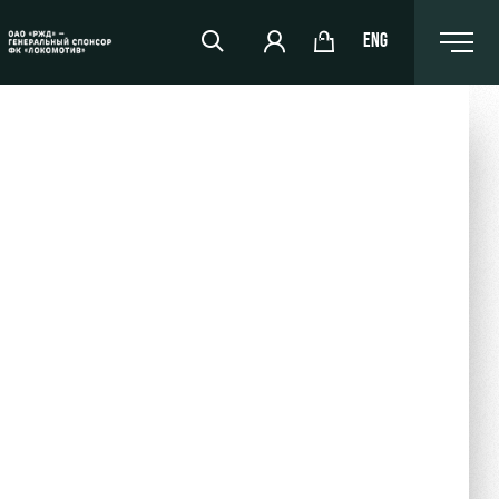
ENG
РЖД Арена
Организация мероприятий
Аренда полей
Аренда площадей
Ледовый дворец
Занятия спортом