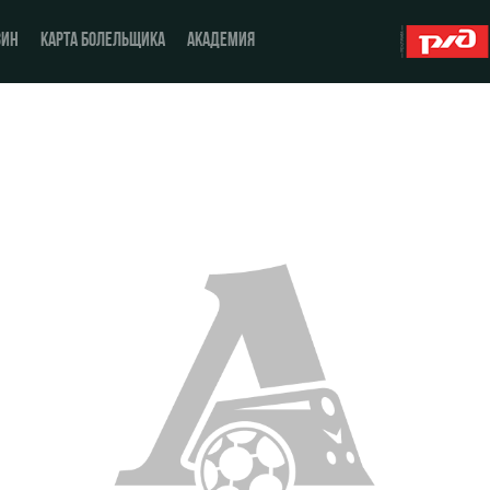
ЗИН
КАРТА БОЛЕЛЬЩИКА
АКАДЕМИЯ
О Клубе
ЖФК «Локомотив»
История
Молодёжка-юноши
Спонсоры
Молодёжка-девушки
Стать партнером
Контакты
Антидопинг