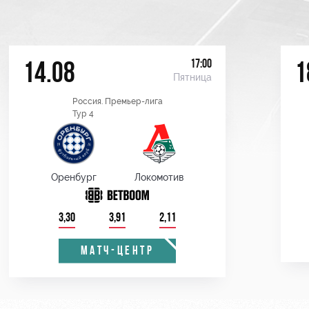
17:00
14.08
1
Пятница
Россия. Премьер-лига
Тур 4
Оренбург
Локомотив
3,30
3,91
2,11
МАТЧ-ЦЕНТР