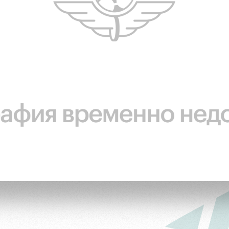
ьщиков
омотив»
ьщиков МГН