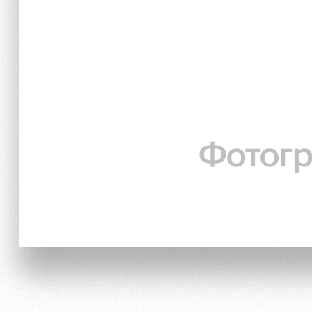
Локо Старт
Информация для болел
Локо-Лето
Банковская карта «Лок
Академия
Заставки
Как поступить
Парковка
Руководство
Карта болельщика
Контакты Академии
Программа лояльности
Информация для болел