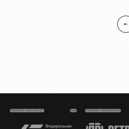
РЕКЛАМА • RAILFGK.RU
РЕКЛАМА • BETBOOM.RU