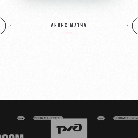
Анонс матча
РЕКЛАМА • FPC.RU
РЕКЛАМА • SO