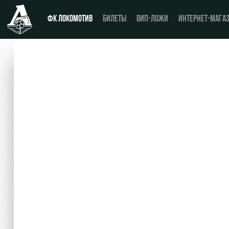
ФК ЛОКОМОТИВ
БИЛЕТЫ
ВИП-ЛОЖИ
ИНТЕРНЕТ-МАГА
Новости
День матча
Календарь
Купить билет
Турнирная таблица
ВИП-ЛОЖИ
Игроки
ВИП-ЗОНЫ
Тренерский штаб
СЕМЕЙНЫЙ СЕКТОР
Видео
Туры по стадиону
Фото
Места для МГН