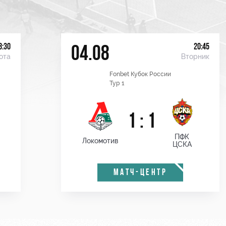
8:30
20:45
04.08
ота
Вторник
Fonbet Кубок России
Тур 1
1 : 1
ПФК
Локомотив
ЦСКА
МАТЧ-ЦЕНТР