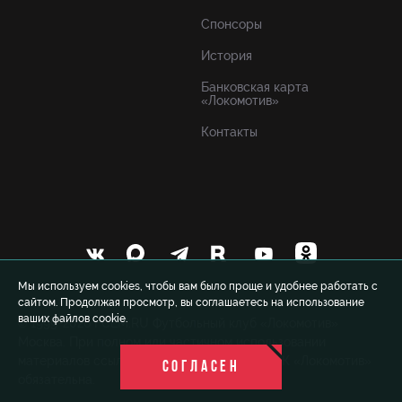
Спонсоры
История
Банковская карта
«Локомотив»
Контакты
Мы используем cookies, чтобы вам было проще и удобнее работать с
сайтом. Продолжая просмотр, вы соглашаетесь на использование
ваших файлов cookie.
© 1999-2026 FCLM.RU Футбольный клуб «Локомотив»
Москва. При полном или частичном использовании
материалов ссылка на официальный сайт ФК «Локомотив»
СОГЛАСЕН
обязательна.