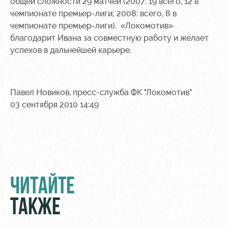
общей сложности 29 матчей (2007: 19 всего, 12 в
чемпионате премьер-лиги; 2008: всего, 8 в
Контакты
Ледовый
Карта
чемпионате премьер-лиги). «Локомотив»
Академии
дворец
болельщика
благодарит Ивана за совместную работу и желает
Занятия
Программа
успехов в дальнейшей карьере.
спортом
лояльности
Информация
для
Павел Новиков, пресс-служба ФК "Локомотив"
болельщиков
03 сентября 2010 14:49
МГН
ЧИТАЙТЕ
ТАКЖЕ