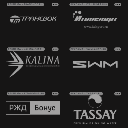
РЕКЛАМА • TRANSVOC.RU
РЕКЛАМА • ITALSPORT.RU/
РЕКЛАМА • KALINA-SM.RU
РЕКЛАМА • SWM-AUTO.RU
РЕКЛАМА • RZD-BONUS.RU
РЕКЛАМА • TASSAY.RU