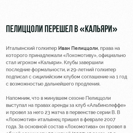
Видео
Туры по
стадиону
Фото
Места для
ПЕЛИЦЦОЛИ ПЕРЕШЕЛ В «КАЛЬЯРИ»
МГН
Итальянский голкипер
Иван Пелиццоли
, права на
которого принадлежали «Локомотиву», официально
стал игроком «Кальяри». Клубы завершили
РЖД
Локо
Информация
последние формальности, и 29-летний голкипер
Арена
Старт
для
подписал с сицилийским клубом соглашение на 1 год
болельщиков
с возможностью дальнейшего продления.
Организация
Локо-Лето
мероприятий
Банковская
Напомним, что в минувшем сезоне Пелиццоли
Академия
карта
выступал на правах аренды за клуб «Альбинолеффе»
Аренда
«Локомотив»
Как
полей
и провел за него 23 матча в первенстве серии В. В
поступить
Заставки
«Локомотив» итальянец пришел в феврале 2007
Аренда
года. За основной состав «Локомотива» он провел в
Руководство
площадей
Парковка