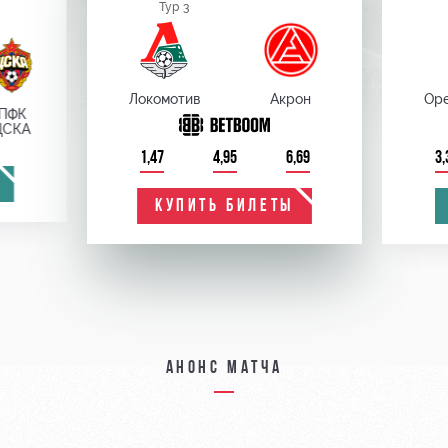
Тур 3
Локомотив
Акрон
Оре
ПФК
ЦСКА
1,47
4,95
6,69
3,
КУПИТЬ БИЛЕТЫ
Анонс матча