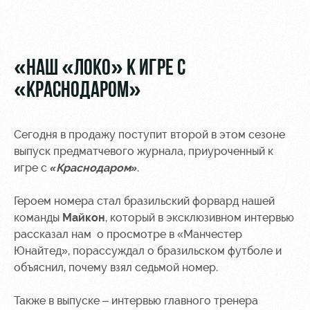
Видео
Туры по
стадиону
Фото
Места для
«НАШ «ЛОКО» К ИГРЕ С
МГН
«КРАСНОДАРОМ»
Сегодня в продажу поступит второй в этом сезоне
выпуск предматчевого журнала, приуроченный к
РЖД
Локо
Информация
игре с
«Краснодаром»
.
Арена
Старт
для
болельщиков
Героем номера стал бразильский форвард нашей
Организация
Локо-Лето
мероприятий
Банковская
команды
Майкон
, который в эксклюзивном интервью
Академия
карта
рассказал нам о просмотре в «Манчестер
Аренда
«Локомотив»
Юнайтед», порассуждал о бразильском футболе и
Как
полей
объяснил, почему взял седьмой номер.
поступить
Заставки
Аренда
Также в выпуске – интервью главного тренера
Руководство
площадей
Парковка