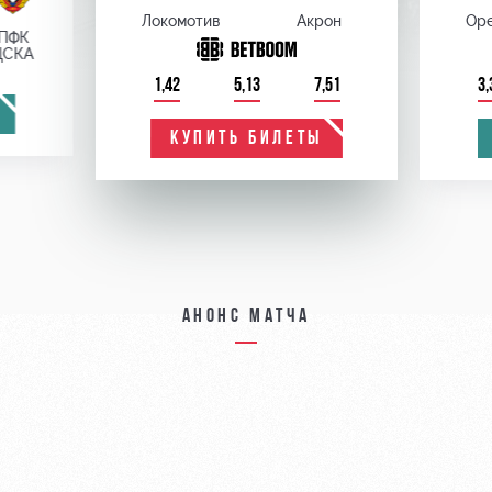
Локомотив
Акрон
Оре
ПФК
ЦСКА
1,42
5,13
7,51
3,
КУПИТЬ БИЛЕТЫ
Анонс матча