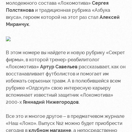
молодежного состава «Локомотива»
Сергея
Контакты
Ледовый
Карта
Полстянова
и традиционная рубрика «Азбука
Академии
дворец
болельщика
вкуса», героем которой на этот раз стал
Алексей
Миранчук
.
Занятия
Программа
спортом
лояльности
Информация
для
В этом номере вы найдете и новую рубрику «Секрет
болельщиков
фирмы», в которой тренер-реабилитолог
МГН
«Локомотива»
Артур Савельев
рассказывает, как он
восстанавливает футболистов и помогает им
избежать серьезных травм. А в полюбившейся всем
рубрике «Олдскул» свою интересную карьеру
вспоминает известный защитник «Локомотива»
2000-х
Геннадий Нижегородов
.
Все это и многое другое – в предматчевом журнале
«Наш «Локо». Выпуск №2 можно будет приобрести
сегодня в
клубном магазине
, а непосредственно