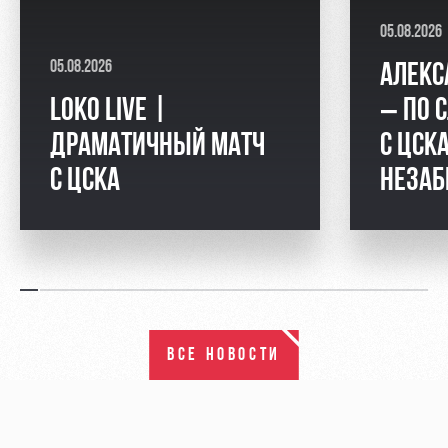
05.08.2026
05.08.2026
АЛЕКС
LOKO LIVE |
– ПО 
ДРАМАТИЧНЫЙ МАТЧ
С ЦСКА
С ЦСКА
НЕЗАБ
ВСЕ НОВОСТИ