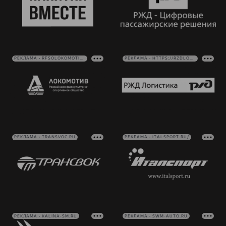
РЕКЛАМА • RFSOLOKOMOTIV.RU
РЕКЛАМА • HTTPS://RZDLOG.RU/
РЕКЛАМА • TRANSVOC.RU
РЕКЛАМА • ITALSPORT.RU/
РЕКЛАМА • KALINA-SM.RU
РЕКЛАМА • SWM-AUTO.RU