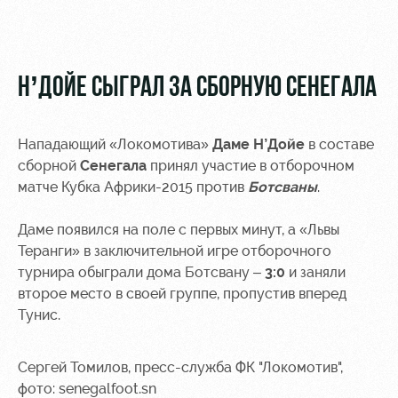
Видео
Туры по
стадиону
Фото
Места для
Н’ДОЙЕ СЫГРАЛ ЗА СБОРНУЮ СЕНЕГАЛА
МГН
Нападающий «Локомотива»
Даме Н’Дойе
в составе
сборной
Сенегала
принял участие в отборочном
матче Кубка Африки-2015 против
Ботсваны
.
РЖД
Отбор
Информация
Арена
для
Даме появился на поле с первых минут, а «Львы
Локо
болельщиков
Теранги» в заключительной игре отборочного
Организация
Старт
турнира обыграли дома Ботсвану –
3:0
и заняли
мероприятий
Банковская
второе место в своей группе, пропустив вперед
Локо-Лето
карта
Тунис.
Аренда
«Локомотив»
Академия
полей
Заставки
Сергей Томилов, пресс-служба ФК "Локомотив",
Как
Аренда
поступить
фото: senegalfoot.sn
площадей
Парковка