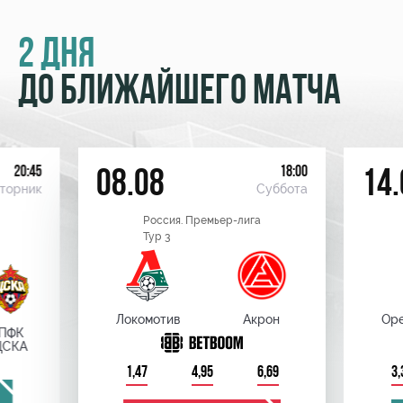
2 ДНЯ
ДО БЛИЖАЙШЕГО МАТЧА
20:45
18:00
08.08
14.
торник
Суббота
Россия. Премьер-лига
Тур 3
Локомотив
Акрон
Оре
ПФК
ЦСКА
1,47
4,95
6,69
3,