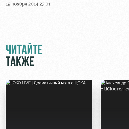
19 ноября 2014 23:01
Руководство
Ледовый
Карта
дворец
болельщика
Контакты
Академии
Занятия
Программа
спортом
лояльности
Информация
ЧИТАЙТЕ
для
болельщиков
ТАКЖЕ
МГН