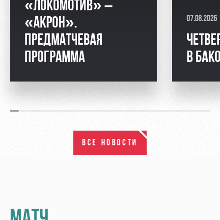
«ЛОКОМОТИВ» –
07.08.2026
«АКРОН».
ПРЕДМАТЧЕВАЯ
ЧЕТВЕ
ПРОГРАММА
В БАК
ВСЕ НОВОСТИ
МАТЧ