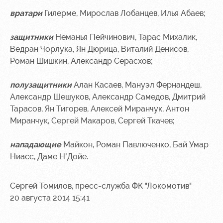
вратари
Гилерме, Мирослав Лобанцев, Илья Абаев;
Контакты
Ледовый
Карта
Академии
дворец
болельщика
защитники
Неманья Пейчинович, Тарас Михалик,
Занятия
Программа
Ведран Чорлука, Ян Дюрица, Виталий Денисов,
спортом
лояльности
Роман Шишкин, Александр Серасхов;
Информация
полузащитники
Алан Касаев, Мануэл Фернандеш,
для
Александр Шешуков, Александр Самедов, Дмитрий
болельщиков
МГН
Тарасов, Ян Тигорев, Алексей Миранчук, Антон
Миранчук, Сергей Макаров, Сергей Ткачев;
нападающие
Майкон, Роман Павлюченко, Бай Умар
Ниасс, Даме Н’Дойе.
Сергей Томилов, пресс-служба ФК "Локомотив"
20 августа 2014 15:41