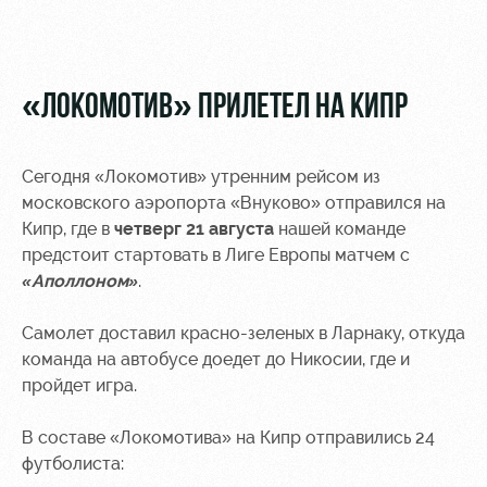
Видео
Туры по
стадиону
Фото
Места для
«ЛОКОМОТИВ» ПРИЛЕТЕЛ НА КИПР
МГН
Сегодня «Локомотив» утренним рейсом из
московского аэропорта «Внуково» отправился на
Кипр, где в
четверг 21 августа
нашей команде
РЖД
Локо
Информация
предстоит стартовать в Лиге Европы матчем с
Арена
Старт
для
«Аполлоном»
.
болельщиков
Организация
Локо-Лето
Самолет доставил красно-зеленых в Ларнаку, откуда
мероприятий
Банковская
команда на автобусе доедет до Никосии, где и
Академия
карта
пройдет игра.
Аренда
«Локомотив»
Как
полей
поступить
Заставки
В составе «Локомотива» на Кипр отправились 24
Аренда
футболиста:
Руководство
площадей
Парковка