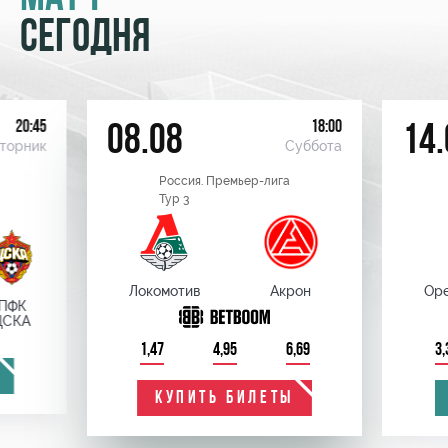
СЕГОДНЯ
20:45
18:00
08.08
14.
торник
Суббота
Россия. Премьер-лига
Тур 3
Локомотив
Акрон
Оре
ПФК
ЦСКА
1,47
4,95
6,69
3,
КУПИТЬ БИЛЕТЫ