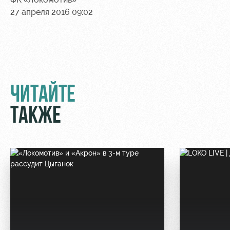
27 апреля 2016 09:02
Контакты
Ледовый
Карта
Академии
дворец
болельщика
Занятия
Программа
спортом
лояльности
Информация
ЧИТАЙТЕ
для
болельщиков
ТАКЖЕ
МГН