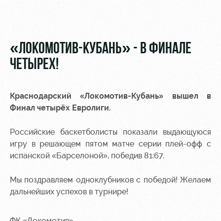
Видео
Туры по
стадиону
Фото
Места для
«ЛОКОМОТИВ-КУБАНЬ» - В ФИНАЛЕ
МГН
ЧЕТЫРЕХ!
Краснодарский «Локомотив-Кубань» вышел в
Финал четырёх Евролиги.
РЖД
Локо
Информация
Арена
Старт
для
Российские баскетболисты показали выдающуюся
болельщиков
игру в решающем пятом матче серии плей-офф с
Организация
Локо-Лето
мероприятий
Банковская
испанской «Барселоной», победив 81:67.
Академия
карта
Аренда
«Локомотив»
Мы поздравляем одноклубников с победой! Желаем
Как
полей
дальнейших успехов в турнире!
поступить
Заставки
Аренда
Руководство
площадей
Парковка
ФК «Локомотив»