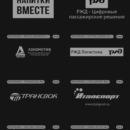
РЕКЛАМА • RFSOLOKOMOTIV.RU
РЕКЛАМА • HTTPS://RZDLOG.RU/
РЕКЛАМА • TRANSVOC.RU
РЕКЛАМА • ITALSPORT.RU/
РЕКЛАМА • KALINA-SM.RU
РЕКЛАМА • SWM-AUTO.RU