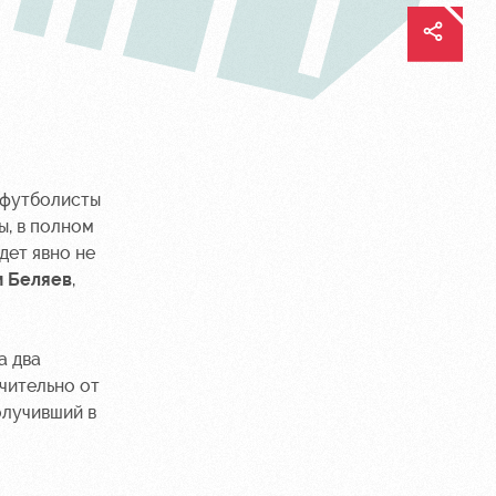
 футболисты
ы, в полном
дет явно не
 Беляев
,
а два
чительно от
олучивший в