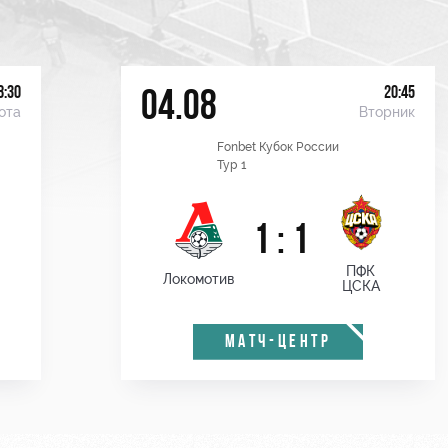
8:30
20:45
04.08
ота
Вторник
Fonbet Кубок России
Тур 1
1 : 1
ПФК
Локомотив
ЦСКА
МАТЧ-ЦЕНТР