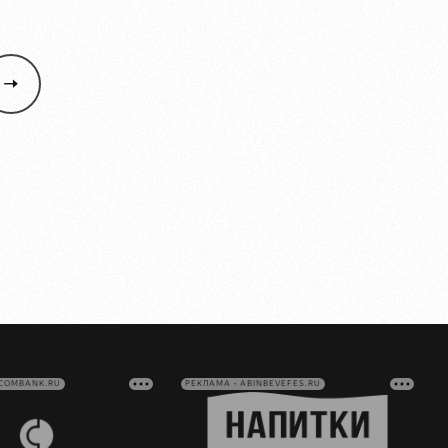
VCOMBANK.RU
РЕКЛАМА • ABINBEVEFES.RU