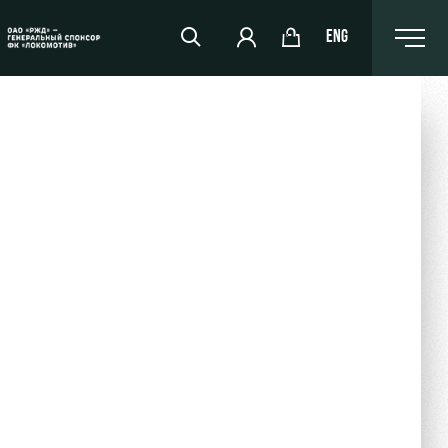
ENG
РЖД Арена
Организация мероприятий
Аренда полей
Аренда площадей
Ледовый дворец
Занятия спортом