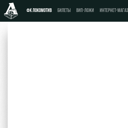
ФК ЛОКОМОТИВ
БИЛЕТЫ
ВИП-ЛОЖИ
ИНТЕРНЕТ-МАГА
Новости
День матча
Календарь
Купить билет
Турнирная таблица
ВИП-ЛОЖИ
Игроки
ВИП-ЗОНЫ
Тренерский штаб
СЕМЕЙНЫЙ СЕКТОР
Видео
Туры по стадиону
Фото
Места для МГН