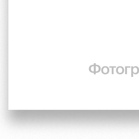
Локо Старт
Информация для болел
Локо-Лето
Банковская карта «Лок
Академия
Заставки
Как поступить
Парковка
Руководство
Карта болельщика
Контакты Академии
Программа лояльности
Информация для болел