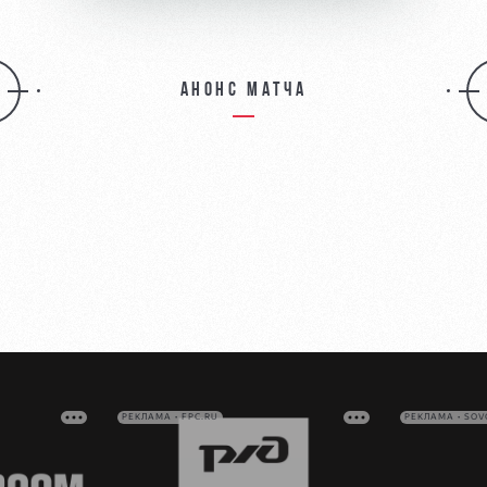
Анонс матча
РЕКЛАМА • FPC.RU
РЕКЛАМА • SO