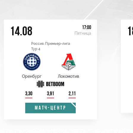
17:00
14.08
1
Пятница
Россия. Премьер-лига
Тур 4
Оренбург
Локомотив
3,30
3,91
2,11
МАТЧ-ЦЕНТР