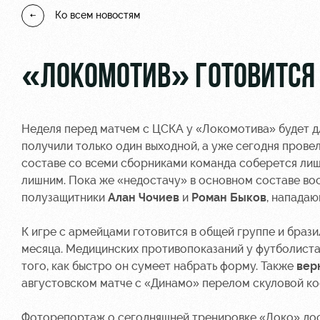
Ко всем новостям
«ЛОКОМОТИВ» ГОТОВИТСЯ 
Неделя перед матчем с ЦСКА у «Локомотива» будет д
получили только один выходной, а уже сегодня провел
составе со всеми сборниками команда соберется лишь
лишним. Пока же «недостачу» в основном составе в
полузащитники
Алан Чочиев
и
Роман Быков
, напада
К игре с армейцами готовится в общей группе и браз
месяца. Медицинских противопоказаний у футболиста 
того, как быстро он сумеет набрать форму. Также
вер
августовском матче с «Динамо» перелом скуловой ко
Фоторепортаж о сегодняшней тренировке «Локо» дос