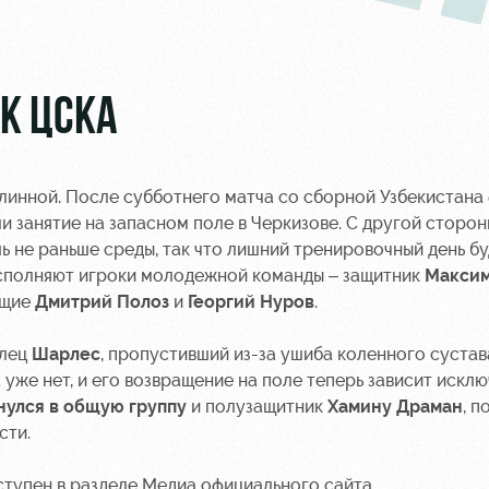
К ЦСКА
линной. После субботнего матча со сборной Узбекистана
и занятие на запасном поле в Черкизове. С другой сторон
 не раньше среды, так что лишний тренировочный день бу
осполняют игроки молодежной команды – защитник
Максим
ющие
Дмитрий Полоз
и
Георгий Нуров
.
илец
Шарлес
, пропустивший из-за ушиба коленного сустав
уже нет, и его возвращение на поле теперь зависит исклю
нулся в общую группу
и полузащитник
Хамину Драман
, п
сти.
тупен в разделе Медиа официального сайта.