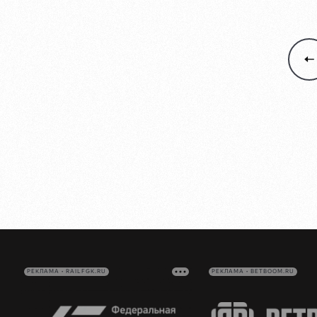
РЕКЛАМА • RAILFGK.RU
РЕКЛАМА • BETBOOM.RU