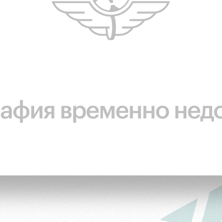
ьщиков
омотив»
ьщиков МГН