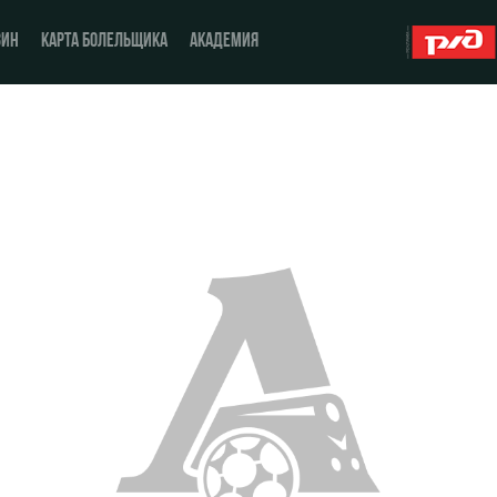
ЗИН
КАРТА БОЛЕЛЬЩИКА
АКАДЕМИЯ
О Клубе
ЖФК «Локомотив»
История
Молодёжка-юноши
Спонсоры
Молодёжка-девушки
Стать партнером
Контакты
Антидопинг