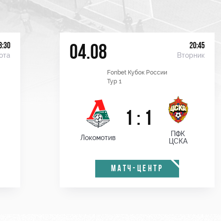
8:30
20:45
04.08
ота
Вторник
Fonbet Кубок России
Тур 1
1 : 1
ПФК
Локомотив
ЦСКА
МАТЧ-ЦЕНТР