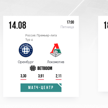
17:00
14.08
1
Пятница
Россия. Премьер-лига
Тур 4
Оренбург
Локомотив
3,30
3,91
2,11
МАТЧ-ЦЕНТР