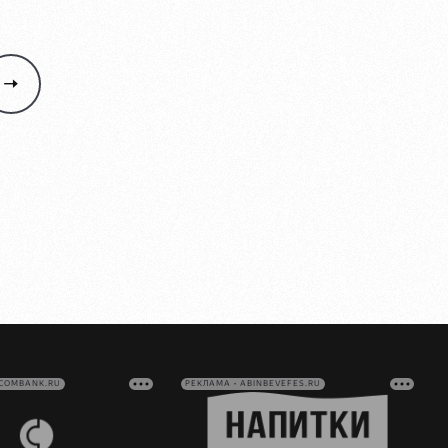
VCOMBANK.RU
РЕКЛАМА • ABINBEVEFES.RU