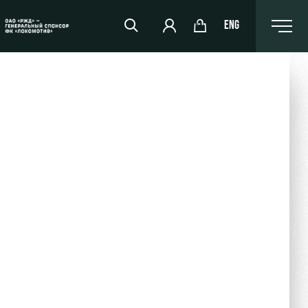
ENG
РЖД Арена
Организация мероприятий
Аренда полей
Аренда площадей
Ледовый дворец
Занятия спортом