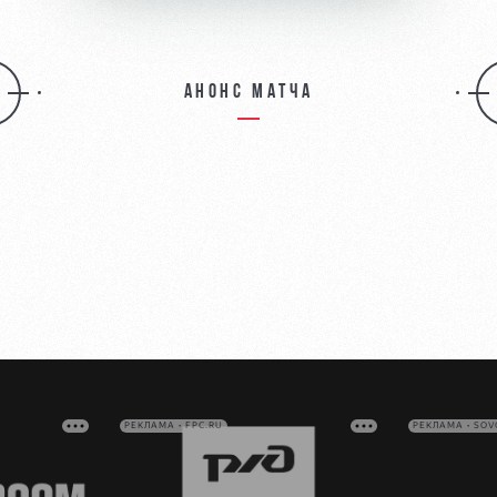
Анонс матча
РЕКЛАМА • FPC.RU
РЕКЛАМА • SO