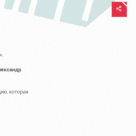
».
лександр
цию
, которая