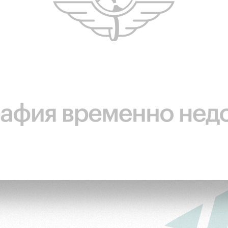
ьщиков
омотив»
ьщиков МГН