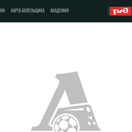
ЗИН
КАРТА БОЛЕЛЬЩИКА
АКАДЕМИЯ
О Клубе
ЖФК «Локомотив»
История
Молодёжка-юноши
Спонсоры
Молодёжка-девушки
Стать партнером
Контакты
Антидопинг