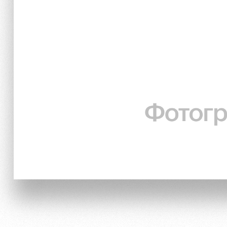
Отбор
Информация для болел
Локо Старт
Банковская карта «Лок
Локо-Лето
Заставки
Академия
Парковка
Как поступить
Карта болельщика
Руководство
Программа лояльности
Контакты Академии
Информация для болел