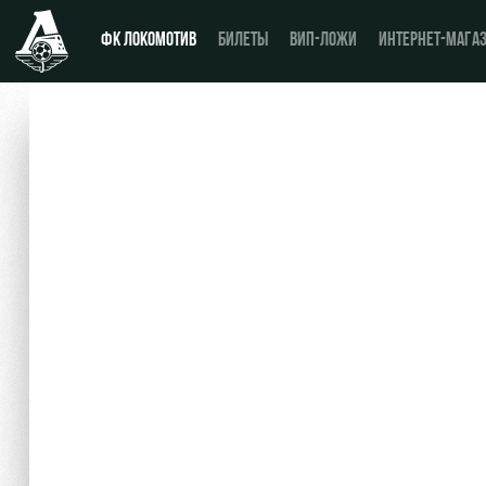
ФК ЛОКОМОТИВ
БИЛЕТЫ
ВИП-ЛОЖИ
ИНТЕРНЕТ-МАГА
Новости
День матча
Календарь
Купить билет
Турнирная таблица
ВИП-ЛОЖИ
Игроки
ВИП-ЗОНЫ
Тренерский штаб
СЕМЕЙНЫЙ СЕКТОР
Видео
Туры по стадиону
Фото
Места для МГН