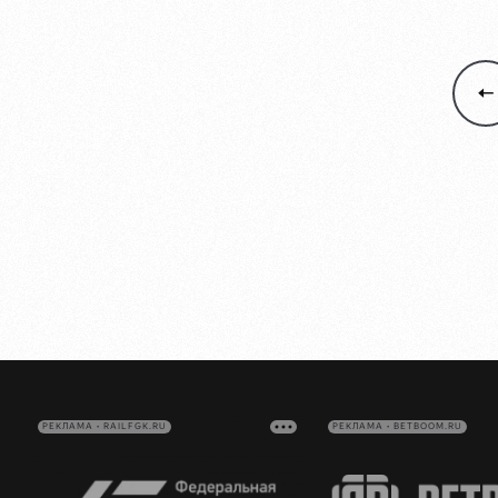
РЕКЛАМА • RAILFGK.RU
РЕКЛАМА • BETBOOM.RU