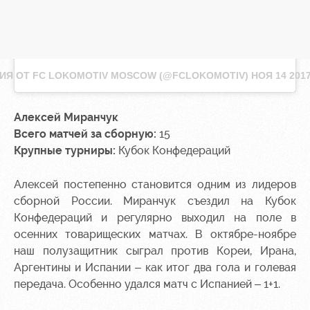
ИЯ ОТ FC LOKOMOTIV MOSCOW (@FCLOKOMOTIV)
НОЯ 14 2017
Алексей Миранчук
Всего матчей за сборную:
15
Крупные турниры:
Кубок Конфедераций
Алексей постепенно становится одним из лидеров
сборной России. Миранчук съездил на Кубок
Конфедераций и регулярно выходил на поле в
осенних товарищеских матчах. В октябре-ноябре
наш полузащитник сыграл против Кореи, Ирана,
Аргентины и Испании – как итог два гола и голевая
передача. Особенно удался матч с Испанией – 1+1.