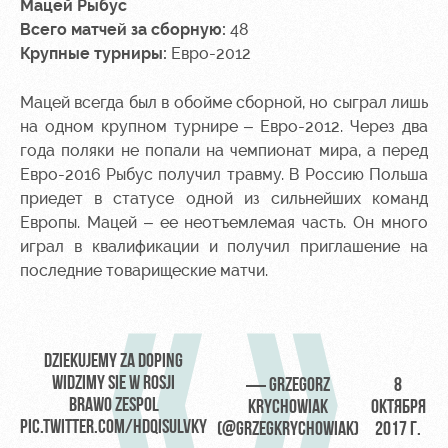
Мацей Рыбус
Всего матчей за сборную:
48
Крупные турниры:
Евро-2012
Мацей всегда был в обойме сборной, но сыграл лишь
на одном крупном турнире – Евро-2012. Через два
года поляки не попали на чемпионат мира, а перед
Евро-2016 Рыбус получил травму. В Россию Польша
приедет в статусе одной из сильнейших команд
Европы. Мацей – ее неотъемлемая часть. Он много
играл в квалификации и получил приглашение на
последние товарищеские матчи.
DZIEKUJEMY ZA DOPING
WIDZIMY SIE W ROSJI
— GRZEGORZ
8
BRAWO ZESPOL
KRYCHOWIAK
ОКТЯБРЯ
PIC.TWITTER.COM/HDQISULVKY
(@GRZEGKRYCHOWIAK)
2017 Г.