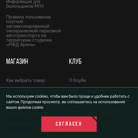
Информация для
болельщиков МГН
Правила пользования
платной
автоматизированной
(неохраняемой) парковкой
автотранспорта на
территории стадиона
«РЖД Арена»
МАГАЗИН
КЛУБ
Как выбрать товар
О Клубе
Способы оплаты
ЖФК «Локомотив»
Мы используем cookies, чтобы вам было проще и удобнее работать с
Доставка
Молодёжка-юноши
сайтом. Продолжая просмотр, вы соглашаетесь на использование
ваших файлов cookie.
Гарантия, обмен и возврат
Молодёжка-девушки
Конфиденциальность
ЮФЛ-1. ЮНОШИ
СОГЛАСЕН
Информация о продавце
ЮФЛ-2. ЮНОШИ