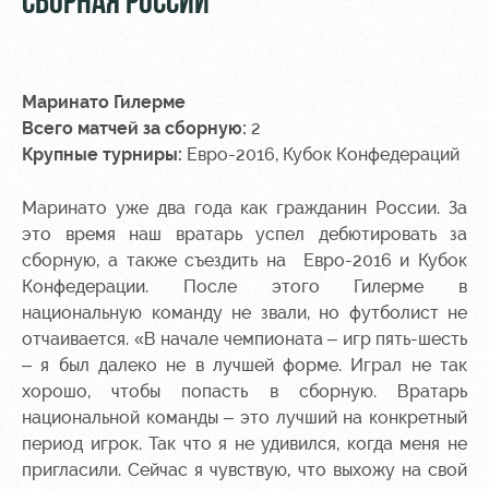
СБОРНАЯ РОССИИ
Контакты
Ледовый
Карта
Академии
дворец
болельщика
Занятия
Программа
Маринато Гилерме
спортом
лояльности
Всего матчей за сборную:
2
Крупные турниры:
Евро-2016, Кубок Конфедераций
Информация
для
Маринато уже два года как гражданин России. За
болельщиков
это время наш вратарь успел дебютировать за
МГН
сборную, а также съездить на Евро-2016 и Кубок
Конфедерации. После этого Гилерме в
национальную команду не звали, но футболист не
отчаивается. «В начале чемпионата – игр пять-шесть
– я был далеко не в лучшей форме. Играл не так
хорошо, чтобы попасть в сборную. Вратарь
национальной команды – это лучший на конкретный
период игрок. Так что я не удивился, когда меня не
пригласили. Сейчас я чувствую, что выхожу на свой