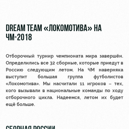
Видео
Туры по
стадиону
Фото
Места для
DREAM TEAM «ЛОКОМОТИВА» НА
МГН
ЧМ-2018
Отборочный турнир чемпионата мира завершён.
Определились все 32 сборные, которые приедут в
РЖД
Локо
Информация
Россию следующим летом. На ЧМ наверняка
Арена
Старт
для
выступит большая группа футболистов
болельщиков
«Локомотива». Мы насчитали 11 игроков – тех,
Организация
Локо-Лето
мероприятий
Банковская
кого вызывали в национальные команды по ходу
Академия
карта
отборочного цикла. Надеемся, летом их будет
Аренда
«Локомотив»
ещё больше.
Как
полей
поступить
Заставки
Аренда
Руководство
площадей
Парковка