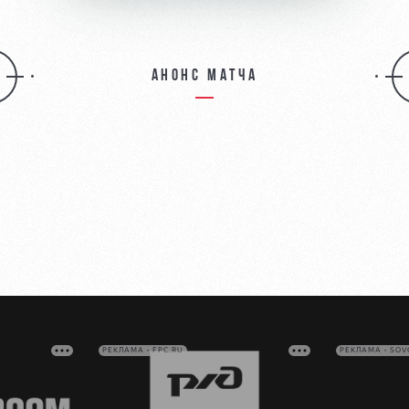
Анонс матча
РЕКЛАМА • FPC.RU
РЕКЛАМА • SO