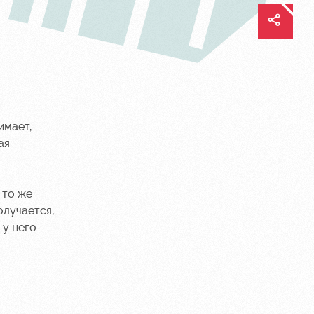
имает,
ая
 то же
олучается,
 у него