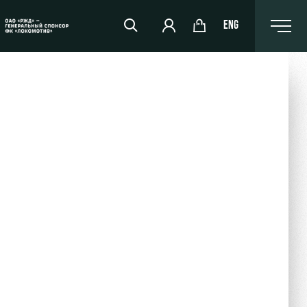
ENG
РЖД Арена
Организация мероприятий
Аренда полей
Аренда площадей
Ледовый дворец
Занятия спортом