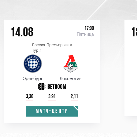
17:00
14.08
1
Пятница
Россия. Премьер-лига
Тур 4
Оренбург
Локомотив
3,30
3,91
2,11
МАТЧ-ЦЕНТР