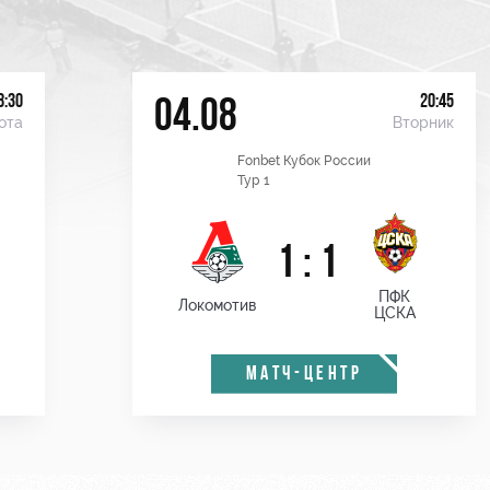
8:30
20:45
04.08
ота
Вторник
Fonbet Кубок России
Тур 1
1 : 1
ПФК
Локомотив
ЦСКА
МАТЧ-ЦЕНТР