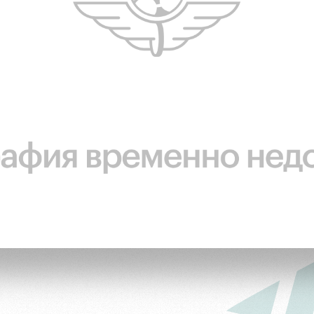
ьщиков
омотив»
ьщиков МГН