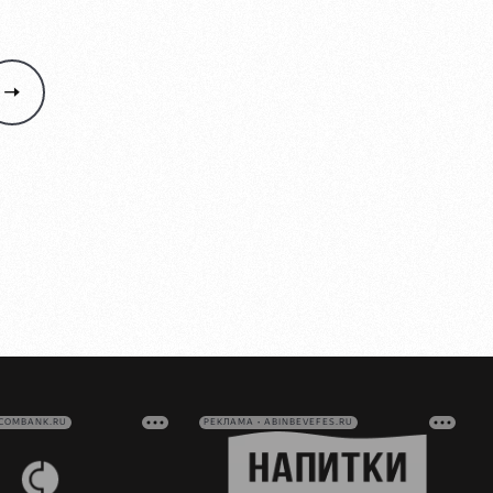
VCOMBANK.RU
РЕКЛАМА • ABINBEVEFES.RU