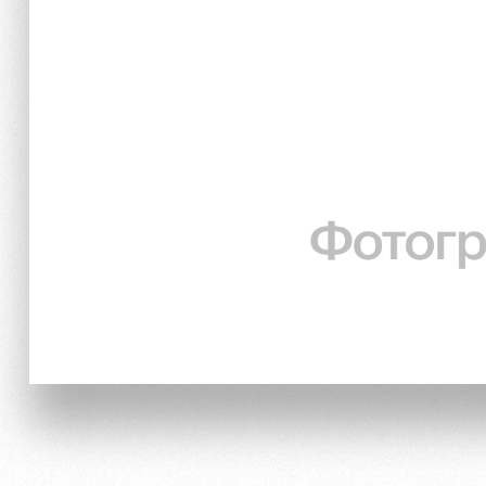
Локо Старт
Информация для болел
Локо-Лето
Банковская карта «Лок
Академия
Заставки
Как поступить
Парковка
Руководство
Карта болельщика
Контакты Академии
Программа лояльности
Информация для болел