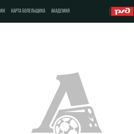
ЗИН
КАРТА БОЛЕЛЬЩИКА
АКАДЕМИЯ
О Клубе
ЖФК «Локомотив»
История
Молодёжка-юноши
Спонсоры
Молодёжка-девушки
Стать партнером
Контакты
Антидопинг