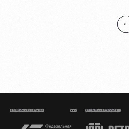
РЕКЛАМА • RAILFGK.RU
РЕКЛАМА • BETBOOM.RU