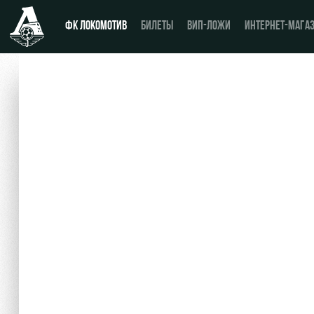
ФК ЛОКОМОТИВ
БИЛЕТЫ
ВИП-ЛОЖИ
ИНТЕРНЕТ-МАГА
Новости
День матча
Календарь
Купить билет
Турнирная таблица
ВИП-ЛОЖИ
Игроки
ВИП-ЗОНЫ
Тренерский штаб
СЕМЕЙНЫЙ СЕКТОР
Видео
Туры по стадиону
Фото
Места для МГН