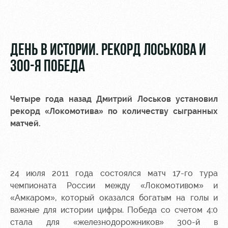
Видео
Туры по
стадиону
Фото
Места для
ДЕНЬ В ИСТОРИИ. РЕКОРД ЛОСЬКОВА И
МГН
300-Я ПОБЕДА
Четыре года назад Дмитрий Лоськов установил
рекорд «Локомотива» по количеству сыгранных
РЖД
Локо
Информация
матчей.
Арена
Старт
для
болельщиков
Организация
Локо-Лето
мероприятий
Банковская
Академия
карта
24 июля 2011 года состоялся матч 17-го тура
Аренда
«Локомотив»
чемпионата России между «Локомотивом» и
Как
полей
«Амкаром», который оказался богатым на голы и
поступить
Заставки
важные для истории цифры. Победа со счетом 4:0
Аренда
стала для «железнодорожников» 300-й в
Руководство
площадей
Парковка