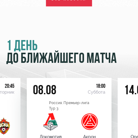
1 ДЕНЬ
ДО БЛИЖАЙШЕГО МАТЧА
20:45
18:00
08.08
14.
торник
Суббота
Россия. Премьер-лига
Тур 3
Локомотив
Акрон
Оре