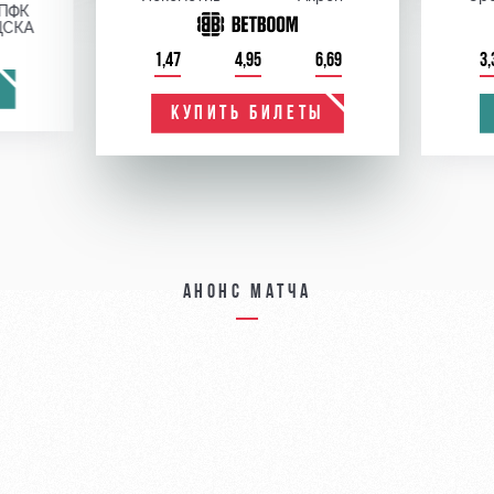
ПФК
ЦСКА
1,47
4,95
6,69
3,
КУПИТЬ БИЛЕТЫ
Анонс матча