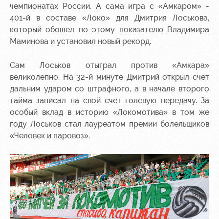
чемпионатах России. А сама игра с «Амкаром» -
Контакты
Ледовый
Карта
401-й в составе «Локо» для Дмитрия Лоськова,
Академии
дворец
болельщика
который обошел по этому показателю Владимира
Маминова и установил новый рекорд.
Занятия
Программа
спортом
лояльности
Сам Лоськов отыграл против «Амкара»
Информация
великолепно. На 32-й минуте Дмитрий открыл счет
для
дальним ударом со штрафного, а в начале второго
болельщиков
тайма записал на свой счет голевую передачу. За
МГН
особый вклад в историю «Локомотива» в том же
году Лоськов стал лауреатом премии болельщиков
«Человек и паровоз».