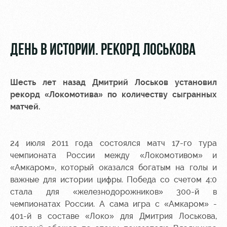
Видео
Места для
МГН
Фото
ДЕНЬ В ИСТОРИИ. РЕКОРД ЛОСЬКОВА
Шесть лет назад Дмитрий Лоськов установил
РЖД
Локо
Информация
рекорд «Локомотива» по количеству сыгранных
Арена
Старт
для
матчей.
болельщиков
Организация
Локо-Лето
мероприятий
Банковская
24 июля 2011 года состоялся матч 17-го тура
Академия
карта
Аренда
чемпионата России между «Локомотивом» и
«Локомотив»
Как
полей
«Амкаром», который оказался богатым на голы и
поступить
Заставки
важные для истории цифры. Победа со счетом 4:0
Аренда
стала для «железнодорожников» 300-й в
Руководство
площадей
Программа
чемпионатах России. А сама игра с «Амкаром» -
лояльности
401-й в составе «Локо» для Дмитрия Лоськова,
Контакты
Ледовый