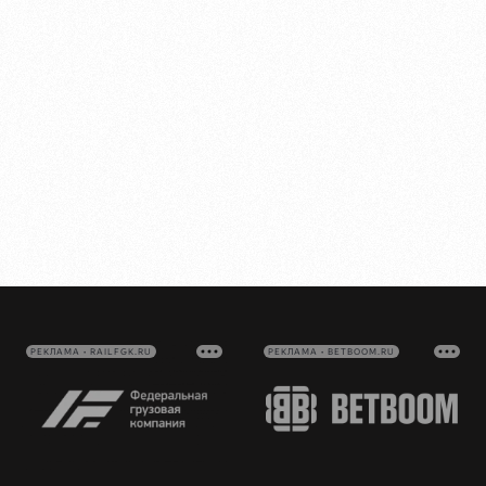
РЕКЛАМА • RAILFGK.RU
РЕКЛАМА • BETBOOM.RU