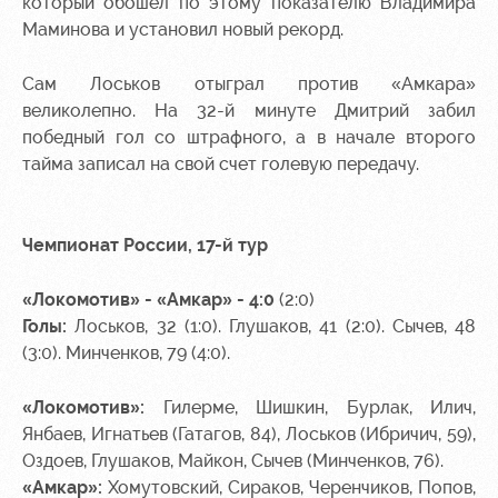
Академии
который обошел по этому показателю Владимира
дворец
Карта
болельщика
Маминова и установил новый рекорд.
Занятия
спортом
Парковка
Сам Лоськов отыграл против «Амкара»
великолепно. На 32-й минуте Дмитрий забил
Информация
победный гол со штрафного, а в начале второго
для
тайма записал на свой счет голевую передачу.
болельщиков
МГН
Чемпионат России, 17-й тур
«Локомотив» - «Амкар» - 4:0
(2:0)
Голы:
Лоськов, 32 (1:0). Глушаков, 41 (2:0). Сычев, 48
(3:0). Минченков, 79 (4:0).
«Локомотив»:
Гилерме, Шишкин, Бурлак, Илич,
Янбаев, Игнатьев (Гатагов, 84), Лоськов (Ибричич, 59),
Оздоев, Глушаков, Майкон, Сычев (Минченков, 76).
«Амкар»:
Хомутовский, Сираков, Черенчиков, Попов,