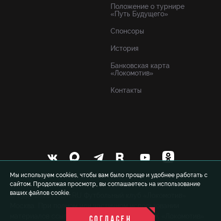
Положение о турнире
«Путь Будущего»
Спонсоры
История
Банковская карта
«Локомотив»
Контакты
Мы используем cookies, чтобы вам было проще и удобнее работать с
сайтом. Продолжая просмотр, вы соглашаетесь на использование
ваших файлов cookie.
© 1999-2026 FCLM.RU Футбольный клуб «Локомотив»
Москва. При полном или частичном использовании
материалов ссылка на официальный сайт ФК «Локомотив»
СОГЛАСЕН