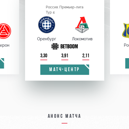
Россия. Премьер-лига
Тур 4
Оренбург
Локомотив
крон
Ро
3,30
3,91
2,11
МАТЧ-ЦЕНТР
Анонс матча