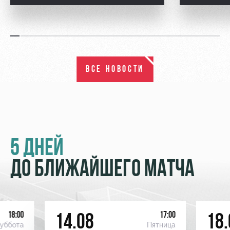
ВСЕ НОВОСТИ
5 ДНЕЙ
ДО БЛИЖАЙШЕГО МАТЧА
18:00
17:00
14.08
18.
уббота
Пятница