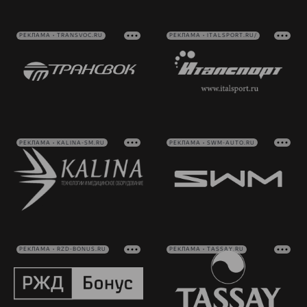
РЕКЛАМА • TRANSVOC.RU
РЕКЛАМА • ITALSPORT.RU/
РЕКЛАМА • KALINA-SM.RU
РЕКЛАМА • SWM-AUTO.RU
РЕКЛАМА • RZD-BONUS.RU
РЕКЛАМА • TASSAY.RU