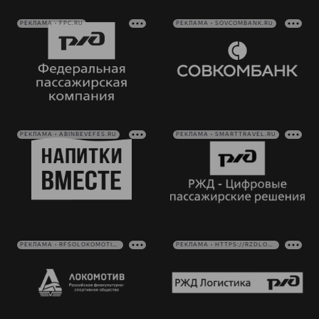
РЕКЛАМА • FPC.RU
РЕКЛАМА • SOVCOMBANK.RU
РЕКЛАМА • ABINBEVEFES.RU
РЕКЛАМА • SMARTTRAVEL.RU
РЕКЛАМА • RFSOLOKOMOTIV.RU
РЕКЛАМА • HTTPS://RZDLOG.RU/