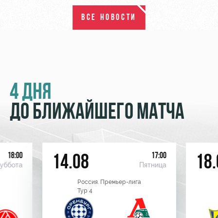
ВСЕ НОВОСТИ
4 ДНЯ
ДО БЛИЖАЙШЕГО МАТЧА
18:00
17:00
14.08
18.
уббота
Пятница
Россия. Премьер-лига
Тур 4