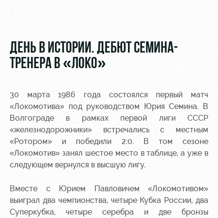
Видео
Места для
МГН
Фото
ДЕНЬ В ИСТОРИИ. ДЕБЮТ СЕМИНА-
ТРЕНЕРА В «ЛОКО»
РЖД
Локо
Информация
30 марта 1986 года состоялся первый матч
Арена
Старт
для
«Локомотива» под руководством Юрия Семина. В
болельщиков
Волгограде в рамках первой лиги СССР
Организация
Локо-Лето
мероприятий
Банковская
«железнодорожники» встречались с местным
Академия
карта
«Ротором» и победили 2:0. В том сезоне
Аренда
«Локомотив»
«Локомотив» занял шестое место в таблице, а уже в
Как
полей
следующем вернулся в высшую лигу.
поступить
Заставки
Аренда
Вместе с Юрием Павловичем «Локомотивом»
Руководство
площадей
Программа
лояльности
выиграл два чемпионства, четыре Кубка России, два
Контакты
Ледовый
Суперкубка, четыре серебра и две бронзы