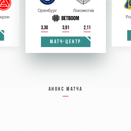
Оренбург
Локомотив
крон
Ро
3,30
3,91
2,11
МАТЧ-ЦЕНТР
Анонс матча