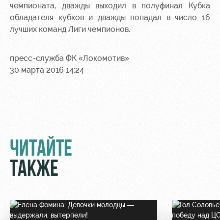
Академии
дворец
Карта
чемпионата, дважды выходил в полуфинал Кубка
болельщика
обладателя кубков и дважды попадал в число 16
Занятия
лучших команд Лиги чемпионов.
спортом
Парковка
Информация
пресс-служба ФК «Локомотив»
для
30 марта 2016 14:24
болельщиков
МГН
ЧИТАЙТЕ
ТАКЖЕ