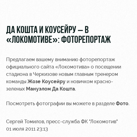
Видео
Туры по
стадиону
Фото
Места для
ДА КОШТА И КОУСЕЙРУ – В
МГН
«ЛОКОМОТИВЕ»: ФОТОРЕПОРТАЖ
Предлагаем вашему вниманию фоторепортаж
официального сайта «Локомотива» о посещении
РЖД
Локо
Информация
стадиона в Черкизове новым главным тренером
Арена
Старт
для
команды
Жозе Коусейру
и новичком красно-
болельщиков
зеленых
Мануэлом Да Кошта
.
Организация
Локо-Лето
мероприятий
Банковская
Академия
карта
Посмотреть фотографии вы можете в разделе
Фото
.
Аренда
«Локомотив»
Как
полей
поступить
Заставки
Сергей Томилов, пресс-служба ФК "Локомотив"
Аренда
01 июля 2011 23:13
Руководство
площадей
Парковка