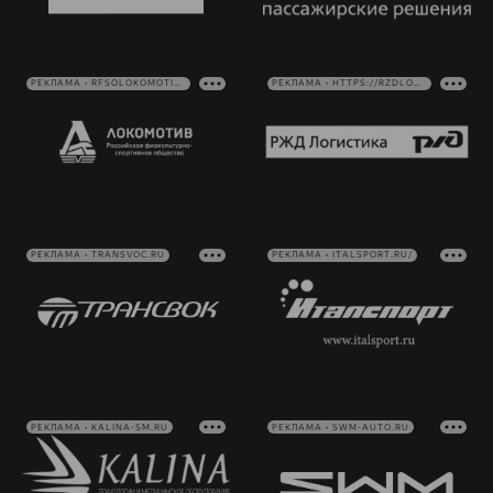
РЕКЛАМА • RFSOLOKOMOTIV.RU
РЕКЛАМА • HTTPS://RZDLOG.RU/
РЕКЛАМА • TRANSVOC.RU
РЕКЛАМА • ITALSPORT.RU/
РЕКЛАМА • KALINA-SM.RU
РЕКЛАМА • SWM-AUTO.RU