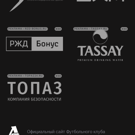
РЕКЛАМА • RZD-BONUS.RU
РЕКЛАМА • TASSAY.RU
РЕКЛАМА • TOPAZ24.RU
Официальный сайт Футбольного клуба