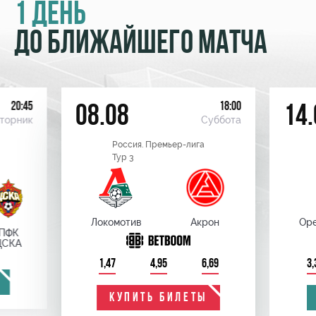
1 ДЕНЬ
ДО БЛИЖАЙШЕГО МАТЧА
20:45
18:00
08.08
14.
торник
Суббота
Россия. Премьер-лига
Тур 3
Локомотив
Акрон
Оре
ПФК
ЦСКА
1,47
4,95
6,69
3,
КУПИТЬ БИЛЕТЫ