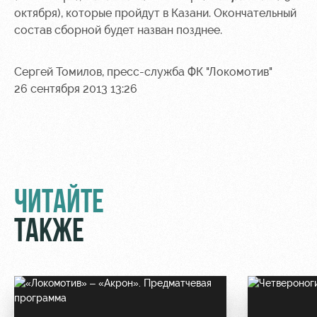
октября), которые пройдут в Казани. Окончательный
Контакты
Ледовый
Карта
состав сборной будет назван позднее.
Академии
дворец
болельщика
Занятия
Программа
Сергей Томилов, пресс-служба ФК "Локомотив"
спортом
лояльности
26 сентября 2013 13:26
Информация
для
болельщиков
МГН
ЧИТАЙТЕ
ТАКЖЕ