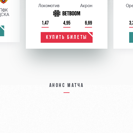
Локомотив
Акрон
Оре
ПФК
ЦСКА
1,47
4,95
6,69
3,
КУПИТЬ БИЛЕТЫ
Анонс матча