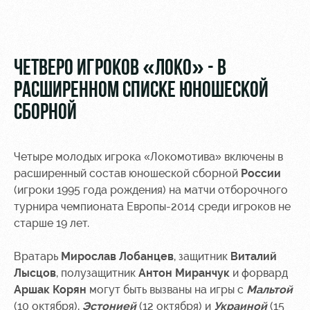
Видео
Туры по
стадиону
Фото
Места для
ЧЕТВЕРО ИГРОКОВ «ЛОКО» - В
МГН
РАСШИРЕННОМ СПИСКЕ ЮНОШЕСКОЙ
СБОРНОЙ
Четыре молодых игрока «Локомотива» включены в
РЖД
Локо
Информация
расширенный состав юношеской сборной
России
Арена
Старт
для
болельщиков
(игроки 1995 года рождения) на матчи отборочного
Организация
Локо-Лето
турнира чемпионата Европы-2014 среди игроков не
мероприятий
Банковская
старше 19 лет.
Академия
карта
Аренда
«Локомотив»
Вратарь
Мирослав Лобанцев
, защитник
Виталий
Как
полей
Лысцов
, полузащитник
Антон Миранчук
и форвард
поступить
Заставки
Аренда
Аршак Корян
могут быть вызваны на игры с
Мальтой
Руководство
площадей
Парковка
(10 октября),
Эстонией
(12 октября) и
Украиной
(15