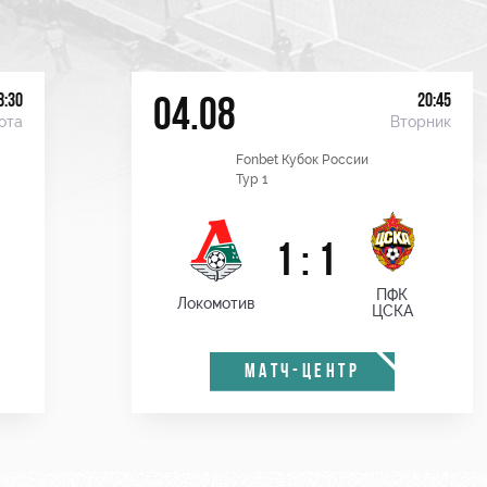
8:30
20:45
04.08
ота
Вторник
Fonbet Кубок России
Тур 1
1 : 1
ПФК
Локомотив
ЦСКА
МАТЧ-ЦЕНТР