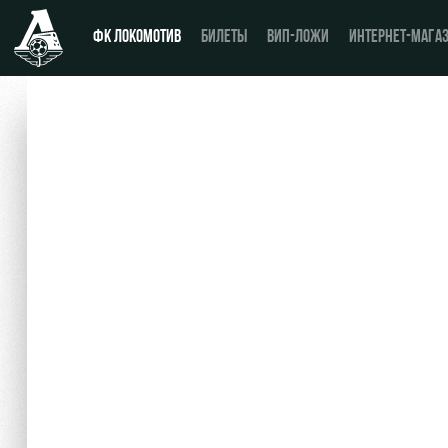
ФК ЛОКОМОТИВ
БИЛЕТЫ
ВИП-ЛОЖИ
ИНТЕРНЕТ-МАГА
Новости
День матча
Календарь
Купить билет
Турнирная таблица
ВИП-ЛОЖИ
Игроки
ВИП-ЗОНЫ
Тренерский штаб
СЕМЕЙНЫЙ СЕКТОР
Видео
Туры по стадиону
Фото
Места для МГН