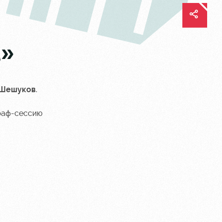
А»
 Шешуков
.
граф-сессию