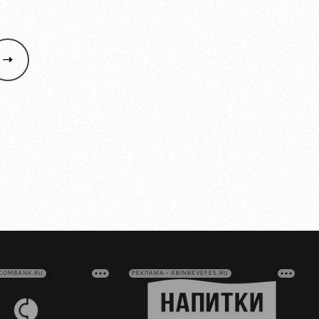
VCOMBANK.RU
РЕКЛАМА • ABINBEVEFES.RU