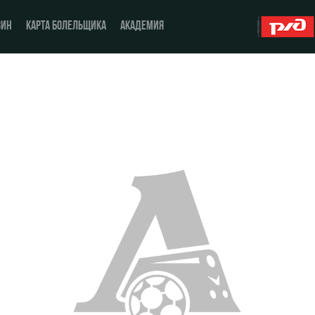
ЗИН
КАРТА БОЛЕЛЬЩИКА
АКАДЕМИЯ
О Клубе
ЖФК «Локомотив»
История
Молодёжка-юноши
Спонсоры
Молодёжка-девушки
Стать партнером
Контакты
Антидопинг