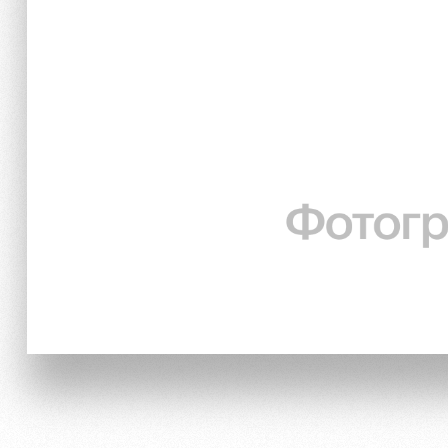
Локо Старт
Информация для болел
Локо-Лето
Банковская карта «Лок
Академия
Заставки
Как поступить
Парковка
Руководство
Карта болельщика
Контакты Академии
Программа лояльности
Информация для болел