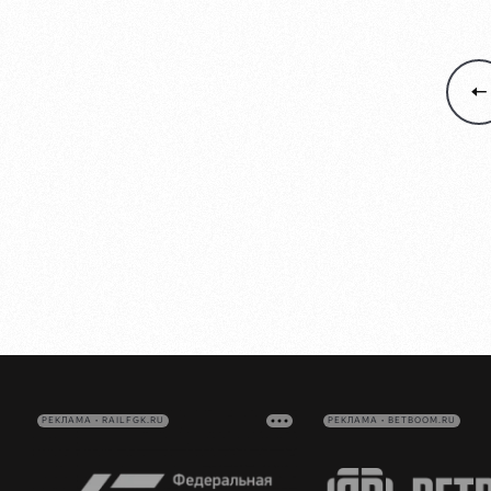
РЕКЛАМА • RAILFGK.RU
РЕКЛАМА • BETBOOM.RU