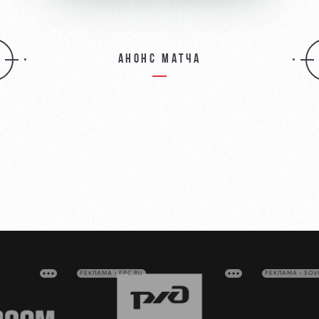
Анонс матча
РЕКЛАМА • FPC.RU
РЕКЛАМА • SO