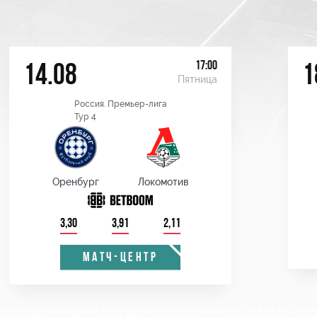
17:00
14.08
1
Пятница
Россия. Премьер-лига
Тур 4
Оренбург
Локомотив
3,30
3,91
2,11
МАТЧ-ЦЕНТР