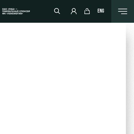
ENG
РЖД Арена
Организация мероприятий
Аренда полей
Аренда площадей
Ледовый дворец
Занятия спортом