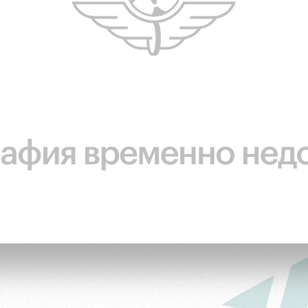
ьщиков
омотив»
ьщиков МГН