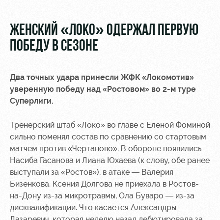
Видео
Туры по
стадиону
Фото
ЖЕНСКИЙ «ЛОКО» ОДЕРЖАЛ ПЕРВУЮ
Места для
ПОБЕДУ В СЕЗОНЕ
МГН
Два точных удара принесли ЖФК «Локомотив»
уверенную победу над «Ростовом» во 2-м туре
Суперлиги.
РЖД
Локо
Информация
Арена
Старт
для
Тренерский штаб «Локо» во главе с Еленой Фоминой
болельщиков
сильно поменял состав по сравнению со стартовым
Организация
Локо-Лето
матчем против «Чертаново». В обороне появились
мероприятий
Банковская
Насиба Гасанова и Лиана Юхаева (к слову, обе ранее
Академия
карта
выступали за «Ростов»), в атаке — Валерия
Аренда
«Локомотив»
Как
Бизенкова. Ксения Долгова не приехала в Ростов-
полей
поступить
Заставки
на-Дону из-за микротравмы, Ола Буваро — из-за
Аренда
дисквалификации. Что касается Александры
Руководство
площадей
Парковка
Лазаревич, которая неделю назад дебютировала за