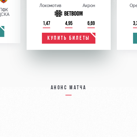
Локомотив
Акрон
Оре
ПФК
ЦСКА
1,47
4,95
6,69
3,
КУПИТЬ БИЛЕТЫ
Анонс матча