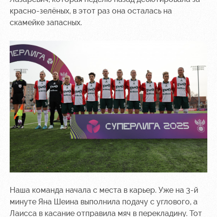
красно-зелёных, в этот раз она осталась на
Контакты
Ледовый
Карта
скамейке запасных.
Академии
дворец
болельщика
Занятия
Программа
спортом
лояльности
Информация
для
болельщиков
МГН
Наша команда начала с места в карьер. Уже на 3-й
минуте Яна Шеина выполнила подачу с углового, а
Лаисса в касание отправила мяч в перекладину. Тот