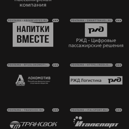
РЕКЛАМА • ABINBEVEFES.RU
РЕКЛАМА • SMARTTRAVEL.RU
РЕКЛАМА • RFSOLOKOMOTIV.RU
РЕКЛАМА • HTTPS://RZDLOG.RU/
РЕКЛАМА • TRANSVOC.RU
РЕКЛАМА • ITALSPORT.RU/