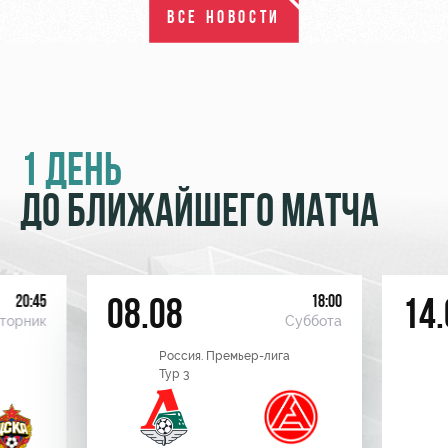
ВСЕ НОВОСТИ
1 ДЕНЬ
ДО БЛИЖАЙШЕГО МАТЧА
20:45
18:00
08.08
14.
торник
Суббота
Россия. Премьер-лига
Тур 3