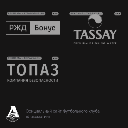
РЕКЛАМА • RZD-BONUS.RU
РЕКЛАМА • TASSAY.RU
РЕКЛАМА • TOPAZ24.RU
Официальный сайт Футбольного клуба
«Локомотив»