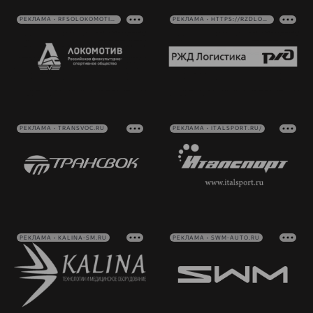
РЕКЛАМА • RFSOLOKOMOTIV.RU
РЕКЛАМА • HTTPS://RZDLOG.RU/
РЕКЛАМА • TRANSVOC.RU
РЕКЛАМА • ITALSPORT.RU/
РЕКЛАМА • KALINA-SM.RU
РЕКЛАМА • SWM-AUTO.RU