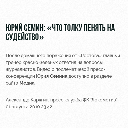
Видео
Туры по
стадиону
Фото
Места для
ЮРИЙ СЕМИН: «ЧТО ТОЛКУ ПЕНЯТЬ НА
МГН
СУДЕЙСТВО»
После домашнего поражения от «Ростова» главный
тренер красно-зеленых ответил на вопросы
РЖД
Локо
Информация
журналистов. Видео с послематчевой пресс-
Арена
Старт
для
конференции
Юрия Семина
доступно в разделе
болельщиков
сайта
Медиа
.
Организация
Локо-Лето
мероприятий
Банковская
Академия
карта
Александр Карягин, пресс-служба ФК "Локомотив"
Аренда
«Локомотив»
01 августа 2010 23:42
Как
полей
поступить
Заставки
Аренда
Руководство
площадей
Парковка