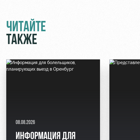
Контакты
Ледовый
Карта
Академии
дворец
болельщика
ЧИТАЙТЕ
Занятия
Программа
спортом
лояльности
ТАКЖЕ
Информация
для
болельщиков
МГН
08.08.2026
ИНФОРМАЦИЯ ДЛЯ