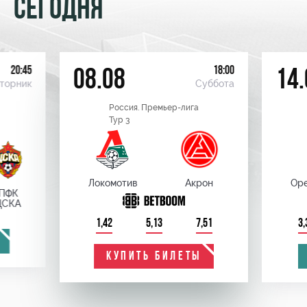
СЕГОДНЯ
20:45
18:00
08.08
14.
торник
Суббота
Россия. Премьер-лига
Тур 3
Локомотив
Акрон
Оре
ПФК
ЦСКА
1,42
5,13
7,51
3,
КУПИТЬ БИЛЕТЫ