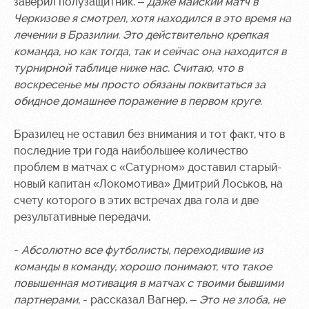
заверил полузащитник. –
Даже майский матч в
Черкизове я смотрел, хотя находился в это время на
лечении в Бразилии. Это действительно крепкая
команда, но как тогда, так и сейчас она находится в
турнирной таблице ниже нас. Считаю, что в
воскресенье мы просто обязаны поквитаться за
обидное домашнее поражение в первом круге.
Бразилец не оставил без внимания и тот факт, что в
последние три года наибольшее количество
проблем в матчах с «Сатурном» доставил старый-
новый капитан «Локомотива» Дмитрий Лоськов, на
счету которого в этих встречах два гола и две
результативные передачи.
-
Абсолютно все футболисты, переходившие из
команды в команду, хорошо понимают, что такое
повышенная мотивация в матчах с твоими бывшими
партнерами
, - рассказал Вагнер. –
Это не злоба, не