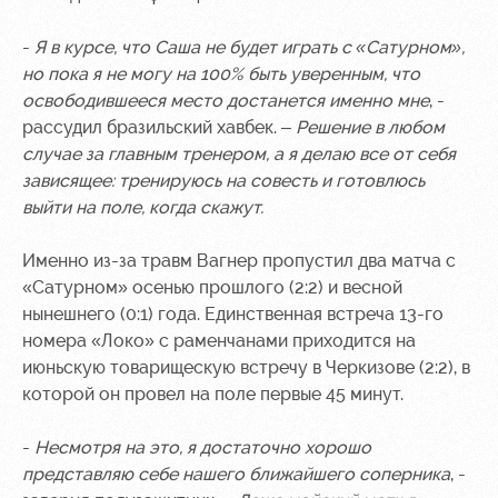
-
Я в курсе, что Саша не будет играть с «Сатурном»,
но пока я не могу на 100% быть уверенным, что
освободившееся место достанется именно мне
, -
рассудил бразильский хавбек. –
Решение в любом
случае за главным тренером, а я делаю все от себя
зависящее: тренируюсь на совесть и готовлюсь
выйти на поле, когда скажут.
Именно из-за травм Вагнер пропустил два матча с
«Сатурном» осенью прошлого (2:2) и весной
нынешнего (0:1) года. Единственная встреча 13-го
номера «Локо» с раменчанами приходится на
июньскую товарищескую встречу в Черкизове (2:2), в
которой он провел на поле первые 45 минут.
-
Несмотря на это, я достаточно хорошо
представляю себе нашего ближайшего соперника
, -