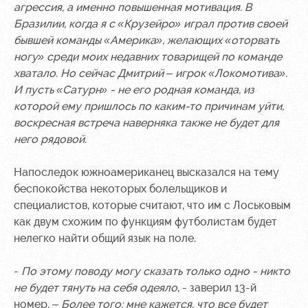
агрессия, а именно повышенная мотивация. В
Бразилии, когда я с «Крузейро» играл против своей
бывшей команды «Америка», желающих «оторвать
ногу» среди моих недавних товарищей по команде
хватало. Но сейчас Дмитрий – игрок «Локомотива».
И пусть «Сатурн» - не его родная команда, из
которой ему пришлось по каким-то причинам уйти,
воскресная встреча наверняка также не будет для
него рядовой.
Напоследок
южноамериканец высказался на тему
беспокойства некоторых болельщиков и
специалистов, которые считают, что им с Лоськовым
как двум схожим по функциям футболистам будет
нелегко найти общий язык на поле.
-
По этому поводу могу сказать только одно - никто
не будет тянуть на себя одеяло
, - заверил 13-й
номер. –
Более того: мне кажется, что все будет