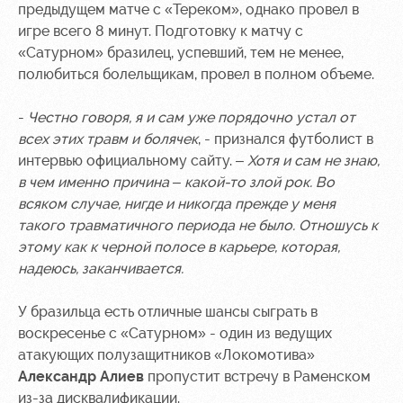
Академии
дворец
Карта
предыдущем матче с «Тереком», однако провел в
болельщика
игре всего 8 минут. Подготовку к матчу с
Занятия
«Сатурном» бразилец, успевший, тем не менее,
спортом
Парковка
полюбиться болельщикам, провел в полном объеме.
Информация
для
-
Честно говоря, я и сам уже порядочно устал от
болельщиков
всех этих травм и болячек
, - признался футболист в
МГН
интервью официальному сайту. –
Хотя и сам не знаю,
в чем именно причина – какой-то злой рок. Во
всяком случае, нигде и никогда прежде у меня
такого травматичного периода не было. Отношусь к
этому как к черной полосе в карьере, которая,
надеюсь, заканчивается.
У бразильца есть отличные шансы сыграть в
воскресенье с «Сатурном» - один из ведущих
атакующих полузащитников «Локомотива»
Александр Алиев
пропустит встречу в Раменском
из-за дисквалификации.