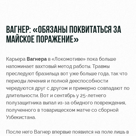
Видео
Места для
МГН
Фото
ВАГНЕР: «ОБЯЗАНЫ ПОКВИТАТЬСЯ ЗА
МАЙСКОЕ ПОРАЖЕНИЕ»
РЖД
Локо
Информация
Карьера
Вагнера
в «Локомотиве» пока больше
Арена
Старт
для
напоминает вахтовый метод работы. Травмы
болельщиков
преследуют бразильца вот уже больше года, так что
Организация
Локо-Лето
мероприятий
Банковская
периоды лечения и полной дееспособности
Академия
карта
чередуются друг с другом и примерно совпадают по
Аренда
«Локомотив»
длительности. Вот и сентябрь у 25-летнего
Как
полей
полузащитника выпал из-за обидного повреждения,
поступить
Заставки
полученного в товарищеском матче со сборной
Аренда
Узбекистана.
Руководство
площадей
Программа
лояльности
Контакты
Ледовый
После него Вагнер впервые появился на поле лишь в