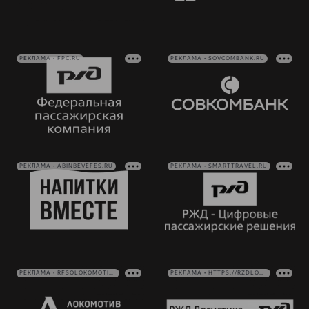
РЕКЛАМА • FPC.RU
РЕКЛАМА • SOVCOMBANK.RU
РЕКЛАМА • ABINBEVEFES.RU
РЕКЛАМА • SMARTTRAVEL.RU
РЕКЛАМА • RFSOLOKOMOTIV.RU
РЕКЛАМА • HTTPS://RZDLOG.RU/