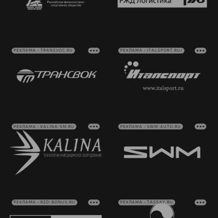
РЕКЛАМА • TRANSVOC.RU
РЕКЛАМА • ITALSPORT.RU/
РЕКЛАМА • KALINA-SM.RU
РЕКЛАМА • SWM-AUTO.RU
РЕКЛАМА • RZD-BONUS.RU
РЕКЛАМА • TASSAY.RU