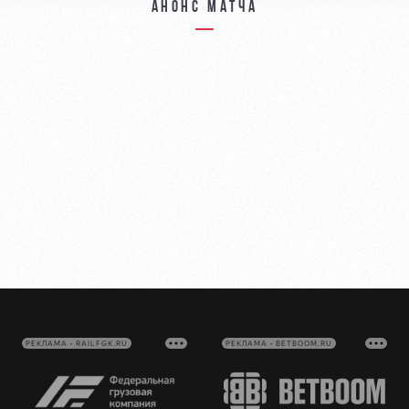
Анонс матча
РЕКЛАМА • RAILFGK.RU
РЕКЛАМА • BETBOOM.RU