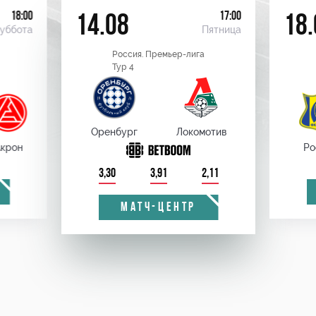
18:00
17:00
14.08
18.
уббота
Пятница
Россия. Премьер-лига
Тур 4
Оренбург
Локомотив
крон
Ро
3,30
3,91
2,11
МАТЧ-ЦЕНТР