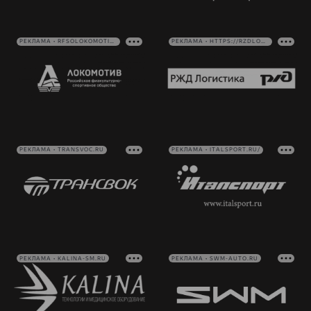
РЕКЛАМА • RFSOLOKOMOTIV.RU
РЕКЛАМА • HTTPS://RZDLOG.RU/
РЕКЛАМА • TRANSVOC.RU
РЕКЛАМА • ITALSPORT.RU/
РЕКЛАМА • KALINA-SM.RU
РЕКЛАМА • SWM-AUTO.RU