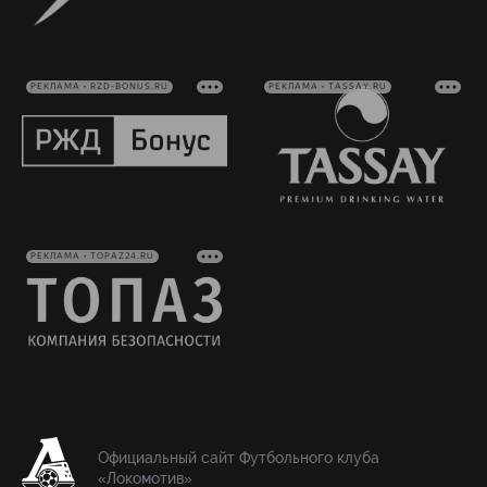
РЕКЛАМА • RZD-BONUS.RU
РЕКЛАМА • TASSAY.RU
РЕКЛАМА • TOPAZ24.RU
Официальный сайт Футбольного клуба
«Локомотив»