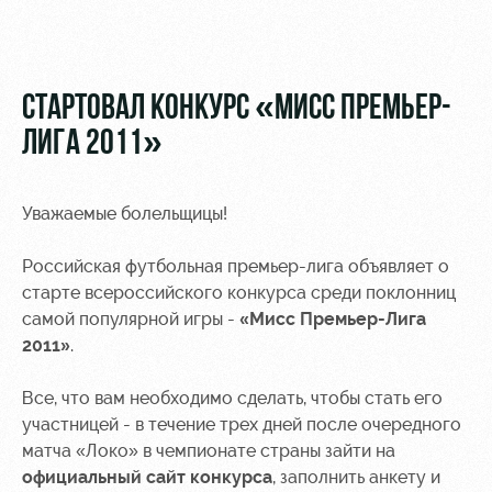
Видео
Места для
МГН
Фото
СТАРТОВАЛ КОНКУРС «МИСС ПРЕМЬЕР-
ЛИГА 2011»
РЖД
Локо
Информация
Уважаемые болельщицы!
Арена
Старт
для
болельщиков
Российская футбольная премьер-лига объявляет о
Организация
Локо-Лето
мероприятий
Банковская
старте всероссийского конкурса среди поклонниц
Академия
карта
самой популярной игры -
«Мисс Премьер-Лига
Аренда
«Локомотив»
2011»
.
Как
полей
поступить
Заставки
Все, что вам необходимо сделать, чтобы стать его
Аренда
участницей - в течение трех дней после очередного
Руководство
площадей
Программа
лояльности
матча «Локо» в чемпионате страны зайти на
Контакты
Ледовый
официальный сайт конкурса
, заполнить анкету и