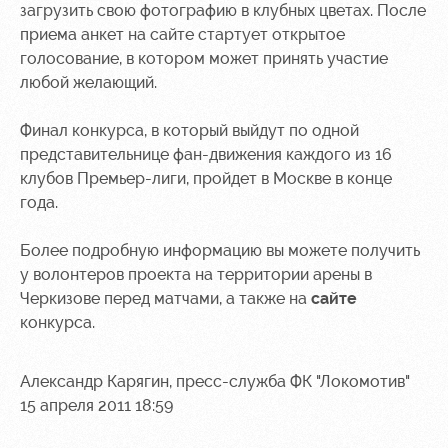
Академии
дворец
Карта
загрузить свою фотографию в клубных цветах. После
болельщика
приема анкет на сайте стартует открытое
Занятия
голосование, в котором может принять участие
спортом
Парковка
любой желающий.
Информация
для
Финал конкурса, в который выйдут по одной
болельщиков
представительнице фан-движения каждого из 16
МГН
клубов Премьер-лиги, пройдет в Москве в конце
года.
Более подробную информацию вы можете получить
у волонтеров проекта на территории арены в
Черкизове перед матчами, а также на
сайте
конкурса.
Александр Карягин, пресс-служба ФК "Локомотив"
15 апреля 2011 18:59