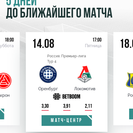
5 ДНЕЙ
ДО БЛИЖАЙШЕГО МАТЧА
18:00
17:00
14.08
18.
уббота
Пятница
Россия. Премьер-лига
Тур 4
Оренбург
Локомотив
крон
Ро
3,30
3,91
2,11
МАТЧ-ЦЕНТР